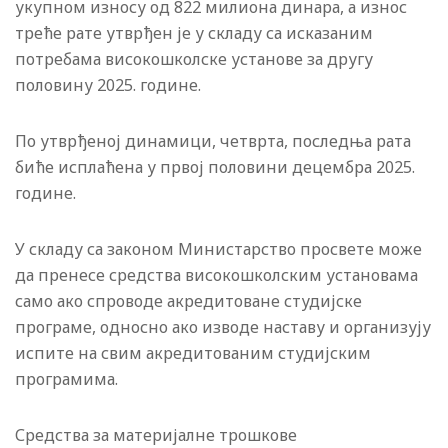
укупном износу од 822 милиона динара, а износ
треће рате утврђен је у складу са исказаним
потребама високошколске установе за другу
половину 2025. године.
По утврђеној динамици, четврта, последња рата
биће исплаћена у првој половини децембра 2025.
године.
У складу са законом Министарство просвете може
да пренесе средства високошколским установама
само ако спроводе акредитоване студијске
програме, односно ако изводе наставу и организују
испите на свим акредитованим студијским
програмима.
Средства за материјалне трошкове