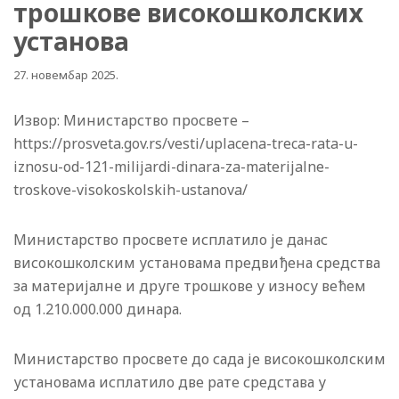
трошкове високошколских
установа
27. новембар 2025.
Извор: Министарство просвете –
https://prosveta.gov.rs/vesti/uplacena-treca-rata-u-
iznosu-od-121-milijardi-dinara-za-materijalne-
troskove-visokoskolskih-ustanova/
Министарство просвете исплатило је данас
високошколским установама предвиђена средства
за материјалне и друге трошкове у износу већем
од 1.210.000.000 динара.
Министарство просвете до сада је високошколским
установама исплатило две рате средстава у