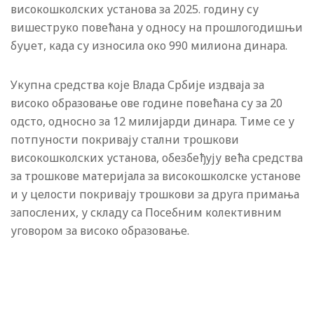
високошколских установа за 2025. годину су
вишеструко повећана у односу на прошлогодишњи
буџет, када су износила око 990 милиона динара.
Укупна средства које Влада Србије издваја за
високо образовање ове године повећана су за 20
одсто, односно за 12 милијарди динара. Тиме се у
потпуности покривају стални трошкови
високошколских установа, обезбеђују већа средства
за трошкове материјала за високошколске установе
и у целости покривају трошкови за друга примања
запослених, у складу са Посебним колективним
уговором за високо образовање.