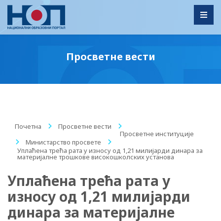
Toggl
Просветне вести
Почетна
/
Просветне вести
/
Просветне институције
/
Министарство просвете
/
Уплаћена трећа рата у износу од 1,21 милијарди динара за
материјалне трошкове високошколских установа
Уплаћена трећа рата у
износу од 1,21 милијарди
динара за материјалне