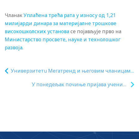
Чланак
Уплаћена трећа рата у износу од 1,21
милијарди динара за материјалне трошкове
високошколских установа
се појављује прво на
Министарство просвете, науке и технолошког
развоја
.
Универзитетu Мегатренд и његовим чланицама
одузета дозвола за рад
У понедељак почиње пријава ученика
осмог разреда за трећи тест на завршном
испиту