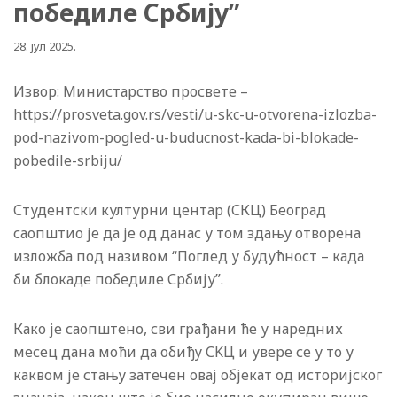
победиле Србију”
28. јул 2025.
Извор: Министарство просвете –
https://prosveta.gov.rs/vesti/u-skc-u-otvorena-izlozba-
pod-nazivom-pogled-u-buducnost-kada-bi-blokade-
pobedile-srbiju/
Студентски културни центар (СКЦ) Београд
саопштио је да је од данас у том здању отворена
изложба под називом “Поглед у будућност – када
би блокаде победиле Србију”.
Како је саопштено, сви грађани ће у наредних
месец дана моћи да обиђу СKЦ и увере се у то у
каквом је стању затечен овај објекат од историјског