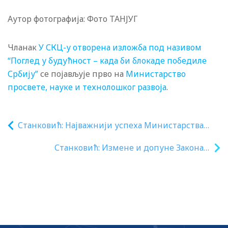
Аутор фотографија: Фото ТАНЈУГ
Чланак
У СКЦ-у отворена изложба под називом
“Поглед у будућност – када би блокаде победиле
Србију”
се појављује прво на
Министарство
просвете, науке и технолошког развоја
.
Станковић: Најважнији успеха Министарства
просвете у протеклих 100 дана рада
Станковић: Измене и допуне Закона о
нормализација наставе на свим нивоима
уџбеницима важне за образовање и
културу