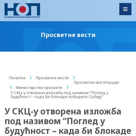
Toggl
Просветне вести
Почетна
/
Просветне вести
/
Просветне институције
/
Министарство просвете
/
У СКЦ-у отворена изложба под називом “Поглед у
будућност – када би блокаде победиле Србију”
У СКЦ-у отворена изложба
под називом “Поглед у
будућност – када би блокаде