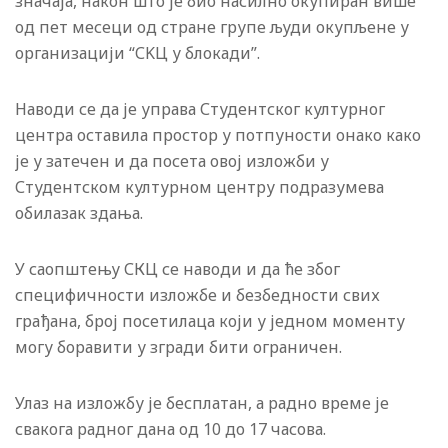
значаја, након што је био насилно окупиран више
од пет месеци од стране групе људи окупљене у
организацији “СKЦ у блокади”.
Наводи се да је управа Студентског културног
центра оставила простор у потпуности онако како
је у затечен и да посета овој изложби у
Студентском културном центру подразумева
обилазак здања.
У саопштењу СКЦ се наводи и да ће због
специфичности изложбе и безбедности свих
грађана, број посетилаца који у једном моменту
могу боравити у згради бити ограничен.
Улаз на изложбу је бесплатан, а радно време је
свакога радног дана од 10 до 17 часова.