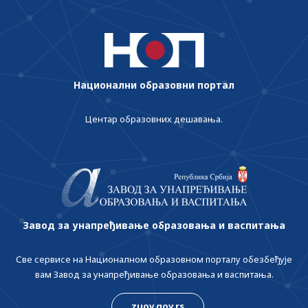
Национални образовни портал
Центар образовних дешавања.
Завод за унапређивање образовања и васпитања
Све сервисе на Националном образовном порталу обезбеђује
вам Завод за унапређивање образовања и васпитања.
zuov.gov.rs