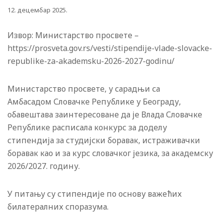
12. децембар 2025.
Извор: Министарство просвете –
https://prosveta.gov.rs/vesti/stipendije-vlade-slovacke-
republike-za-akademsku-2026-2027-godinu/
Министарство просвете, у сарадњи са
Амбасадом
Словачке
Републике у Београду,
обавештава заинтересоване да је Влада
Словачке
Републике
расписала конкурс за доделу
стипендија за студијски боравак, истраживачки
боравак као и за курс словачког језика, за академску
2026/2027. годину.
У питању су стипендије по основу важећих
билатералних споразума.