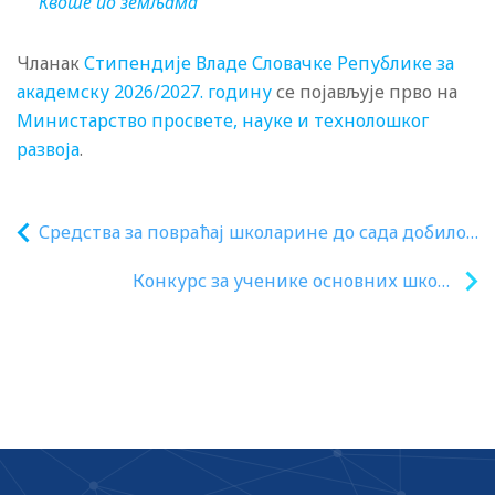
Квоте по земљама
Чланак
Стипендије Владе Словачке Републике за
академску 2026/2027. годину
се појављује прво на
Министарство просвете, науке и технолошког
развоја
.
Средства за повраћај школарине до сада добило
48.750 самофинансирајућих студената
Конкурс за ученике основних школа
„Наш војник, наш херој“