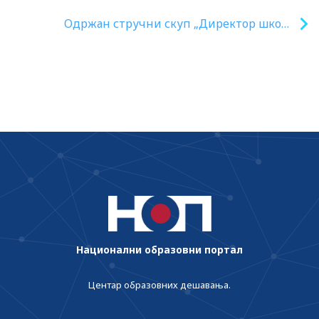
гимназије на освојеним медаљама
Одржан стручни скуп „Директор школе
– између прописа и праксе“
Национални образовни портал
Центар образовних дешавања.