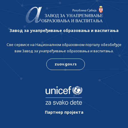
Завод за унапређивање образовања и васпитања
Све сервисе на Националном образовном порталу обезбеђује
вам Завод за унапређивање образовања и васпитања.
zuov.gov.rs
Партнер пројекта