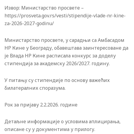
Извор: Министарство просвете –
https://prosveta.gov.rs/vesti/stipendije-vlade-nr-kine-
za-2026-2027-godinu/
Министарство просвете, у сарадњи са Амбасадом
НР Кине у Београду, обавештава заинтересоване да
је Влада НР Кине расписала конкурс за доделу
стипендија за академску 2026/2027. годину.
У питању су стипендије по основу важећих
билатералних споразума.
Рок за пријаву 2.2.2026. године
Детаљне информације о условима аплицирања,
описане су у документима у прилогу.