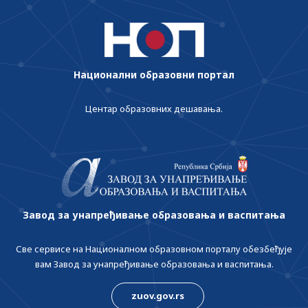
Национални образовни портал
Центар образовних дешавања.
Завод за унапређивање образовања и васпитања
Све сервисе на Националном образовном порталу обезбеђује
вам Завод за унапређивање образовања и васпитања.
zuov.gov.rs