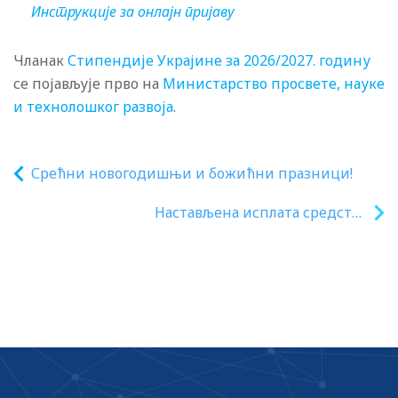
Инструкције за онлајн пријаву
Чланак
Стипендије Украјине за 2026/2027. годину
се појављује прво на
Министарство просвете, науке
и технолошког развоја
.
Срећни новогодишњи и божићни празници!
Настављена исплата средства
студентима на име повраћаја 50 одсто
плаћене школарине за школску
2024/2025. годину и још једном
продужен рок за исплату