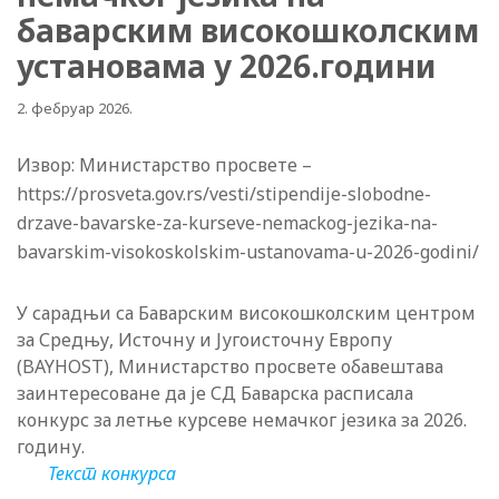
баварским високошколским
установама у 2026.години
2. фебруар 2026.
Извор: Министарство просвете –
https://prosveta.gov.rs/vesti/stipendije-slobodne-
drzave-bavarske-za-kurseve-nemackog-jezika-na-
bavarskim-visokoskolskim-ustanovama-u-2026-godini/
У сарадњи са Баварским високошколским центром
за Средњу, Источну и Југоисточну Европу
(BAYHOST), Министарство просвете обавештава
заинтересоване да је СД
Баварска
расписала
конкурс за летње курсеве немачког језика за 2026.
годину.
Текст конкурса