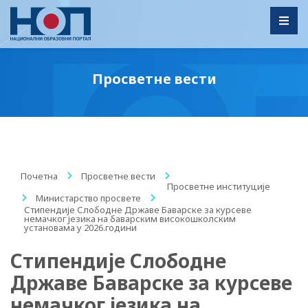
Toggl
Просветне вести
Почетна
/
Просветне вести
/
Просветне институције
/
Министарство просвете
/
Стипендије Слободне Државе Баварске за курсеве
немачког језика на баварским високошколским
установама у 2026.години
Стипендије Слободне
Државе Баварске за курсеве
немачког језика на