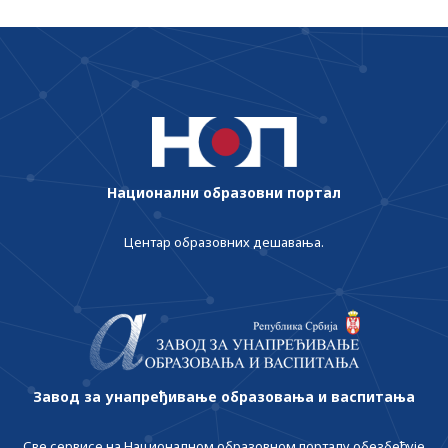
Национални образовни портал
Центар образовних дешавања.
Завод за унапређивање образовања и васпитања
Све сервисе на Националном образовном порталу обезбеђује