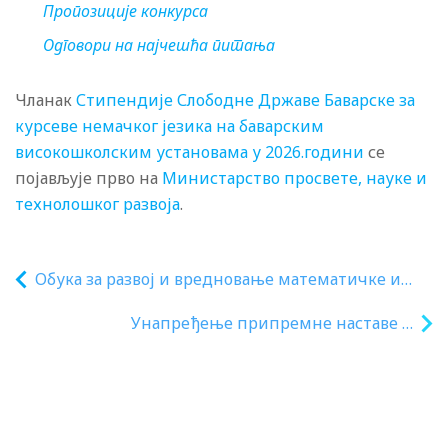
Пропозиције конкурса
Одговори на најчешћа питања
Чланак
Стипендије Слободне Државе Баварске за
курсеве немачког језика на баварским
високошколским установама у 2026.години
се
појављује прво на
Министарство просвете, науке и
технолошког развоја
.
Обука за развој и вредновање математичке и
научне писмености у првом циклусу основне
Унапређење припремне наставе и
школе
подршка ученицима у Суботици