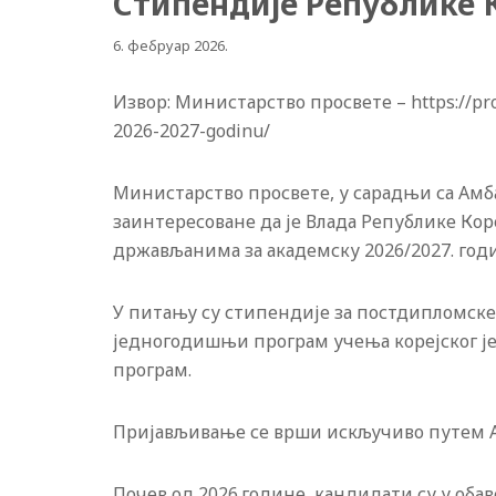
Стипендије Републике К
6. фебруар 2026.
Извор: Министарство просвете – https://prosv
2026-2027-godinu/
Министарство просвете, у сарадњи са Амб
заинтересоване да је Влада Републике Кор
држављанима за академску 2026/2027. год
У питању су стипендије за постдипломске, 
једногодишњи програм учења корејског је
програм.
Пријављивање се врши искључиво путем Ам
Почев од 2026.године, кандидати су у обаве