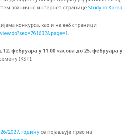
путем званичне интернет странице
Study in Korea
.
јама конкурса, као и на веб страници
1/view.do?seq=761632&page=1
.
д 12. фебруара у 11.00 часова до 25. фебруара у
ремену (KST).
26/2027. годину
се појављује прво на