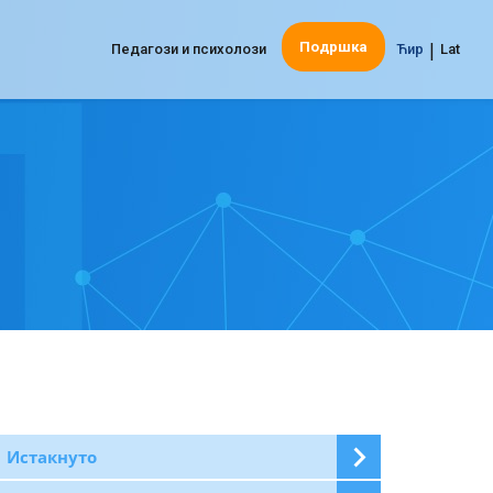
|
Подршка
Педагози и психолози
Ћир
Lat
Истакнуто