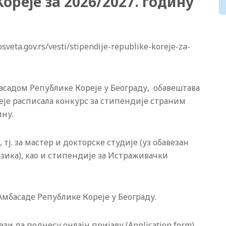
ореје за 2026/2027. годину
eta.gov.rs/vesti/stipendije-republike-koreje-za-
асадом Републике Кореје у Београду, обавештава
еје расписала конкурс за стипендије страним
ину.
тј. за мастер и докторске студије (уз обавезан
зика), као и стипендије за Истраживачки
басаде Републике Кореје у Београду.
зи да поднесу онлајн пријаву (Application form),