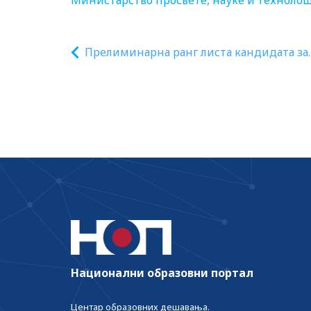
Министарство просвете, науке и технолош
Прелиминарна ранг листа кандидата за
стипендије намењене студентима који 
образују за обављање недостајућих
занимања од нарочитог значаја
Национални образовни портал
Центар образовних дешавања.