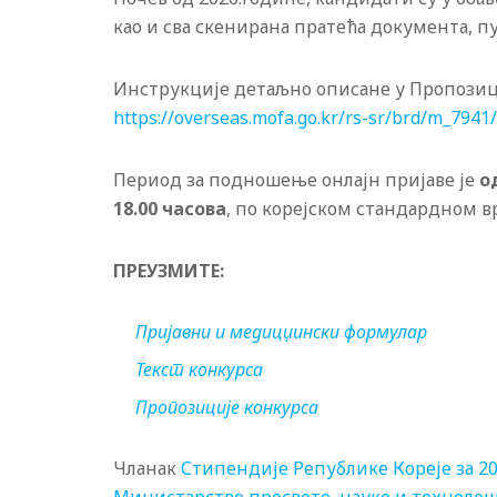
као и сва скенирана пратећа документа, 
Инструкције детаљно описане у Пропозици
https://overseas.mofa.go.kr/rs-sr/brd/m_794
Период за подношење онлајн пријаве је
о
18.00 часова
, по корејском стандардном в
ПРЕУЗМИТЕ:
Пријавни и медицџински формулар
Текст конкурса
Пропозиције конкурса
Чланак
Стипендије Републике Кореје за 20