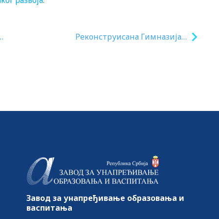
ког развоја
.
Реконструисана Гимназија у
се
Младеновцу
Завод за унапређивање образовања и
васпитања