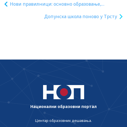
Нови правилници: основно образовање,
уметничко образовање, средње стручно
Допунска школа поново у Трсту
образовање
Национални образовни портал
Центар образовних дешавања.