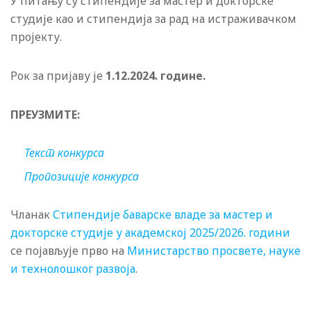
У питању су стипендије за мастер и докторске
студије као и стипендија за рад на истраживачком
пројекту.
Рок за пријаву је
1.12.2024. године.
ПРЕУЗМИТЕ:
Текст конкурса
Пропозиције конкурса
Чланак
Стипендије баварске владе за мастер и
докторске студије у академској 2025/2026. години
се појављује прво на
Министарство просвете, науке
и технолошког развоја
.