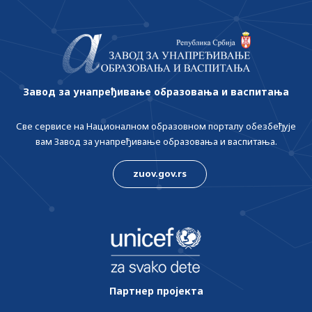
Завод за унапређивање образовања и васпитања
Све сервисе на Националном образовном порталу обезбеђује
вам Завод за унапређивање образовања и васпитања.
zuov.gov.rs
Партнер пројекта