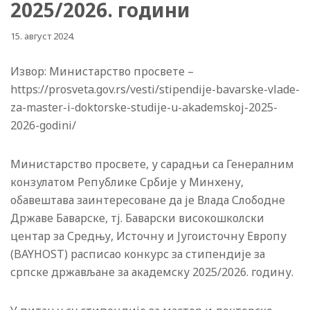
2025/2026. години
15. август 2024.
Извор: Министарство просвете –
https://prosveta.gov.rs/vesti/stipendije-bavarske-vlade-
za-master-i-doktorske-studije-u-akademskoj-2025-
2026-godini/
Министарство просвете, у сарадњи са Генералним
конзулатом Републике Србије у Минхену,
обавештава заинтересоване да је Влада Слободне
Државе Баварске, тј. Баварски високошколски
центар за Средњу, Источну и Југоисточну Европу
(BAYHOST) расписао конкурс за стипендије за
српске држављане за академску 2025/2026. годину.