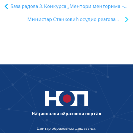
База радова 3. Конкурса „Ментори менторима –
примери добрих решења за праксу“ 2025.
Министар Станковић осудио реаговање
дела хрватске јавности поводом пријема
ученика Техничке школе „Никола Тесла“
из Вуковара код председника Републике
Србије Александра Вучића
Национални образовни портал
Центар образовних дешавања.