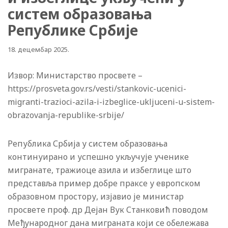
систем образовања
Републике Србије
18. децембар 2025.
Извор: Министарство просвете –
https://prosveta.gov.rs/vesti/stankovic-ucenici-
migranti-trazioci-azila-i-izbeglice-ukljuceni-u-sistem-
obrazovanja-republike-srbije/
Република Србија у систем образовања
континуирано и успешно укључује ученике
мигранате, тражиоце азила и избеглице што
представља пример добре праксе у европском
образовном простору, изјавио је министар
просвете проф. др Дејан Вук Станковић поводом
Међународног дана миграната који се обележава