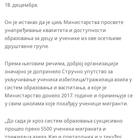
18. децембра.
Он је истакао да је циљ Министарства просвете
унапређивање квалитета и доступности
образовања за децу и ученике из ове осетљиве
друштвене групе.
Према његовим речима, доброј организацији
значајно је допринело Стручно упутство за
укључивање ученика избеглица/тражилаца азила у
систем образовања и васпитања, а које је
Министарство донело 2017. године и примењује се
у свим школама које похађају ученици мигранти.
„До сада је кроз систем образовања сукцесивно
прошло преко 5500 ученика миграната и
тражилаца азила. Као и претходних и у текућој