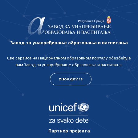
Завод за унапређивање образовања и васпитања
Све сервисе на Националном образовном порталу обезбеђује
вам Завод за унапређивање образовања и васпитања.
zuov.gov.rs
Партнер пројекта