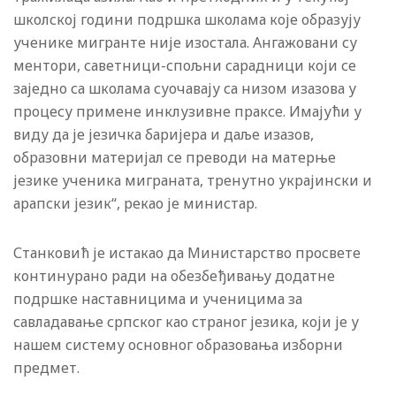
школској години подршка школама које образују
ученике мигранте није изостала. Ангажовани су
ментори, саветници-спољни сарадници који се
заједно са школама суочавају са низом изазова у
процесу примене инклузивне праксе. Имајући у
виду да је језичка баријера и даље изазов,
образовни материјал се преводи на матерње
језике ученика миграната, тренутно украјински и
арапски језик“, рекао је министар.
Станковић је истакао да Министарство просвете
континурано ради на обезбеђивању додатне
подршке наставницима и ученицима за
савладавање српског као страног језика, који је у
нашем систему основног образовања изборни
предмет.