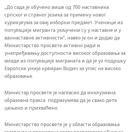
„До сада је обучено више од 700 наставника
српског и страног језика за примену новог
курикулума за овај изборни предмет. Ученици из
популације мигранта укључени су у наставне и у
ваннаставне активности“, навео је он и додао да
Министарство просвете активно ради и
унапређивању доступности високог образовања за
младе из популације миграната и да је уз подршку
Европске уније креиран Водич за упис на високо
образовање.
Министар просвете је нагласио да инклузивна
образовна пракса подразумева да је свако дете
цењено и прихваћено.
Министарство просвете је у области образовања