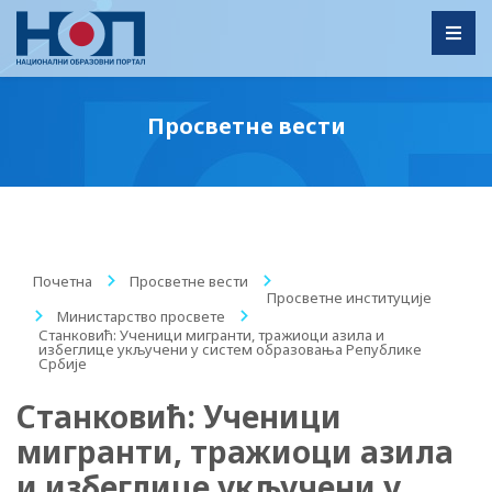
Toggl
Просветне вести
Почетна
/
Просветне вести
/
Просветне институције
/
Министарство просвете
/
Станковић: Ученици мигранти, тражиоци азила и
избеглице укључени у систем образовања Републике
Србије
Станковић: Ученици
мигранти, тражиоци азила
и избеглице укључени у