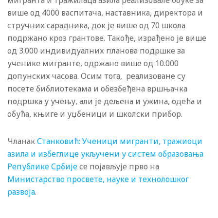
мигранта и тражилаца азила реализовале обуке за
више од 4000 васпитача, наставника, директора и
стручних сарадника, док је више од 70 школа
подржано кроз грантове. Такође, израђено је више
од 3.000 индивидуалних планова подршке за
ученике мигранте, одржано више од 10.000
допунских часова. Осим тога, реализоване су
посете библиотекама и обезбеђена вршњачка
подршка у учењу, али је дељена и ужина, одећа и
обућа, књиге и уџбеници и школски прибор.
Чланак
Станковић: Ученици мигранти, тражиоци
азила и избеглице укључени у систем образовања
Републике Србије
се појављује прво на
Министарство просвете, науке и технолошког
развоја
.