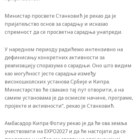
Министар просвете Станковић је рекао да је
пријатељство основ за сарадњу и исказао
спремност да се просветна сарадња унапреди.
У наредном периоду радићемо интензивно на
дефинисању конкретних активности за
реализацију споразума о сарадњи. Оно што видим
као могућност јесте сарадња између
високошколских установа Србије и Кипра.
Министарство ће свакако тај пут отворити, а на
самим установама је да осмисле начине, програме,
пројекте и активности“, рекао је Станковић.
Амбасадор Кипра Фотиу рекао је да ће ова земља
учествовати на ЕXPO2027 и да ће настојати да се