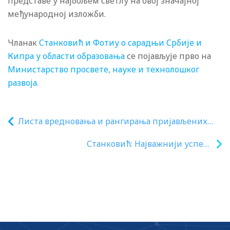
представе у најбољем светлу на овој значајној
међународној изложби.
Чланак
Станковић и Фотиу о сарадњи Србије и
Кипра у области образовања
се појављује прво на
Министарство просвете, науке и технолошког
развоја
.
Листа вредновања и рангирања пријављених
програма по јавном конкурсу за доделу
Станковић: Најважнији успеха
средстава за подстицање програма или
Министарства просвете у протеклих 100
недостајућег дела средстава за финансирање
дана рада нормализација наставе на
програма од јавног интереса значајних за
свим нивоима
предуниверзитетско образовање која реализују
удружења у 2025. години