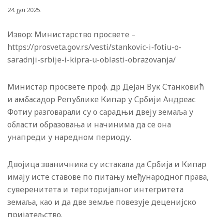
24. јул 2025.
Извор: Министарство просвете –
https://prosveta.gov.rs/vesti/stankovic-i-fotiu-o-
saradnji-srbije-i-kipra-u-oblasti-obrazovanja/
Министар просвете проф. др Дејан Вук Станковић
и амбасадор Републике Кипaр у Србији Андреас
Фотиу разговарали су о сарадњи двеју земаља у
области образовања и начинима да се она
унапреди у наредном периоду.
Двојица званичника су истакала да Србија и Кипар
имају исте ставове по питању међународног права,
суверенитета и територијалног интегритета
земаља, као и да две земље повезује деценијско
пријатељство.