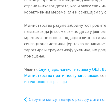
стране њиховог детета, као и улогу свих и
корективним мерама, али и санкцијама у
Министарство разуме забринутост родитеља
наглашава да је веома важно да се у јавн
мрежама, не износе подаци о личности мал
сензационалистички, јер такво понашање
таргетира и трауматизују ученике, не д
понашања.
Чланак
Случај вршњачког насиља у ОШ „Д
Министарство прати поступање школе
се 
и технолошког развоја
.
Стручне консултације о развоју дигитал
образовања