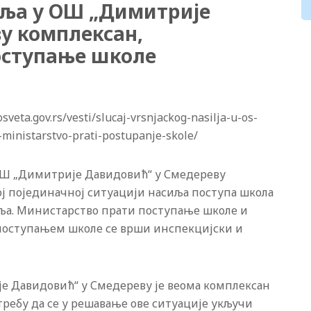
иља у ОШ „Димитрије
у комплексан,
оступање школе
eta.gov.rs/vesti/slucaj-vrsnjackog-nasilja-u-os-
ministarstvo-prati-postupanje-skole/
ОШ „Димитрије Давидовић“ у Смедереву
ој појединачној ситуацији насиља поступа школа
иља. Министарство прати поступање школе и
д поступањем школе се врши инспекцијски и
е Давидовић“ у Смедереву је веома комплексан
отребу да се у решавање ове ситуације укључи