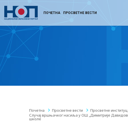
ПОЧЕТНА
ПРОСВЕТНЕ ВЕСТИ
Почетна
/
Просветне вести
/
Просветне институц
Случај вршњачког насиља у ОШ „Димитрије Давидови
школе