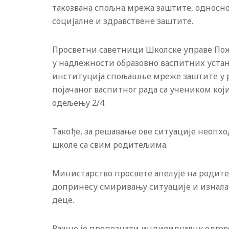
такозвана спољна мрежа заштите, односно
социјалне и здравствене заштите.
Просветни саветници Школске управе Пожа
у надлежности образовно васпитних устан
институција спољашње мреже заштите у ре
појачаног васпитног рада са учеником ко
одељењу 2/4.
Такође, за решавање ове ситуације неопхо
школе са свим родитељима.
Министарство просвете апелује на родит
допринесу смиривању ситуације и изналаж
деце.
Важно је препознати индивидуалну одгов