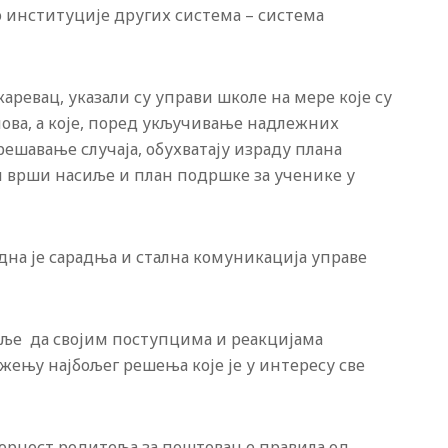
 институције других система – система
ревац, указали су управи школе на мере које су
ова, а које, поред укључивање надлежних
шавање случаја, обухватају израду плана
ји врши насиље и план подршке за ученике у
дна је сарадња и стална комуникација управе
еље да својим поступцима и реакцијама
ењу најбољег решења које је у интересу све
орност родитеља за поштовање правила од