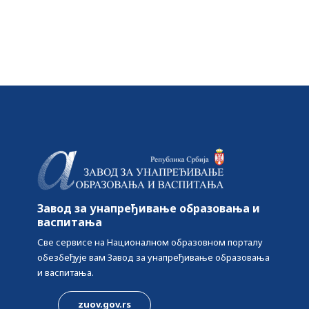
обавезе према
високошколским установама
Завод за унапређивање образовања и
васпитања
Све сервисе на Националном образовном порталу
обезбеђује вам Завод за унапређивање образовања
и васпитања.
zuov.gov.rs