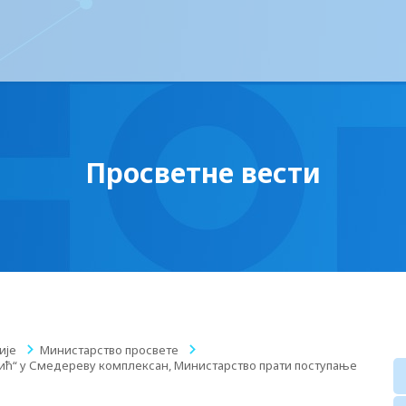
Просветне вести
ије
/
Министарство просвете
/
ћ“ у Смедереву комплексан, Министарство прати поступање