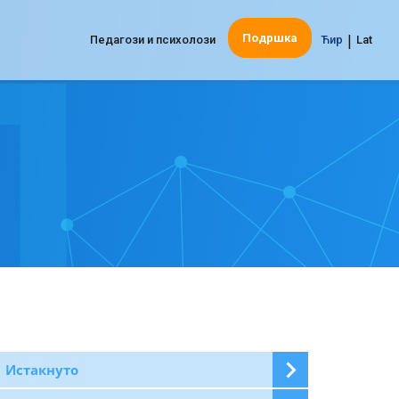
|
Подршка
Педагози и психолози
Ћир
Lat
Истакнуто