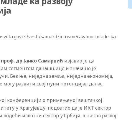
младе ка развоју
ија
sveta.gov.rs/vesti/samardzic-usmeravamo-mlade-ka-
проф. др Јанко Самарџић
изјавио је да
им сегментом данашњице и значајно је
учи. Без ње, ниједна земља, ниједна економија,
 могу развити свој пуни потенцијал данас.
дној конференцији о примењеној вештачкој
итету у Крагујевцу, подсетио да је ИКТ сектор
 водећи извозни сектор у Србији, а његов развој