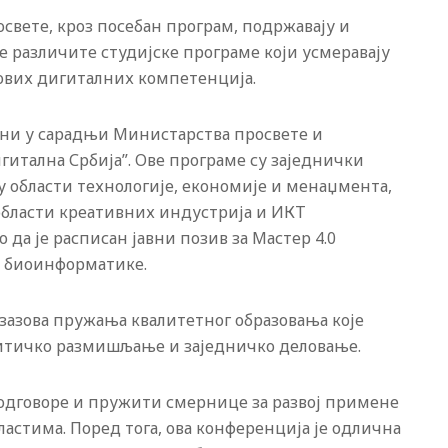
освете, кроз посебан програм, подржавају и
е различите студијске програме који усмеравају
ових дигиталних компетенција.
ани у сарадњи Министарства просвете и
гитална Србија”. Ове програме су заједнички
у области технологије, економије и менаџмента,
области креативних индустрија и ИКТ
 да је расписан јавни позив за Мастер 4.0
и биоинформатике.
зазова пружања квалитетног образовања које
итичко размишљање и заједничко деловање.
 одговоре и пружити смернице за развој примене
астима. Поред тога, ова конференција је одлична