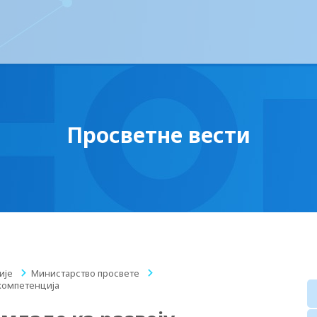
Просветне вести
ије
/
Министарство просвете
/
компетенција