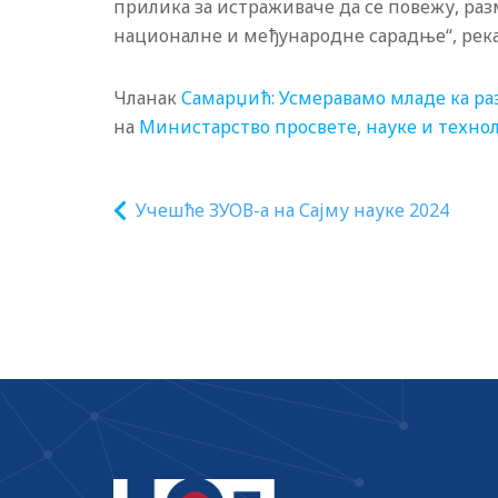
прилика за истраживаче да се повежу, раз
националне и међународне сарадње“, река
Чланак
Самарџић: Усмеравамо младе ка ра
на
Министарство просвете, науке и технол
Учешће ЗУОВ-а на Сајму науке 2024