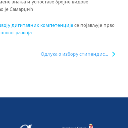
мене знања и успоставе бројне видове
о је Самарџић
звоју дигиталних компетенција
се појављује прво
ошког развоја
.
Одлука о избору стипендиста
у оквиру пројекта „Србија за
Србе из региона“ за упис на
високошколске установе у
школској 2024/2025. години