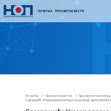
ПОЧЕТНА
ПРОСВЕТНЕ ВЕСТИ
Почетна
/
Просветне вести
/
Просветне институц
Самарџић: Усмеравамо младе ка развоју дигиталних 