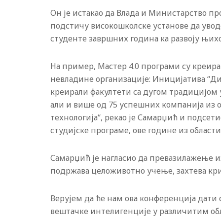
Он је истакао да Влада и Министарство пр
подстичу високошколске установе да увод
студенте завршних година ка развоју њих
На пример, Мастер 4.0 програми су креир
невладине организације: Иницијатива “Ди
креирали факултети са дугом традицијом 
али и више од 75 успешних компанија из 
технологија“, рекао је Самарџић и подсетио
студијске програме, ове године из област
Самарџић је нагласио да превазилажење и
подржава целоживотно учење, захтева кр
Верујем да ће нам ова конференција дати
вештачке интелигенције у различитим обл