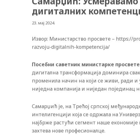
Самарџић: Усмеравамо 
дигиталних компетенц
23. мај 2024.
Извор: Министарство просвете – https://pro
razvoju-digitalnih-kompetencija/
Посебни саветник министарке просвете 
дигитална трансформација доминира свак
променила начин на који се живи, ради и 
ниједна компанија и ниједан појединац не
Самарџић је, на Трећој српској међунаро
интелигенцији која се одржала на Универз
најбрже растући сегмент наше економије и
захтева нове професионалце.