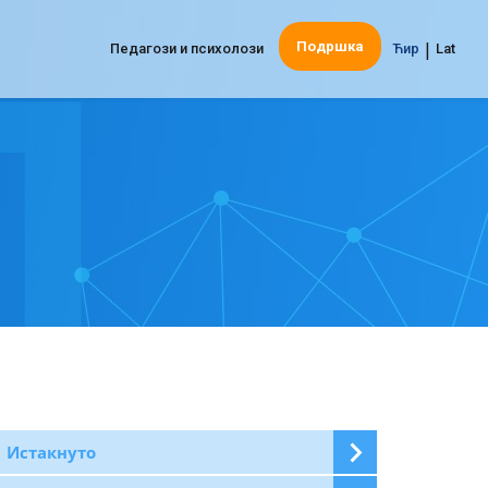
|
Подршка
Педагози и психолози
Ћир
Lat
Истакнуто