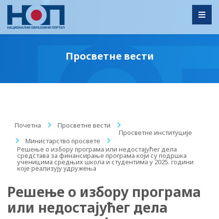
Toggl
Просветне вести
Почетна
/
Просветне вести
/
Просветне институције
/
Министарство просвете
/
Решење о избору програма или недостајућег дела
средстава за финансирање програма који су подршка
ученицима средњих школа и студентима у 2025. години
које реализују удружења
Решење о избору програма
или недостајућег дела