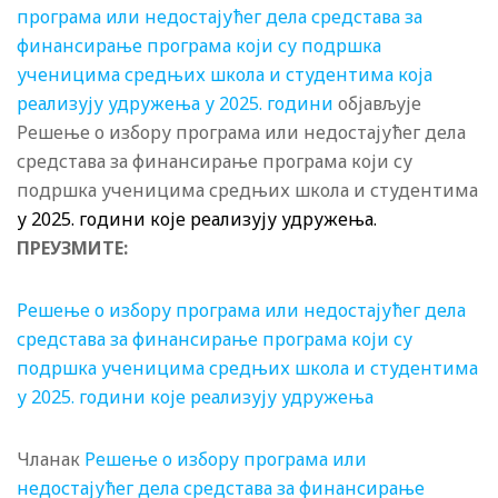
програма или недостајућег дела средстава за
финансирање програма који су подршка
ученицима средњих школа и студентима која
реализују удружења у 2025. години
објављује
Решење о избору програма или недостајућег дела
средстава за финансирање програма који су
подршка ученицима средњих школа и студентима
у 202
5
. години које реализују удружења.
ПРЕУЗМИТЕ:
Решење о избору програма или недостајућег дела
средстава за финансирање програма који су
подршка ученицима средњих школа и студентима
у 2025. години које реализују удружења
Чланак
Решење о избору програма или
недостајућег дела средстава за финансирање