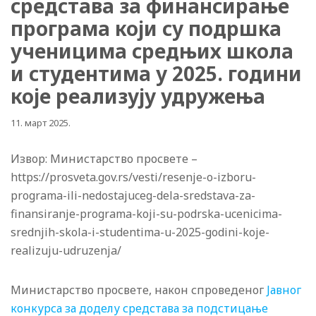
средстава за финансирање
програма који су подршка
ученицима средњих школа
и студентима у 2025. години
које реализују удружења
11. март 2025.
Извор: Министарство просвете –
https://prosveta.gov.rs/vesti/resenje-o-izboru-
programa-ili-nedostajuceg-dela-sredstava-za-
finansiranje-programa-koji-su-podrska-ucenicima-
srednjih-skola-i-studentima-u-2025-godini-koje-
realizuju-udruzenja/
Министарство просвете, након спроведеног
Јавног
конкурса за доделу средстава за подстицање