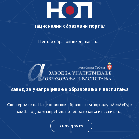
Национални образовни портал
Центар образовних дешавања.
Завод за унапређивање образовања и васпитања
Све сервисе на Националном образовном порталу обезбеђује
вам Завод за унапређивање образовања и васпитања.
zuov.gov.rs