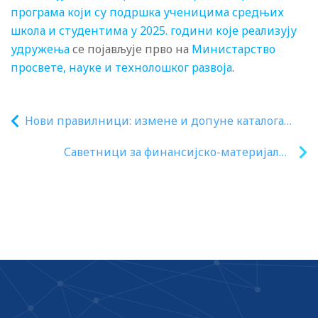
програма који су подршка ученицима средњих
школа и студентима у 2025. години које реализују
удружења
се појављује прво на
Министарство
просвете, науке и технолошког развоја
.
Нови правилници: измене и допуне каталога
уџбеника (основна школа)
Саветници за финансијско-материјалне
послове посао раде у складу са законом