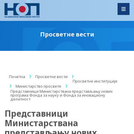
Toggl
Просветне вести
Почетна
/
Просветне вести
/
Просветне институције
/
Министарство просвете
/
Представници Министарствана представљању нових
програма Фонда за науку и Фонда за иновациону
делатност
Представници
Министарствана
представљању нових