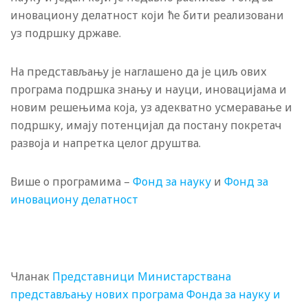
иновациону делатност који ће бити реализовани
уз подршку државе.
На представљању је наглашено да је циљ ових
програма подршка знању и науци, иновацијама и
новим решењима која, уз адекватно усмеравање и
подршку, имају потенцијал да постану покретач
развоја и напретка целог друштва.
Више о програмима –
Фонд за науку
и
Фонд за
иновациону делатност
Чланак
Представници Министарствана
представљању нових програма Фонда за науку и