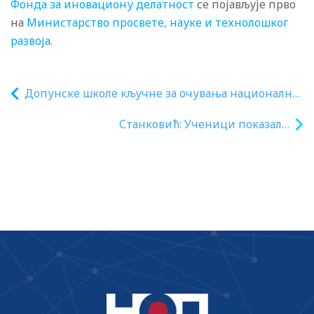
Фонда за иновациону делатност
се појављује прво
на
Министарство просвете, науке и технолошког
развоја
.
Допунске школе кључне за очувања националног
и културног идентитета деце у дијаспори
Станковић: Ученици показали
континуитет и одређени напредак у
знању на завршном испиту упркос
тешким околностима које је наметнула
обојена револуцуја