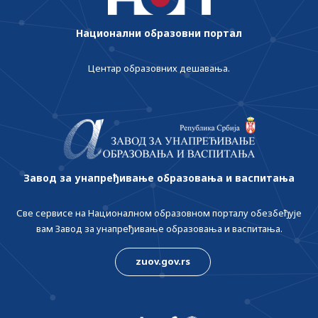
Национални образовни портал
Центар образовних дешавања.
Завод за унапређивање образовања и васпитања
Све сервисе на Националном образовном порталу обезбеђује
вам Завод за унапређивање образовања и васпитања.
zuov.gov.rs