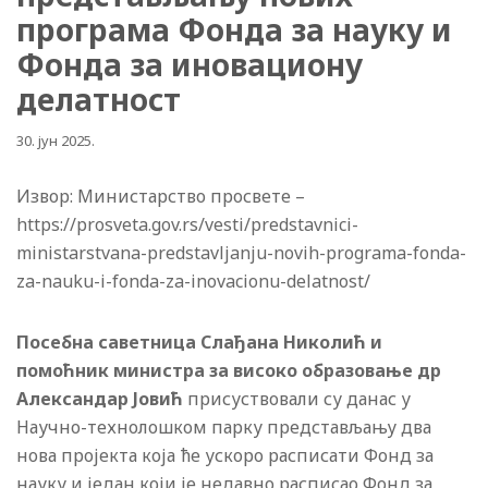
програма Фонда за науку и
Фонда за иновациону
делатност
30. јун 2025.
Извор: Министарство просвете –
https://prosveta.gov.rs/vesti/predstavnici-
ministarstvana-predstavljanju-novih-programa-fonda-
za-nauku-i-fonda-za-inovacionu-delatnost/
Посебна саветница Слађана Николић и
помоћник министра за високо образовање др
Александар Јовић
присуствовали су данас у
Научно-технолошком парку представљању два
нова пројекта која ће ускоро расписати Фонд за
науку и један који је недавно расписао Фонд за