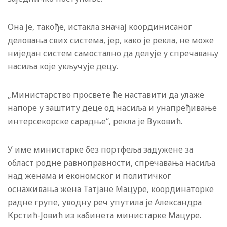
Она је, такође, истакла значај координисаног
деловања свих система, јер, како је рекла, не може
ниједан систем самостално да делује у спречавању
насиља које укључује децу.
„Министарство просвете ће наставити да улаже
напоре у заштиту деце од насиља и унапређивање
интерсекорске сарадње“, рекла је Вуковић.
У име министарке без портфеља задужене за
област родне равноправности, спречавања насиља
над женама и економског и политичког
оснаживања жена Татјане Мацуре, координаторке
радне групе, уводну реч упутила је Александра
Крстић-Јовић из кабинета министарке Мацуре.