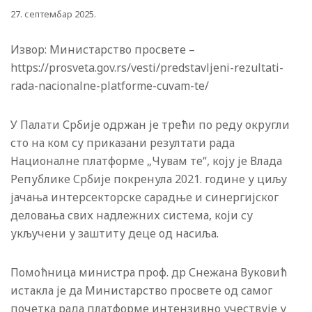
27. септембар 2025.
Извор: Министарство просвете –
https://prosveta.gov.rs/vesti/predstavljeni-rezultati-
rada-nacionalne-platforme-cuvam-te/
У Палати Србије одржан је трећи по реду округли
сто на ком су приказани резултати рада
Националне платформе „Чувам те“, коју је Влада
Републике Србије покренула 2021. године у циљу
јачања интерсекторске сарадње и синергијског
деловања свих надлежних система, који су
укључени у заштиту деце од насиља.
Помоћница министра проф. др Снежана Вуковић
истакла је да Министарство просвете од самог
почетка рада платформе интензивно учествује у