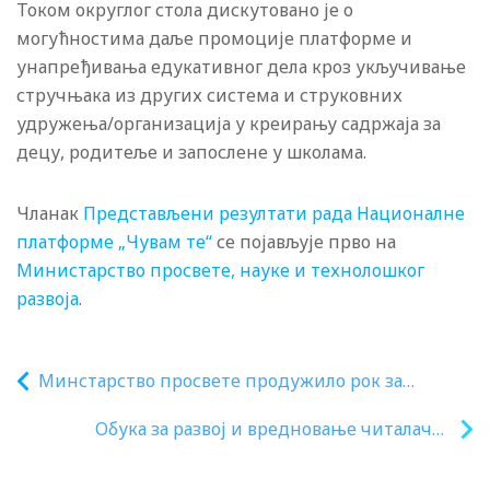
Током округлог стола дискутовано је о
могућностима даље промоције платформе и
унапређивања едукативног дела кроз укључивање
стручњака из других система и струковних
удружења/организација у креирању садржаја за
децу, родитеље и запослене у школама.
Чланак
Представљени резултати рада Националне
платформе „Чувам те“
се појављује прво на
Министарство просвете, науке и технолошког
развоја
.
Минстарство просвете продужило рок за
пријаву ученика на конкурс за стипендије и
Обука за развој и вредновање читалачке
кредите
писмености