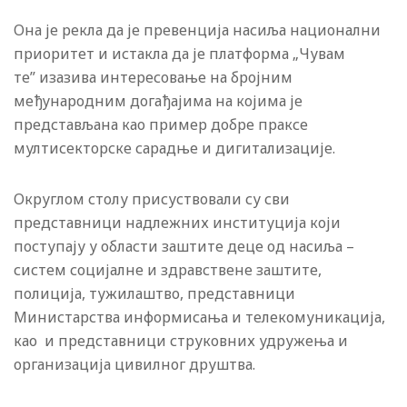
Она је рекла да је превенција насиља национални
приоритет и истакла да је платформа „Чувам
те” изазива интересовање на бројним
међународним догађајима на којима је
представљана као пример добре праксе
мултисекторске сарадње и дигитализације.
Округлом столу присуствовали су сви
представници надлежних институција који
поступају у области заштите деце од насиља –
систем социјалне и здравствене заштите,
полиција, тужилаштво, представници
Министарства информисања и телекомуникација,
као и представници струковних удружења и
организација цивилног друштва.