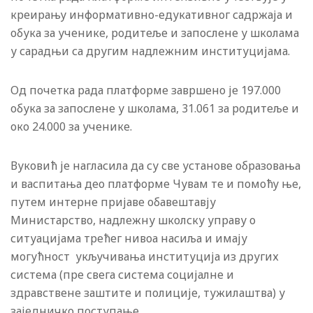
креирању информативно-едукативног садржаја и
обука за ученике, родитеље и запослене у школама
у сарадњи са другим надлежним институцијама.
Од почетка рада платформе завршено је 197.000
обука за запослене у школама, 31.061 за родитеље и
око 24.000 за ученике.
Вуковић је нагласила да су све установе образовања
и васпитања део платформе Чувам те и помоћу ње,
путем интерне пријаве обавештавју
Министарство, надлежну школску управу о
ситуацијама трећег нивоа насиља и имају
могућност укључивања институција из других
система (пре свега система социјалне и
здравствене заштите и полиције, тужилаштва) у
заједничко поступање.