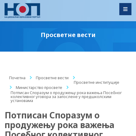
Toggl
Просветне вести
Почетна
/
Просветне вести
/
Просветне институције
/
Министарство просвете
/
Потписан Споразум о продужењу рока важења Посебног
колективног уговора за запослене у предшколским
установама
Потписан Споразум о
продужењу рока важења
Посебног колективног