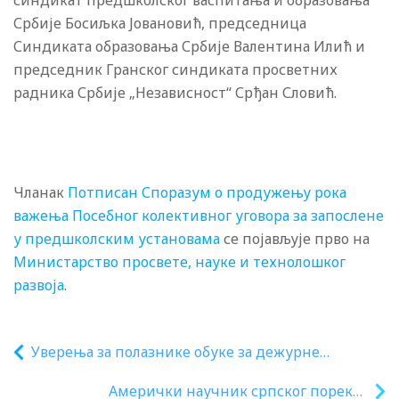
синдикат предшколског васпитања и образовања
Србије Босиљка Јовановић, председница
Синдиката образовања Србије Валентина Илић и
председник Гранског синдиката просветних
радника Србије „Независност“ Срђан Словић.
Чланак
Потписан Споразум о продужењу рока
важења Посебног колективног уговора за запослене
у предшколским установама
се појављује прво на
Министарство просвете, науке и технолошког
развоја
.
Уверења за полазнике обуке за дежурне
наставнике и обуке за супервизоре и
Амерички научник српског порекла
председнике школских комисија на Завршном