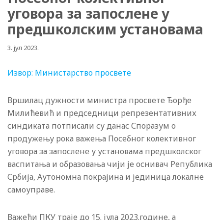
уговора за запослене у
предшколским установама
3. јул 2023.
Извор: Министарство просвете
Вршилац дужности министра просвете Ђорђе
Милићевић и председници репрезентативних
синдиката потписали су данас Споразум о
продужењу рока важења Посебног колективног
уговора за запослене у установама предшколског
васпитања и образовања чији је оснивач Република
Србија, Аутономна покрајина и јединица локалне
самоуправе.
Важећи ПКУ траје до 15. јула 2023.године, а