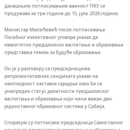
данашњим потписивањем важност ПКУ се
продужава за три године до 15. јула. 2026.године.
Министар Милићевић после потписивања
Посебног колективног уговора указао да
квалитетно предшколско васпитање и образовање
представља темељ за будуће образовање.
Он је у разговору са председницима
репрезентативних синдиката указао на
неопходност наставка сарадње како би се
унапредио статус делатности предшколског
васпитања и образовања који чини важан део
јединственог образовног система у Србији.
Споразум су потписали председница Самосталног