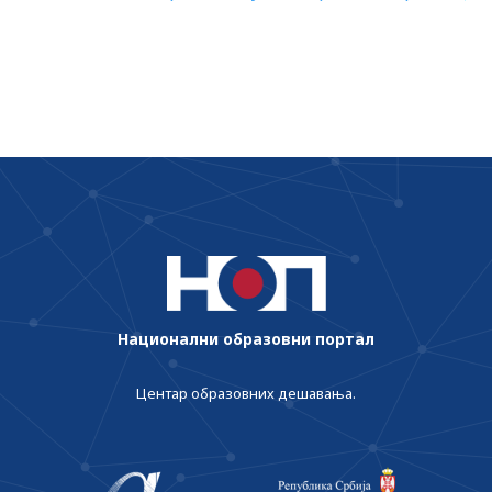
Дејвид Вујић, члан „српске седморке“ у
испиту школске 2022/2023. године
свемирској мисији „Аполо“ са
представницима Министарства
просвете
Национални образовни портал
Центар образовних дешавања.