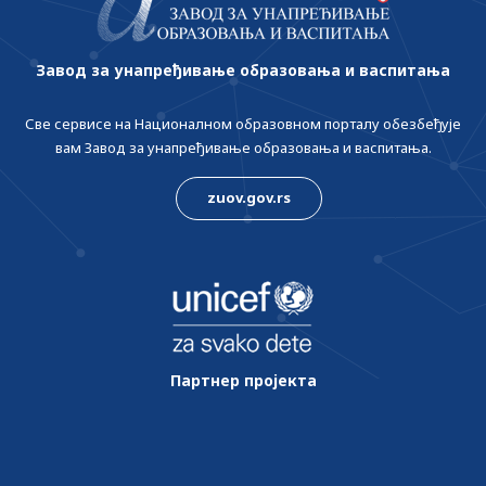
Завод за унапређивање образовања и васпитања
Све сервисе на Националном образовном порталу обезбеђује
вам Завод за унапређивање образовања и васпитања.
zuov.gov.rs
Партнер пројекта