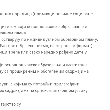
ожених породица (примаоци новчане социјалне
идитетом који основношколско образовање и
зовном плану
е остварују по индивидуалном образовном плану,
ћан фонт, Брајево писмо, електронски формат)
ици треће или свако наредно рођено дете у
оји основношколско образовање и васпитање
ну са проширеним и обогаћеним садржајима,
глуви, а којима су потребни прилагођени
ео садржајима на српском знаковном језику.
тарство су: