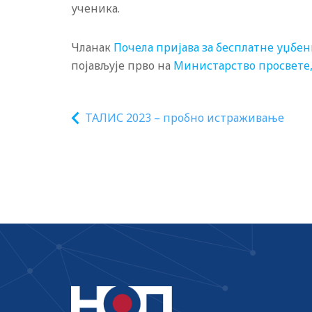
ученика.
Чланак
Почела пријава за бесплатне уџбен
појављује прво на
Министарство просвете,
ТАЛИС 2023 – пробно истраживање