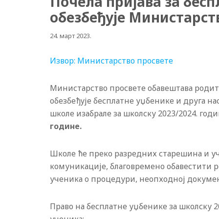
Почела пријава за бесп
обезбеђује Министарст
24. март 2023.
Извор: Министарство просвете
Министарство просвете обавештава родит
обезбеђује бесплатне уџбенике и друга на
школе изабрале за школску 2023/2024. годи
године.
Школе ће преко разредних старешина и у
комуникације, благовремено обавестити р
ученика o процедури, неопходној докуме
Право на бесплатне уџбенике за школску 2