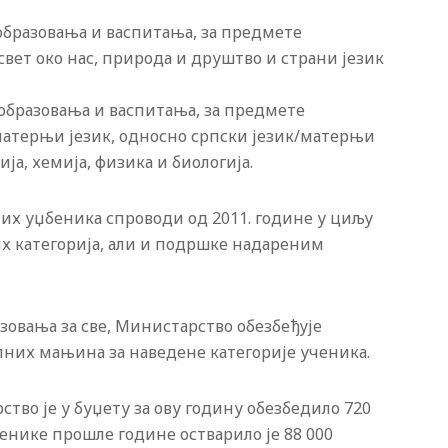
г образовања и васпитања, за предмете
свет око нас, природа и друштво и страни језик
г образовања и васпитања, за предмете
матерњи језик, односно српски језик/матерњи
ија, хемија, физика и биологија.
их уџбеника спроводи од 2011. године у циљу
 категорија, али и подршке надареним
зовања за све, Министарство обезбеђује
них мањина за наведене категорије ученика.
тво је у буџету за ову годину обезбедило 720
енике прошле године остварило је 88 000