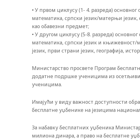
• У првом циклусу (1- 4. разреда) основно
математика, српски језик/матерњи језик, 
као обавезни предмет;
• У другом циклусу (5-8. разреда) основно
математика, српски језик и књижевност/
језик, први страни језик, географија, истор
Министарство просвете Програм бесплатн
додатне подршке ученицима из осетљивих
ученицима.
Имајући у виду важност доступности обра
бесплатне уџбенике на језицима национал
За набавку бесплатних уџбеника Министарс
милиона динара, а право на бесплатне уџб