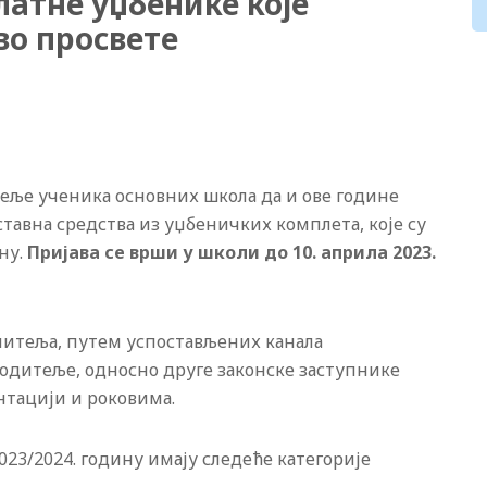
латне уџбенике које
во просвете
еље ученика основних школа да и ове године
ставна средства из уџбеничких комплета, које су
ну.
Пријава се врши у школи до 10. априла 2023.
читеља, путем успостављених канала
одитеље, односно друге законске заступнике
нтацији и роковима.
023/2024. годину имају следеће категорије