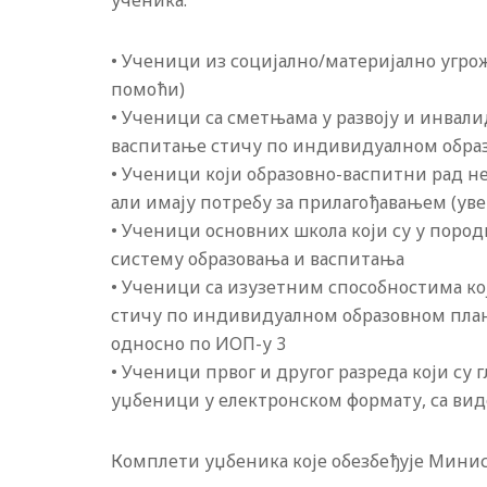
ученика:
• Ученици из социјално/материјално угр
помоћи)
• Ученици са сметњама у развоју и инвал
васпитање стичу по индивидуалном обра
• Ученици који образовно-васпитни рад н
али имају потребу за прилагођавањем (уве
• Ученици основних школа који су у пород
систему образовања и васпитања
• Ученици са изузетним способностима к
стичу по индивидуалном образовном пла
односно по ИОП-у 3
• Ученици првог и другог разреда који су 
уџбеници у електронском формату, са вид
Комплети уџбеника које обезбеђује Минис