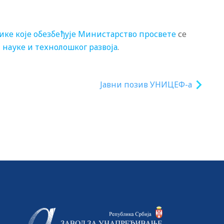
ике које обезбеђује Министарство просвете
се
 науке и технолошког развоја
.
Јавни позив УНИЦЕФ-а