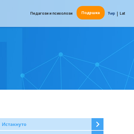
|
Подршка
Педагози и психолози
Ћир
Lat
Истакнуто