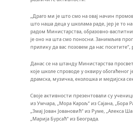
„Драго ми је што смо на овај начин пром
што наша деца у школама раде, јер је то н
радом Министарства, образовно-васпитних
је оно на шта смо поносни. Занимљив прог
прилику да вас позовем да нас посетите“, 
Данас се на штанду Министарства просвет
које школе спроводе у оквиру обогаћеног ј
драмска, музичка, еколошка и медијска сек
Своје активности презентовали су учениц
из Умчара, „Мора Карољ“ из Сајана, „Бора 
„Змај Јован Јовановић“ из Руме, „Алекса Ш
„Марија Бурсаћ“ из Београда.