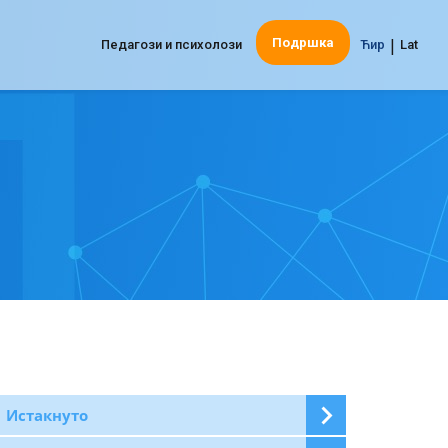
|
Подршка
Педагози и психолози
Ћир
Lat
Истакнуто