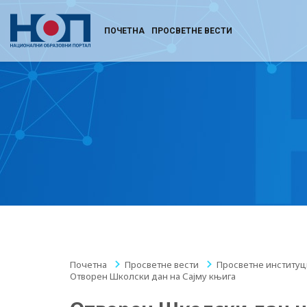
ПОЧЕТНА
ПРОСВЕТНЕ ВЕСТИ
Почетна
/
Просветне вести
/
Просветне институц
Отворен Школски дан на Сајму књига