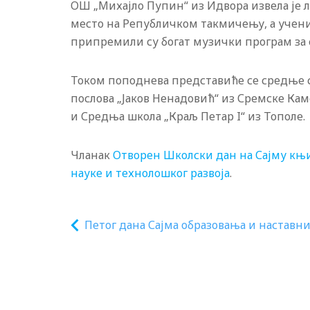
ОШ „Михајло Пупин“ из Идвора извела је лу
место на Републичком такмичењу, а учен
припремили су богат музички програм за 
Током поподнева представиће се средње
послова „Јаков Ненадовић“ из Сремске Ка
и Средња школа „Краљ Петар I“ из Тополе.
Чланак
Отворен Школски дан на Сајму књ
науке и технолошког развоја
.
Петог дана Сајма образовања и наставн
средстава представљене активности у
области образовања националних мањи
и инклузије