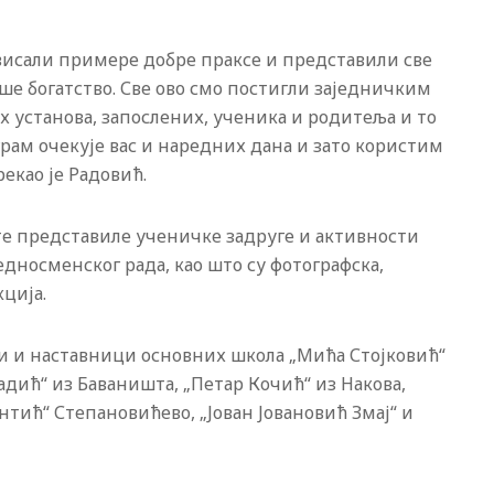
овисали примере добре праксе и представили све
аше богатство. Све ово смо постигли заједничким
 установа, запослених, ученика и родитеља и то
рам очекује вас и наредних дана и зато користим
рекао је Радовић.
е представиле ученичке задруге и активности
едносменског рада, као што су фотографска,
ција.
и и наставници основних школа „Мића Стојковић“
Радић“ из Баваништа, „Петар Кочић“ из Накова,
антић“ Степановићево, „Јован Јовановић Змај“ и