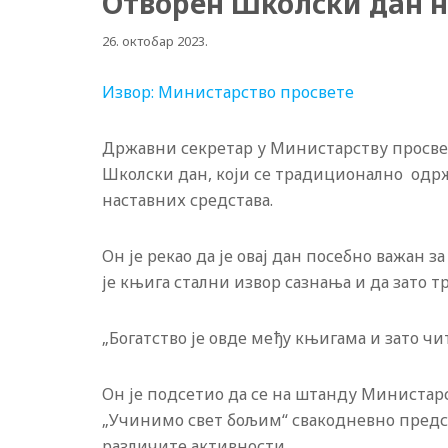
Отворен Школски дан н
26. октобар 2023.
Извор: Министарство просвете
Државни секретар у Министарству просвет
Школски дан, који се традиционално одрж
наставних средстава.
Он је рекао да је овај дан посебно важан 
је књига стални извор сазнања и да зато 
„Богатство је овде међу књигама и зато чит
Он је подсетио да се на штанду Министарс
„Учинимо свет бољим“ свакодневно предст
различите активности.