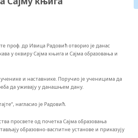
а Сајму књига
е проф. др Ивица Радовић отворио је данас
ава у оквиру Сајма књига и Сајма образовања и
за ученике и наставнике. Поручио је ученицима да
треба да уживају у данашњем дану.
ајте“, нагласио је Радовић.
тва просвете од почетка Сајма образовања
ављају образовно-васпитне установе и приказују