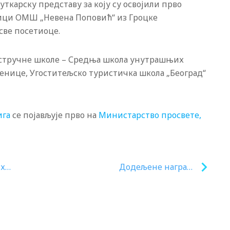
ткарску представу за коју су освојили прво
ици ОМШ „Невена Поповић“ из Гроцке
све посетиоце.
 стручне школе – Средња школа унутрашњих
менице, Угоститељско туристичка школа „Београд“
ига
се појављује прво на
Министарство просвете,
их
Додељене награде
победницима литерарног
на
конкурса „Љубивоје
Ршумовић на слободну тему“