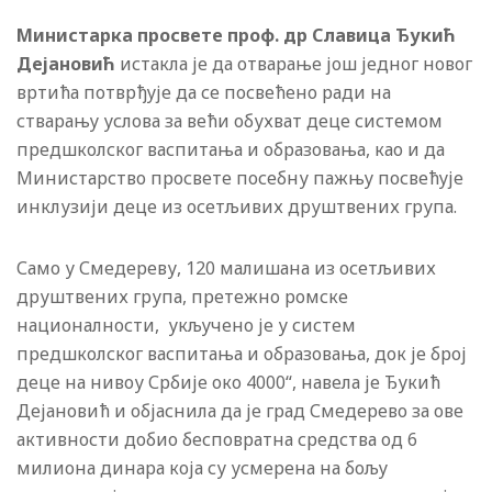
Министарка просвете проф. др Славица Ђукић
Дејановић
истакла је да отварање још једног новог
вртића потврђује да се посвећено ради на
стварању услова за већи обухват деце системом
предшколског васпитања и образовања, као и да
Министарство просвете посебну пажњу посвећује
инклузији деце из осетљивих друштвених група.
Само у Смедереву, 120 малишана из осетљивих
друштвених група, претежно ромске
националности, укључено je у систем
предшколског васпитања и образовања, док је број
деце на нивоу Србије око 4000“, навела је Ђукић
Дејановић и објаснила да је град Смедерево за ове
активности добио бесповратна средства од 6
милиона динара која су усмерена на бољу