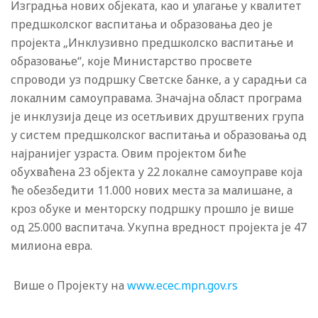
Изградња нових објеката, као и улагање у квалитет
предшколског васпитања и образовања део је
пројекта „Инклузивно предшколско васпитање и
образовање“, које Министарство просвете
спроводи уз подршку Светске банке, а у сарадњи са
локалним самоуправама. Значајна област програма
је инклузија деце из осетљивих друштвених група
у систем предшколског васпитања и образовања од
најранијег узраста. Овим пројектом биће
обухваћена 23 објекта у 22 локалне самоуправе која
ће обезбедити 11.000 нових места за малишане, а
кроз обуке и менторску подршку прошло је више
од 25.000 васпитача. Укупна вредност пројекта је 47
милиона евра.
Више о Пројекту на
www.ecec.mpn.gov.rs