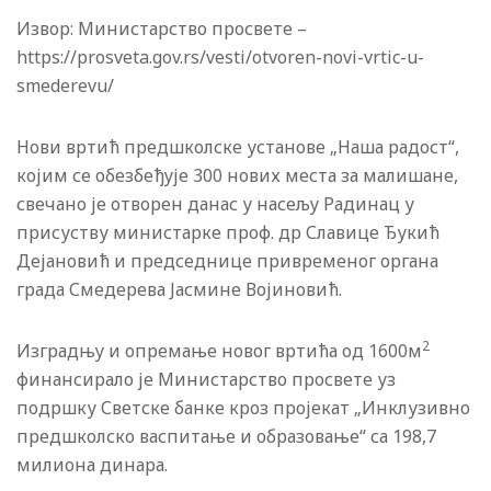
Извор: Министарство просвете –
https://prosveta.gov.rs/vesti/otvoren-novi-vrtic-u-
smederevu/
Нови вртић предшколске установе „Наша радост“,
којим се обезбеђује 300 нових места за малишане,
свечано је отворен данас у насељу Радинац у
присуству министарке проф. др Славице Ђукић
Дејановић и председнице привременог органа
града Смедерева Јасмине Војиновић.
2
Изградњу и опремање новог вртића од 1600м
финансирало је Министарство просвете уз
подршку Светске банке кроз пројекат „Инклузивно
предшколско васпитање и образовање“ са 198,7
милиона динара.