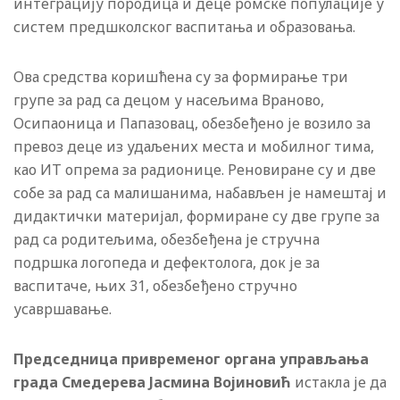
интеграцију породица и деце ромске популације у
систем предшколског васпитања и образовања.
Ова средства коришћена су за формирање три
групе за рад са децом у насељима Враново,
Осипаоница и Папазовац, обезбеђено је возило за
превоз деце из удаљених места и мобилног тима,
као ИТ опрема за радионице. Реновиране су и две
собе за рад са малишанима, набављен је намештај и
дидактички материјал, формиране су две групе за
рад са родитељима, обезбеђена је стручна
подршка логопеда и дефектолога, док је за
васпитаче, њих 31, обезбеђено стручно
усавршавање.
Председница привременог органа управљања
града Смедерева Јасмина Војиновић
истакла је да