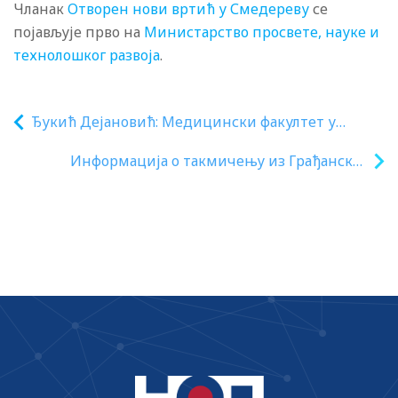
Чланак
Отворен нови вртић у Смедереву
се
појављује прво на
Министарство просвете, науке и
технолошког развоја
.
Ђукић Дејановић: Медицински факултет у
Београду је један од стубова академског живота
Информација о такмичењу из Грађанског
васпитања за ученике завршног разреда
гимназије