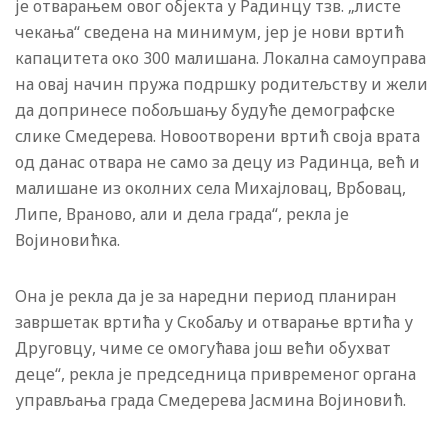
је отварањем овог објекта у Радинцу тзв. „листе
чекања“ сведена на минимум, јер је нови вртић
капацитета око 300 малишана. Локална самоуправа
на овај начин пружа подршку родитељству и жели
да допринесе побољшању будуће демографске
слике Смедерева. Новоотворени вртић своја врата
од данас отвара не само за децу из Радинца, већ и
малишане из околних села Михајловац, Врбовац,
Липе, Враново, али и дела града“, рекла је
Војиновићка.
Она је рекла да је за наредни период планиран
завршетак вртића у Скобаљу и отварање вртића у
Друговцу, чиме се омогућава још већи обухват
деце“, рекла је председница привременог органа
управљања града Смедерева Јасмина Војиновић.