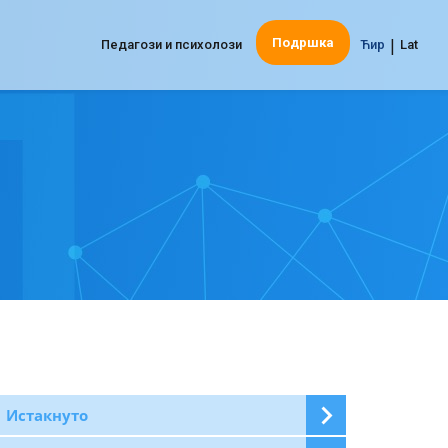
|
Подршка
Педагози и психолози
Ћир
Lat
Истакнуто