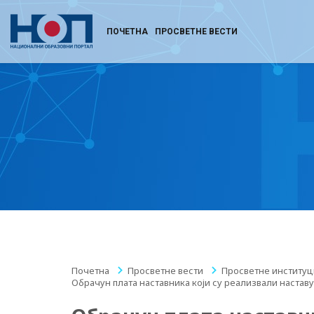
ПОЧЕТНА
ПРОСВЕТНЕ ВЕСТИ
Почетна
/
Просветне вести
/
Просветне институц
Обрачун плата наставника који су реализвали настав