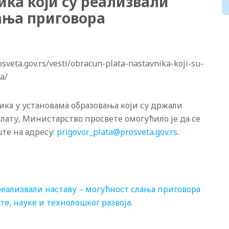
ка који су реализвали
лања приговора
veta.gov.rs/vesti/obracun-plata-nastavnika-koji-su-
a/
ика у установама образовања који су држали
лату, Министарство просвете омогућило је да се
те на адресу:
prigovor_plata@prosveta.gov.rs
.
реализвали наставу – могућност слања приговора
е, науке и технолошког развоја
.