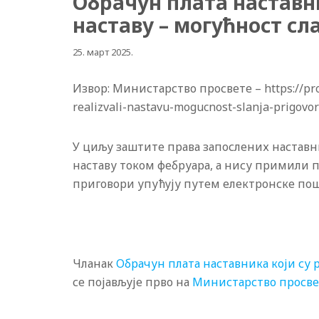
Обрачун плата наставни
наставу – могућност с
25. март 2025.
Извор: Министарство просвете – https://pros
realizvali-nastavu-mogucnost-slanja-prigovor
У циљу заштите права запослених наставн
наставу током фебруара, а нису примили п
приговори упућују путем електронске пош
Чланак
Обрачун плата наставника који су 
се појављује прво на
Министарство просвет