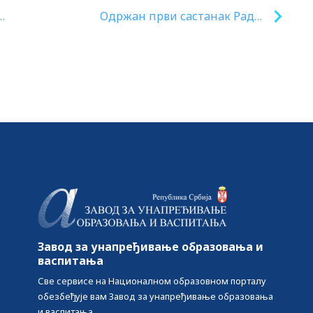
Одржaн први сaстaнaк Рaдне
ање
групе о сaрaдњи у облaсти
 а
спречaвaњa корупције
Завод за унапређивање образовања и
васпитања
Све сервисе на Националном образовном порталу
обезбеђује вам Завод за унапређивање образовања
и васпитања.