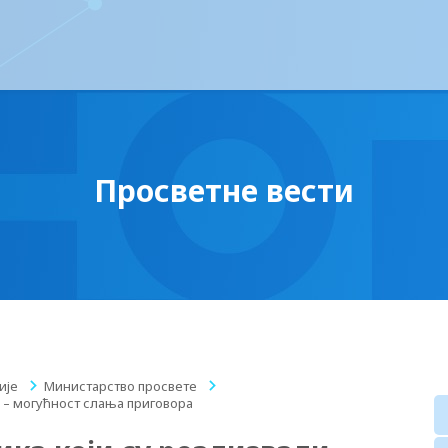
Просветне вести
ије
/
Министарство просвете
/
у – могућност слања приговора