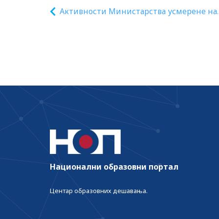
Активности Министарства усмерене на
поштовање Устава и закона и остварив
права свих актера у високом образовању,
најпре студената
Национални образовни портал
Центар образовних дешавања.