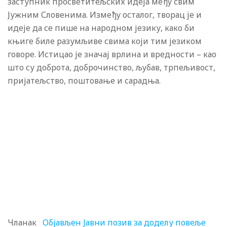
заступник просветитељских идеја међу свим
Јужним Словенима. Између осталог, творац је и
идеје да се пише на народном језику, како би
књиге биле разумљиве свима који тим језиком
говоре. Истицао је значај врлина и вредности – као
што су доброта, доброчинство, љубав, трпељивост,
пријатељство, поштовање и сарадња.
Чланак
Објављен Jавни позив за доделу повеље