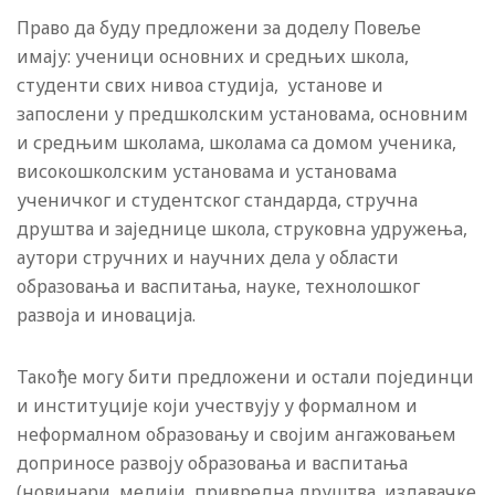
Право да буду предложени за доделу Повеље
имају: ученици основних и средњих школа,
студенти свих нивоа студија, установе и
запослени у предшколским установама, основним
и средњим школама, школама са домом ученика,
високошколским установама и установама
ученичког и студентског стандарда, стручна
друштва и заједнице школа, струковнa удружењa,
аутори стручних и научних дела у области
образовања и васпитања, науке, технолошког
развоја и иновација.
Такође могу бити предложени и остали појединци
и институције који учествују у формалном и
неформалном образовању и својим ангажовањем
доприносе развоју образовања и васпитања
(новинари, медији, привредна друштва, издавачке