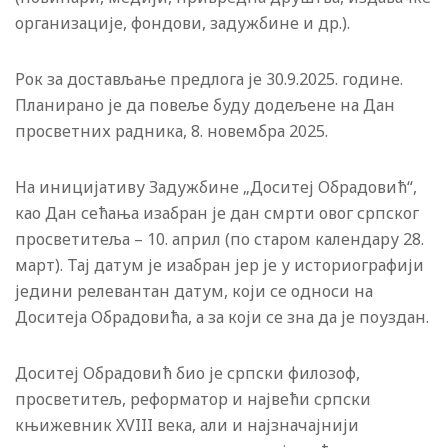
организације, фондови, задужбине и др.).
Рок за достављање предлога је 30.9.2025. године.
Планирано је да повеље буду додељене на Дан
просветних радника, 8. новембра 2025.
На иницијативу Задужбине „Доситеј Обрадовић“,
као Дан сећања изабран је дан смрти овог српског
просветитеља – 10. април (по старом календару 28.
март). Тај датум је изабран јер је у историографији
једини релевантан датум, који се односи на
Доситеја Обрадовића, а за који се зна да је поуздан.
Доситеј Обрадовић био је српски филозоф,
просветитељ, реформатор и највећи српски
књижевник XVIII века, али и најзначајнији