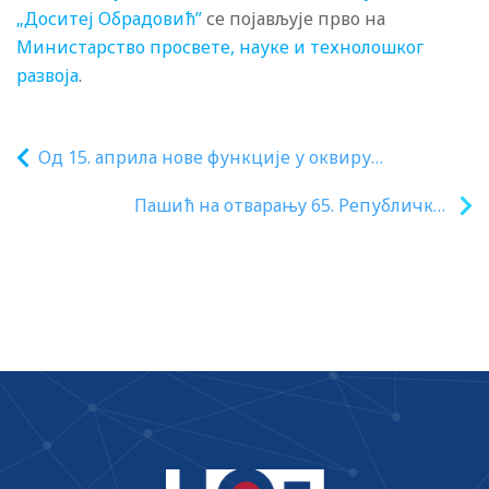
„Доситеј Обрадовић”
се појављује прво на
Министарство просвете, науке и технолошког
развоја
.
Од 15. априла нове функције у оквиру
есДневника са циљем унапређења образовног
Пашић на отварању 65. Републичког
процеса и смањења педагошке администрације
такмичења из Технике и технологије