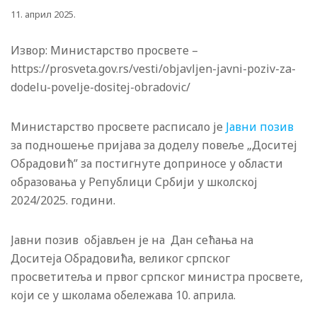
11. април 2025.
Извор: Министарство просвете –
https://prosveta.gov.rs/vesti/objavljen-javni-poziv-za-
dodelu-povelje-dositej-obradovic/
Министарство просвете расписало је
Jавни позив
за подношење пријава за доделу повеље „Доситеј
Обрадовић” за постигнуте доприносе у области
образовања у Републици Србији у школској
2024/2025. години.
Јавни позив објављен је на Дан сећања на
Доситеја Обрадовића, великог српског
просветитеља и првог српског министра просвете,
који се у школама обележава 10. априла.