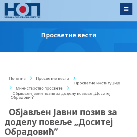
Toggl
Просветне вести
Почетна
/
Просветне вести
/
Просветне институције
/
Министарство просвете
/
Објављен Jавни позив за доделу повеље „Доситеј
Обрадовић”
Објављен Jавни позив за
доделу повеље „Доситеј
Обрадовић”