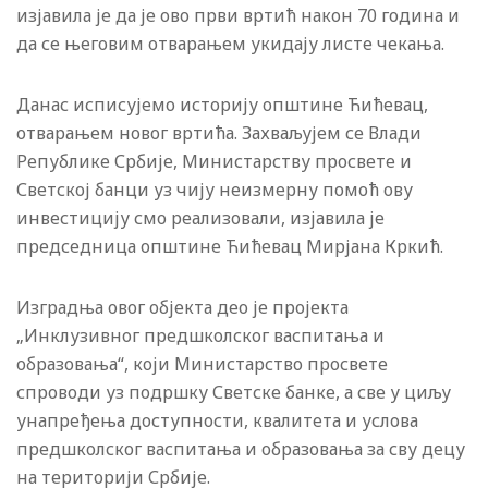
изјавила је да је ово први вртић након 70 година и
да се његовим отварањем укидају листе чекања.
Данас исписујемо историју oпштине Ћићевац,
отварањем новог вртића. Захваљујем се Влади
Републике Србије, Министарству просвете и
Светској банци уз чију неизмерну помоћ ову
инвестицију смо реализовали, изјавила је
председница општине Ћићевац Мирјана Кркић.
Изградња овог објекта део је пројекта
„Инклузивног предшколског васпитања и
образовања“, који Министарство просвете
спроводи уз подршку Светске банке, а све у циљу
унапређења доступности, квалитета и услова
предшколског васпитања и образовања за сву децу
на територији Србије.