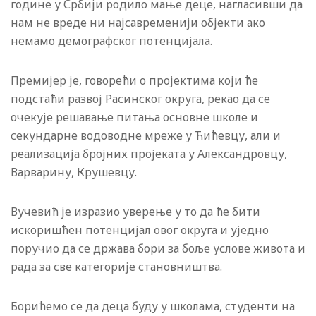
године у Србији родило мање деце, нагласивши да
нам не вреде ни најсавременији објекти ако
немамо демографског потенцијала.
Премијер је, говорећи о пројектима који ће
подстаћи развој Расинског округа, рекао да се
очекује решавање питања основне школе и
секундарне водоводне мреже у Ћићевцу, али и
реализација бројних пројеката у Александровцу,
Варварину, Крушевцу.
Вучевић је изразио уверење у то да ће бити
искоришћен потенцијал овог округа и уједно
поручио да се држава бори за боље услове живота и
рада за све категорије становништва.
Борићемо се да деца буду у школама, студенти на