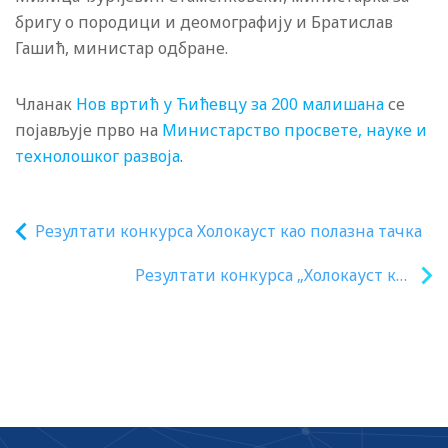
бригу о породици и деомографију и Братислав
Гашић, министар одбране.
Чланак
Нов вртић у Ћићевцу за 200 малишана
се
појављује прво на
Министарство просвете, науке и
технолошког развоја
.
Резултати конкурса Холокауст као полазна тачка
Резултати конкурса „Холокауст као
полазна тачка“