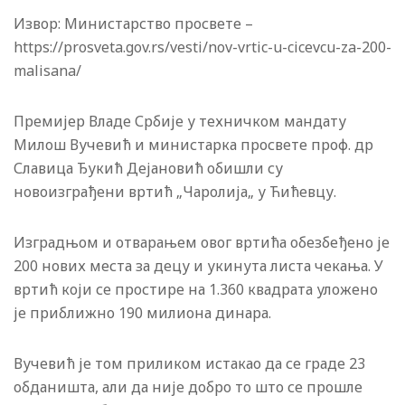
Извор: Министарство просвете –
https://prosveta.gov.rs/vesti/nov-vrtic-u-cicevcu-za-200-
malisana/
Премијер Владе Србије у техничком мандату
Милош Вучевић и министарка просвете проф. др
Славица Ђукић Дејановић обишли су
новоизграђени вртић „Чаролија„ у Ћићевцу.
Изградњом и отварањем овог вртића обезбеђено је
200 нових места за децу и укинута листа чекања. У
вртић који се простире на 1.360 квадрата уложено
је приближно 190 милиона динара.
Вучевић је том приликом истакао да се граде 23
обданишта, али да није добро то што се прошле