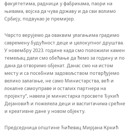
факултетима, радници у фабрикама, паори на
њивама, војска да чува државу и да сви волимо
Србију, подвукао је премијер.
Чврсто верујемо да оваквим улагањима градимо
савремену будућност деце и целокупног друштва.
У новембру 2023. године када смо положили камен
темељац дали смо обећање да ћемо за годину и по
дана да отворимо објекат. Данас смо на истом
месту и са посебним задовољством потврђујемо
велико залагање, не само Министарства, већ и
локалне самоуправе и осталих партнера на
пројекту“, навела је министарка просвете Ђукић
Дејановић и пожелела деци и васпитачима срећне
и креативне дане у новом објекту.
Председница oпштине Ћићевац Мирјана Кркић