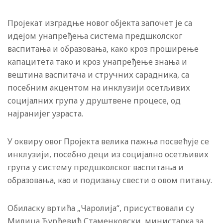
Пројекат изградње новог објекта започет је са
идејом унапређења система предшколског
васпитања и образовања, како кроз проширење
капацитета тако и кроз унапређење знања и
вештина васпитача и стручних сарадника, са
посебним акцентом на инклузији осетљивих
социјалних група у друштвене процесе, од
најранијег узраста.
У оквиру овог Пројекта велика пажња посвећује се
инклузији, посебно деци из социјално осетљивих
група у систему предшколског васпитања и
образовања, као и подизању свести о овом питању.
Обиласку вртића „Чаролија“, присуствовали су
Милица Ђурђевић Стаменковски, министарка за