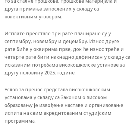
то за сталне трошкове, трошкове материјала и
друга примања запослених у складу са
колективним уговором.
Исплате преостале три рате планиране су у
септембру, новембру и децембру. Износ друге
рате биће у оквирима прве, док ће износ треће и
четврте рате бити накнадно дефинисан у складу са
исказаним потребама високошколске установе за
другу половину 2025. године.
Услов за пренос средстава високошколским
установама у складу са Законом о високом
образовању је извођење наставе и организовање
испита на свим акредитованим студијским
програмима.