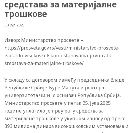
средстава за материјалне
трошкове
30. јул 2025.
Извор: Министарство просвете –
https://prosveta.gov.rs/vesti/ministarstvo-prosvete-
isplatilo-visokoskolskim-ustanovama-prvu-ratu-
sredstava-za-materijalne-troskove/
У складу са договором између председника Владе
Републике Србије Ђуре Мацута и ректора
универзитета чији је оснивач Република Србија,
Министарство просвете у петак 25. јула 2025.
године уплатило је прву рату средства за
материјалне трошкове у укупном износу од преко
393 милиона динара високошколским установама и