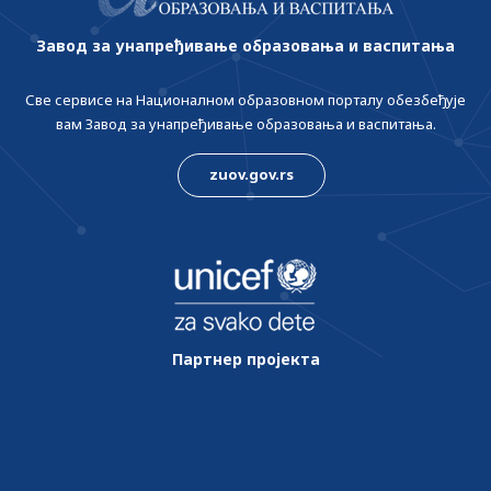
Завод за унапређивање образовања и васпитања
Све сервисе на Националном образовном порталу обезбеђује
вам Завод за унапређивање образовања и васпитања.
zuov.gov.rs
Партнер пројекта