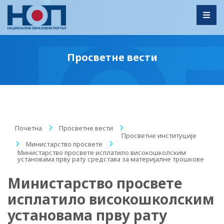
Toggl
Просветне вести
Почетна
/
Просветне вести
/
Просветне институције
/
Министарство просвете
/
Министарство просвете исплатило високошколским
установама прву рату средстава за материјалне трошкове
Министарство просвете
исплатило високошколским
установама прву рату