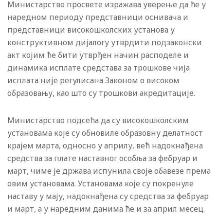
Министарство просвете изражава уверење да ће у
наредном периоду представници оснивача и
представници високошколских установа у
конструктивном дијалогу утврдити подзаконски
акт којим ће бити утврђен начин расподеле и
динамика исплате средстава за трошкове чија
исплата није регулисана Законом о високом
образовању, као што су трошкови акредитације.
Министарство подсећа да су високошколским
установама које су обновиле образовну делатност
крајем марта, односно у априлу, већ надокнађена
средства за плате наставног особља за фебруар и
март, чиме је држава испунила своје обавезе према
овим установама. Установама које су покренуле
наставу у мају, надокнађена су средства за фебруар
и март, а у наредним данима ће и за април месец.