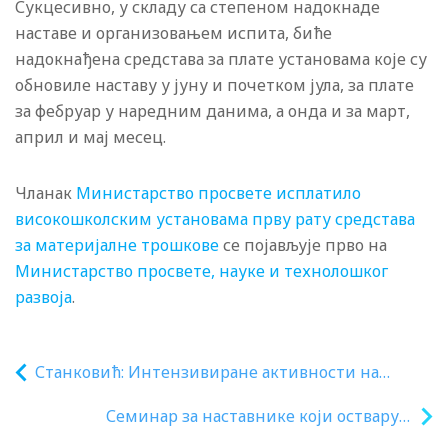
Сукцесивно, у складу са степеном надокнаде
наставе и организовањем испита, биће
надокнађена средстава за плате установама које су
обновиле наставу у јуну и почетком јула, за плате
за фебруар у наредним данима, а онда и за март,
април и мај месец.
Чланак
Министарство просвете исплатило
високошколским установама прву рату средстава
за материјалне трошкове
се појављује прво на
Министарство просвете, науке и технолошког
развоја
.
Станковић: Интензивиране активности на
реализацији великих инфраструктурних
Семинар за наставнике који остварују
пројеката у области студентског становања и
образовно-васпитни рад на српском
стандарда