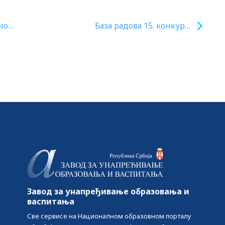
но
База радова 15. конкурса
„Сазнали на семинару –
применили у пракси“ 2025.
Завод за унапређивање образовања и
васпитања
Све сервисе на Националном образовном порталу