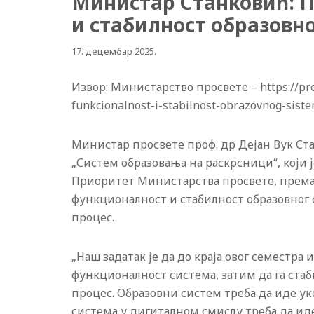
Министар Станковић: 
и стабилност образовн
17. децембар 2025.
Извор: Министарство просвете – https://prosv
funkcionalnost-i-stabilnost-obrazovnog-sist
Министар просвете проф. др Дејан Вук Ста
„Систем образовања на раскрсници“, који 
Приоритет Министарства просвете, према
функционалност и стабилност образовног 
процес.
„Наш задатак је да до краја овог семестр
функционалност система, затим да га ста
процес. Образовни систем треба да иде ук
система у дигиталном смислу треба да иде 