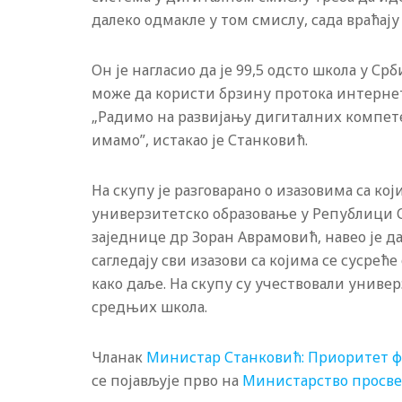
далеко одмакле у том смислу, сада враћају 
Он је нагласио да је 99,5 одсто школа у С
може да користи брзину протока интернет
„Радимо на развијању дигиталних компете
имамо”, истакао је Станковић.
На скупу је разговарано о изазовима са ко
универзитетско образовање у Републици 
заједнице др Зоран Аврамовић, навео је да
сагледају сви изазови са којима се сусрећ
како даље. На скупу су учествовали унив
средњих школа.
Чланак
Министар Станковић: Приоритет ф
се појављује прво на
Министарство просвет