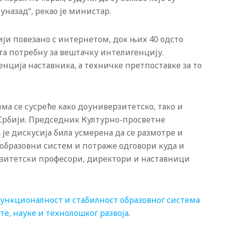
уназад“, рекао је министар.
рбији повезано с интернетом, док њих 40 одсто
а потребну за вештачку интелигенцију.
нција наставника, а техничке претпоставке за то
јима се сусреће како доуниверзитетско, тако и
Србији. Председник Културно-просветне
 је дискусија била усмерена да се размотре и
е образовни систем и потраже одговори куда и
ерзитетски професори, директори и наставници
ункционалност и стабилност образовног система
е, науке и технолошког развоја
.