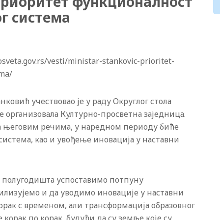
Приоритет функционалност
ог система
eta.gov.rs/vesti/ministar-stankovic-prioritet-
ema/
нковић учествовао је у раду Округлог стола
је организовала Културно-просветна заједница.
 његовим речима, у наредном периоду биће
система, као и увођење иновација у наставни
а и полугодишта успоставимо потпуну
билизујемо и да уводимо иновације у наставни
орак с временом, али трансформација образовног
корак по корак, будући да су земље које су