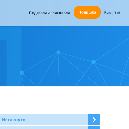
|
Подршка
Педагози и психолози
Ћир
Lat
Истакнуто