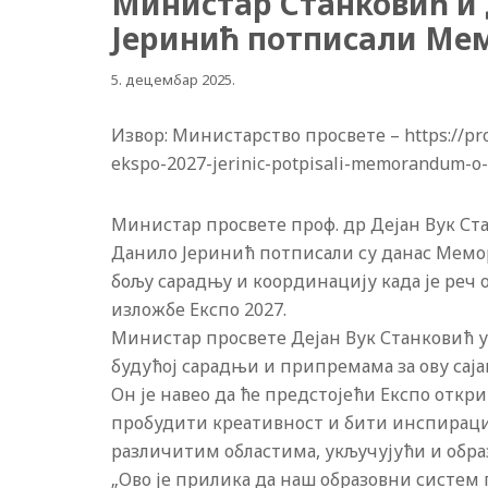
Министар Станковић и 
Јеринић потписали Ме
5. децембар 2025.
Извор: Министарство просвете – https://prosv
ekspo-2027-jerinic-potpisali-memorandum-o
Министар просвете проф. др Дејан Вук Ст
Данило Јеринић потписали су данас Мемор
бољу сарадњу и координацију када је реч 
изложбе Експо 2027.
Министар просвете Дејан Вук Станковић ук
будућој сарадњи и припремама за ову сај
Он је навео да ће предстојећи Eкспо откр
пробудити креативност и бити инспирациј
различитим областима, укључујући и обра
„Ово је прилика да наш образовни систем п