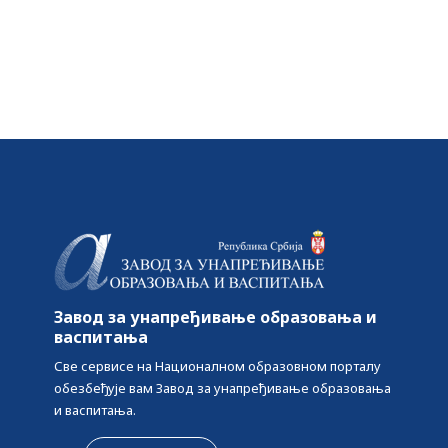
ма
средстава студентима за
трошкове плаћене
школарине, студентска
картица услов за исплату
средстава
Завод за унапређивање образовања и
васпитања
Све сервисе на Националном образовном порталу
обезбеђује вам Завод за унапређивање образовања
и васпитања.