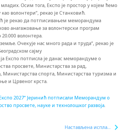
младих. Осим тога, Експо је простор у којем ћемо
ао волонтери“, рекао је Станковић.
ћ је рекао да потписивањем меморандума
ово анагажовање за волонтерски програм
 20.000 волонтера.
земље. Очекује нас много рада и труда“, рекао је
Београдском сајму
а Експо потписла је данас меморандуме о
тва просвете, Министарства за рад,
, Министарства спорта, Министарства туризма и
ње и Црвеног крста.
Експо 2027“ Јеринић потписали Меморандум о
ство просвете, науке и технолошког развоја
.
Настављена исплата