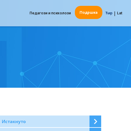
|
Подршка
Педагози и психолози
Ћир
Lat
Истакнуто