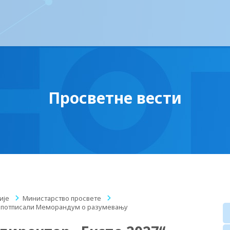
Просветне вести
ије
/
Министарство просвете
/
ић потписали Меморандум о разумевању