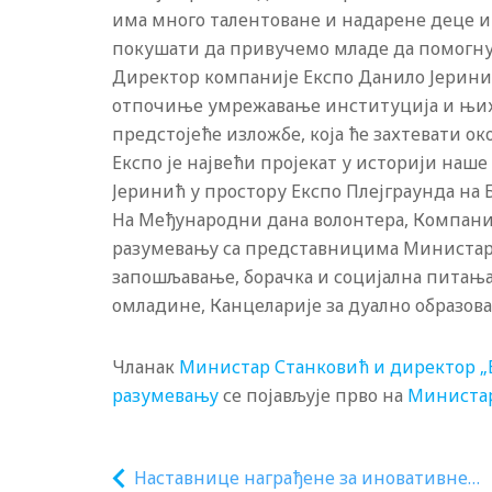
има много талентоване и надарене деце и 
покушати да привучемо младе да помогну к
Директор компаније Експо Данило Јерини
отпочиње умрежавање институција и њих
предстојеће изложбе, која ће захтевати око
Експо је највећи пројекат у историји наше 
Јеринић у простору Експо Плејграунда на 
На Међународни дана волонтера, Компаниј
разумевању са представницима Министарс
запошљавање, борачка и социјална питања
омладине, Канцеларије за дуално образова
Чланак
Министар Станковић и директор „
разумевању
се појављује прво на
Министар
Наставнице награђене за иновативне