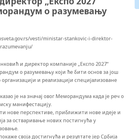
директор „Експо 2027“
морандум о разумевању
eta.gov.rs/vesti/ministar-stankovic-i-direktor-
-razumevanju/
анковић и директор компаније „Експо 2027“
андум о разумевању који ће бити основ за још
о организацији и реализацији специјализоване
азао је на значај овог Меморандума када је реч о
амску манифестацију.
ити нове перспективе, приближити нове идеје и
а за остваривање нових постигнућа у
зовање.
окаже своја достигнућа и резултате јер Србија