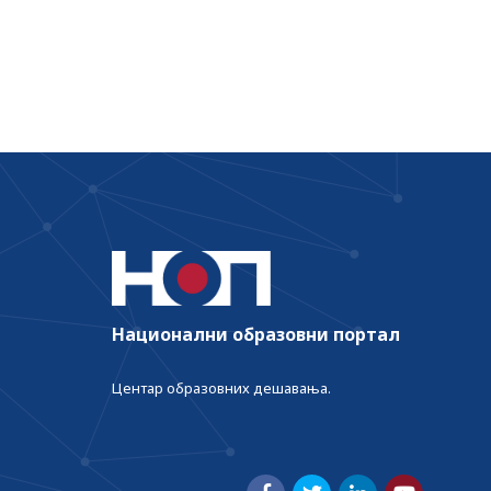
часове о демократији и људским прави
Национални образовни портал
Центар образовних дешавања.