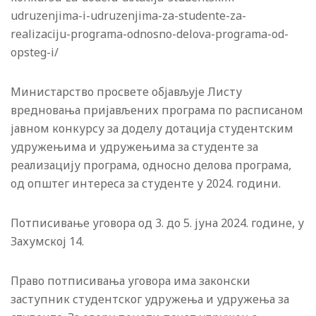
udruzenjima-i-udruzenjima-za-studente-za-
realizaciju-programa-odnosno-delova-programa-od-
opsteg-i/
Министарство просвете објављује Листу
вредновања пријављених програма по расписаном
јавном конкурсу за доделу дотација студентским
удружењима и удружењима за студенте за
реализацију програма, односно делова програма,
од општег интереса за студенте у 2024. години.
Потписивање уговора од 3. до 5. јуна 2024. године, у
Захумској 14.
Право потписивања уговора има законски
заступник студентског удружења и удружења за