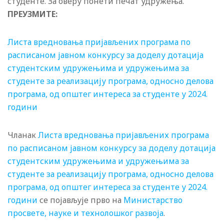
студенте. За оверу понети печат удружења.
ПРЕУЗМИТЕ:
Листа вредновања пријављених програма по
расписаном јавном конкурсу за доделу дотација
студентским удружењима и удружењима за
студенте за реализацију програма, односно делова
програма, од општег интереса за студенте у 2024.
години
Чланак
Листа вредновања пријављених програма
по расписаном јавном конкурсу за доделу дотација
студентским удружењима и удружењима за
студенте за реализацију програма, односно делова
програма, од општег интереса за студенте у 2024.
години
се појављује прво на
Министарство
просвете, науке и технолошког развоја
.