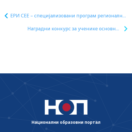
ЕРИ СЕЕ – специјализовани програм регионалне
обуке
Наградни конкурс за ученике основних
школа од 5. до 8. разреда ”Подржи Орлове
на Европском првенству!“
Национални образовни портал