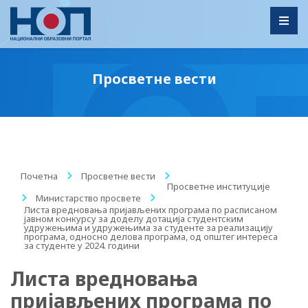
Toggl
Просветне вести
Почетна
/
Просветне вести
/
Просветне институције
/
Министарство просвете
/
Листа вредновања пријављених програма по расписаном
јавном конкурсу за доделу дотација студентским
удружењима и удружењима за студенте за реализацију
програма, односно делова програма, од општег интереса
за студенте у 2024. години
Листа вредновања
пријављених програма по