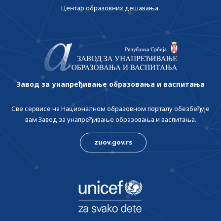
Центар образовних дешавања.
Завод за унапређивање образовања и васпитања
Све сервисе на Националном образовном порталу обезбеђује
вам Завод за унапређивање образовања и васпитања.
zuov.gov.rs