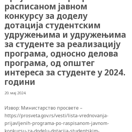
расписаном јавном
конкурсу за доделу
дотација студентским
удружењима и удружењима
за студенте за реализацију
програма, односно делова
програма, од општег
интереса за студенте у 2024.
години
20. мај 2024.
Извор: Министарство просвете –
https://prosveta.gov.rs/vesti/lista-vrednovanja-
prijavljenih-programa-po-raspisanom-javnom-
konkursu-za-dodelu-dotacija-studentskim-