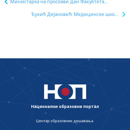
Министарка на прослави Дан Факултета
организационих наука
Ђукић Дејановић: Медицинске школе
међу најпопуларнијим
Национални образовни портал
Центар образовних дешавања.