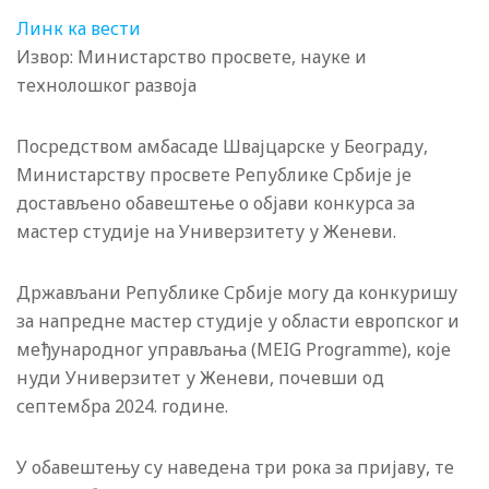
Линк ка вести
Извор: Министарство просвете, науке и
технолошког развоја
Посредством амбасаде Швајцарске у Београду,
Министарству просвете Републике Србије је
достављено обавештење о објави конкурса за
мастер студије на Универзитету у Женеви.
Држављани Републике Србије могу да конкуришу
за напредне мастер студије у области европског и
међународног управљања (MEIG Programme), које
нуди Универзитет у Женеви, почевши од
септембра 2024. године.
У обавештењу су наведена три рока за пријаву, те