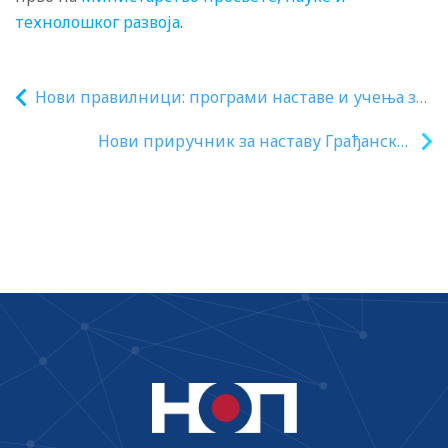
технолошког развоја
.
Нови правилници: програми наставе и учења за
1. и 5. разред ОШ; програм наставе и учења за 1.
Нови приручник за наставу Грађанског
разред гимназије; измене планова наставе за
васпитања у стручним школама
ОШ; измене и допуне средње стручно