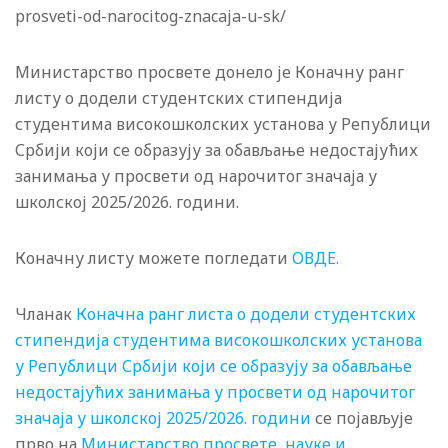
prosveti-od-narocitog-znacaja-u-sk/
Министарство просвете донело је Коначну
ранг
листу о додели студентских стипендија
студентима високошколских установа у Републици
Србији који се образују за обављање недостајућих
занимања у просвети од нарочитог значаја у
школској 2025/2026. години.
Коначну листу можете погледати
ОВДЕ.
Чланак
Коначна ранг листа о додели студентских
стипендија студентима високошколских установа
у Републици Србији који се образују за обављање
недостајућих занимања у просвети од нарочитог
значаја у школској 2025/2026. години
се појављује
прво на
Министарство просвете, науке и