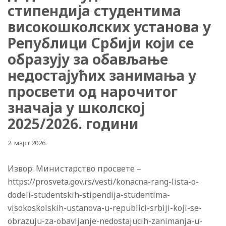
стипендија студентима
високошколских установа у
Републици Србији који се
образују за обављање
недостајућих занимања у
просвети од нарочитог
значаја у школској
2025/2026. години
2. март 2026.
Извор: Министарство просвете –
https://prosveta.gov.rs/vesti/konacna-rang-lista-o-
dodeli-studentskih-stipendija-studentima-
visokoskolskih-ustanova-u-republici-srbiji-koji-se-
obrazuju-za-obavljanje-nedostajucih-zanimanja-u-