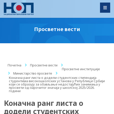
Toggl
Просветне вести
Почетна
/
Просветне вести
/
Просветне институције
/
Министарство просвете
/
Коначна ранг листа о додели студентских стипендија
студентима високошколских установа у Републици Србији
који се образују за обављање недостајућих занимања у
просвети од нарочитог значаја у школској 2025/2026.
години
Коначна ранг листа о
додели студентских