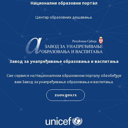
Национални образовни портал
Центар образовних дешавања.
Завод за унапређивање образовања и васпитања
Све сервисе на Националном образовном порталу обезбеђује
вам Завод за унапређивање образовања и васпитања.
zuov.gov.rs