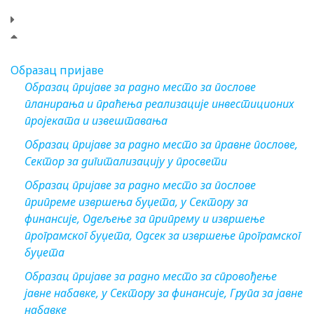
Образац пријаве
Образац пријаве за радно место за послове
планирања и праћења реализације инвестиционих
пројеката и извештавања
Образац пријаве за радно место за правне послове,
Сектор за дигитализацију у просвети
Образац пријаве за радно место за послове
припреме извршења буџета, у Сектору за
финансије, Одељење за припрему и извршење
програмског буџета, Одсек за извршење програмског
буџета
Образац пријаве за радно место за спровођење
јавне набавке, у Сектору за финансије, Група за јавне
набавке