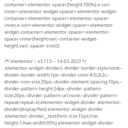
container>.elementor-spacer{height:100%}.e-con-
inner>.elementor-widget-spacer>.elementor-widget-
container>.elementor-spacer>.elementor-spacer-
inner,.e-con>.elementor-widget-spacer>.elementor-
widget-container>.elementor-spacer>.elementor-
spacer-inner{height:var(–container-widget-
height,var(–spacer-size))}
/*! elementor – v3.11.5 – 14-03-2023 */
.elementor-widget-divider{–divider-border-style:none;–
divider-border-width:1px;–divider-color:#2c2c2c;–
divider-icon-size:20px;–divider-element-spacing:10px;–
divider-pattern-height:24px;–divider-pattern-
size:20px;–divider-pattern-url:none;–divider-pattern-
repeat:repeat-x}.elementor-widget-divider .elementor-
divider{display:flex}.elementor-widget-divider
.elementor-divider__text{font-size:15px;line-
height:1;max-width:95%}.elementor-widget-divider