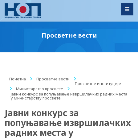
Toggl
Просветне вести
Почетна
/
Просветне вести
/
Просветне институције
/
Министарство просвете
/
Јавни конкурс за попуњавање извршилачких радних места
у Министарству просвете
Јавни конкурс за
попуњавање извршилачких
радних места у