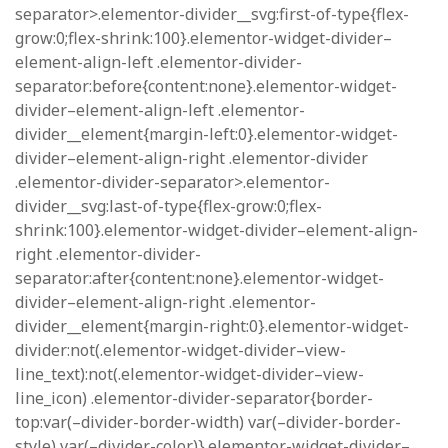
separator>.elementor-divider__svg:first-of-type{flex-
grow:0;flex-shrink:100}.elementor-widget-divider–
element-align-left .elementor-divider-
separator:before{content:none}.elementor-widget-
divider–element-align-left .elementor-
divider__element{margin-left:0}.elementor-widget-
divider–element-align-right .elementor-divider
.elementor-divider-separator>.elementor-
divider__svg:last-of-type{flex-grow:0;flex-
shrink:100}.elementor-widget-divider–element-align-
right .elementor-divider-
separator:after{content:none}.elementor-widget-
divider–element-align-right .elementor-
divider__element{margin-right:0}.elementor-widget-
divider:not(.elementor-widget-divider–view-
line_text):not(.elementor-widget-divider–view-
line_icon) .elementor-divider-separator{border-
top:var(–divider-border-width) var(–divider-border-
style) var(–divider-color)}.elementor-widget-divider–