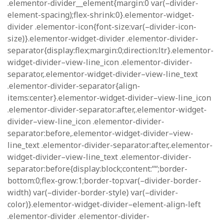
.elementor-divider__element{margin:0 var(–divider-
element-spacing);flex-shrink:0}.elementor-widget-
divider .elementor-icon{font-size:var(–divider-icon-
size)}.elementor-widget-divider .elementor-divider-
separator{display:flex;margin:0;direction:ltr}.elementor-
widget-divider–view-line_icon .elementor-divider-
separator,.elementor-widget-divider–view-line_text
.elementor-divider-separator{align-
items:center}.elementor-widget-divider–view-line_icon
.elementor-divider-separator:after,.elementor-widget-
divider–view-line_icon .elementor-divider-
separator:before,.elementor-widget-divider–view-
line_text .elementor-divider-separator:after,.elementor-
widget-divider–view-line_text .elementor-divider-
separator:before{display:block;content:““;border-
bottom:0;flex-grow:1;border-top:var(–divider-border-
width) var(–divider-border-style) var(–divider-
color)}.elementor-widget-divider–element-align-left
.elementor-divider .elementor-divider-