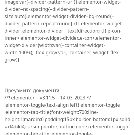
image:var(–divider-pattern-url)}.elementor-widget-
divider–no-spacing{–divider-pattern-
size:auto}.elementor-widget-divider–bg-round{–
divider-pattern-repeat:round}.rtl .elementor-widget-
divider .elementor-divider__text{direction:rtl}.e-con-
inner>.elementor-widget-divider,.e-con>.elementor-
widget-divider{width:var(–container-widget-
width,100%);–flex-grow:var(–container-widget-flex-
grow)}
Преузмите документа
/*! elementor – v3.11.5 – 14-03-2023 */
.elementor-toggle{text-align:left}.elementor-toggle
.elementor-tab-title{font-weight:700;line-
height:1;margin:0;padding:15px;border-bottom:1px solid
#d4d4d4;cursor:pointer;outline:none}.elementor-toggle
.elementor-tab-title .elementor-toggle-