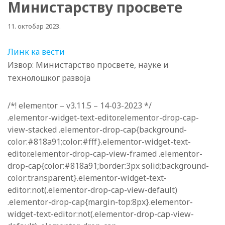
Министарству просвете
11. октобар 2023.
Линк ка вести
Извор: Министарство просвете, науке и
технолошког развоја
/*! elementor – v3.11.5 – 14-03-2023 */
.elementor-widget-text-editor.elementor-drop-cap-
view-stacked .elementor-drop-cap{background-
color:#818a91;color:#fff}.elementor-widget-text-
editor.elementor-drop-cap-view-framed .elementor-
drop-cap{color:#818a91;border:3px solid;background-
color:transparent}.elementor-widget-text-
editor:not(.elementor-drop-cap-view-default)
.elementor-drop-cap{margin-top:8px}.elementor-
widget-text-editor:not(.elementor-drop-cap-view-