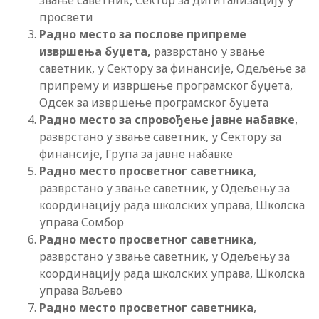
звање саветник, Сектор за дигитализацију у
просвети
Радно место за послове припреме
извршења буџета,
разврстано у звање
саветник, у Сектору за финансије, Одељење за
припрему и извршење програмског буџета,
Одсек за извршење програмског буџета
Радно место за спровођење јавне набавке
,
разврстано у звање саветник, у Сектору за
финансије, Група за јавне набавке
Радно место
просветног саветника
,
разврстано у звање саветник, у Одељењу за
координацију рада школских управа, Школска
управа Сомбор
Радно место просветног саветника
,
разврстано у звање саветник, у Одељењу за
координацију рада школских управа, Школска
управа Ваљево
Радно место просветног саветника
,