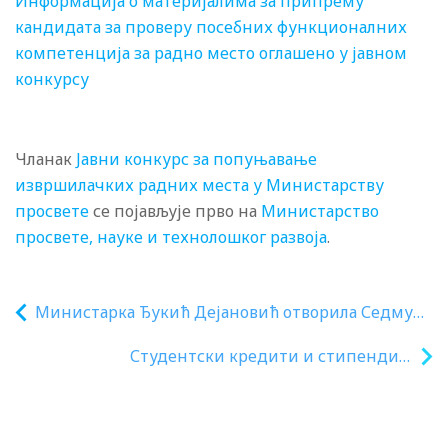
Информација о материјалима за припрему
кандидата за проверу посебних функционалних
компетенција за радно место оглашено у јавном
конкурсу
Чланак
Јавни конкурс за попуњавање
извршилачких радних места у Министарству
просвете
се појављује прво на
Министарство
просвете, науке и технолошког развоја
.
Министарка Ђукић Дејановић отворила Седму
конференцију за директоре образовно –
Студентски кредити и стипендије
васпитних установа
Министарства убудуће преко Поштанске
штедионице, због преноса пословања
отплата рата за студентске кредите