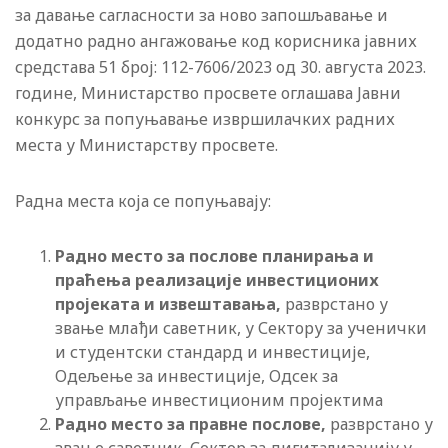
за давање сагласности за ново запошљавање и
додатно радно ангажовање код корисника јавних
средстава 51 број: 112-7606/2023 од 30. августа 2023.
године, Министарство просвете оглашава Јавни
конкурс за попуњавање извршилачких радних
места у Министарству просвете.
Радна места која се попуњавају:
Радно место за
послове планирања и
праћења реализације инвестиционих
пројеката и извештавања,
разврстано у
звање млађи саветник, у Сектору за ученички
и студентски стандард и инвестиције,
Одељење за инвестиције, Одсек за
управљање инвестиционим пројектима
Радно место за правне послове,
разврстано у