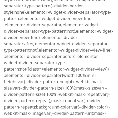
separator-type-pattern{–divider-border-
style:none}.elementor-widget-divider–separator-type-
pattern.elementor-widget-divider–view-line
.elementor-divider-separator,.elementor-widget-
divider–separator-type-pattern:not(.elementor-widget-
divider–view-line) .elementor-divider-
separator:after,.elementor-widget-divider–separator-
type-pattern:not(.elementor-widget-divider–view-line)
.elementor-divider-separator:before,.elementor-
widget-divider–separator-type-
pattern:not([class*=elementor-widget-divider–view])
.elementor-divider-separator{width:100%;min-
height:var(–divider-pattern-height);-webkit-mask-
size:var(–divider-pattern-size) 100%;mask-size:var(–
divider-pattern-size) 100%;-webkit-mask-repeat:var(–
divider-pattern-repeat);mask-repeat:var(–divider-
pattern-repeat);background-color:var(–divider-color);-
webkit-mask-image:var(–divider-pattern-url);mask-