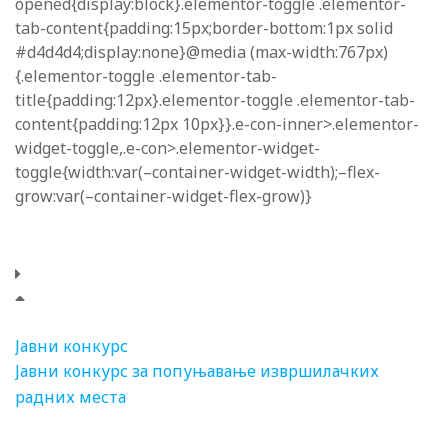
opened{display:block}.elementor-toggle .elementor-
tab-content{padding:15px;border-bottom:1px solid
#d4d4d4;display:none}@media (max-width:767px)
{.elementor-toggle .elementor-tab-
title{padding:12px}.elementor-toggle .elementor-tab-
content{padding:12px 10px}}.e-con-inner>.elementor-
widget-toggle,.e-con>.elementor-widget-
toggle{width:var(–container-widget-width);–flex-
grow:var(–container-widget-flex-grow)}
Јавни конкурс
Јавни конкурс за попуњавање извршилачких
радних места