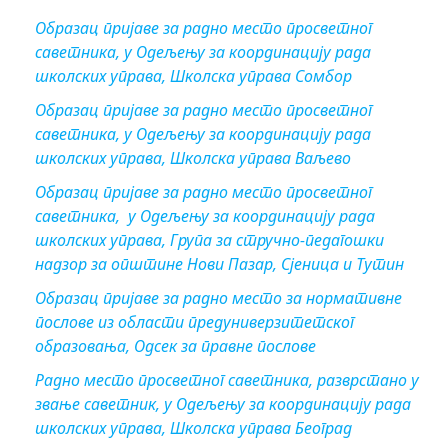
Образац пријаве за радно место просветног
саветника, у Одељењу за координацију рада
школских управа, Школска управа Сомбор
Образац пријаве за радно место просветног
саветника, у Одељењу за координацију рада
школских управа, Школска управа Ваљево
Образац пријаве за радно место просветног
саветника, у Одељењу за координацију рада
школских управа, Група за стручно-педагошки
надзор за општине Нови Пазар, Сјеница и Тутин
Образац пријаве за радно место за нормативне
послове из области предуниверзитетског
образовања, Одсек за правне послове
Радно место просветног саветника, разврстано у
звање саветник, у Одељењу за координацију рада
школских управа, Школска управа Београд