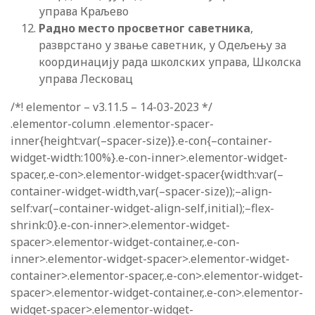
управа Краљево
Радно место просветног саветника
,
разврстано у звање саветник, у Одељењу за
координацију рада школских управа, Школска
управа Лесковац
/*! elementor – v3.11.5 – 14-03-2023 */
.elementor-column .elementor-spacer-
inner{height:var(–spacer-size)}.e-con{–container-
widget-width:100%}.e-con-inner>.elementor-widget-
spacer,.e-con>.elementor-widget-spacer{width:var(–
container-widget-width,var(–spacer-size));–align-
self:var(–container-widget-align-self,initial);–flex-
shrink:0}.e-con-inner>.elementor-widget-
spacer>.elementor-widget-container,.e-con-
inner>.elementor-widget-spacer>.elementor-widget-
container>.elementor-spacer,.e-con>.elementor-widget-
spacer>.elementor-widget-container,.e-con>.elementor-
widget-spacer>.elementor-widget-