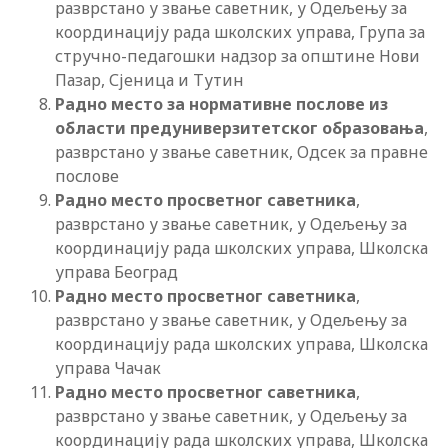
разврстано у звање саветник, у Одељењу за
координацију рада школских управа, Група за
стручно-педагошки надзор за општине Нови
Пазар, Сјеница и Тутин
Радно место за нормативне послове из
области предуниверзитетског образовања
,
разврстано у звање саветник, Одсек за правне
послове
Радно место просветног саветника
,
разврстано у звање саветник, у Одељењу за
координацију рада школских управа, Школска
управа Београд
Радно место просветног саветника
,
разврстано у звање саветник, у Одељењу за
координацију рада школских управа, Школска
управа Чачак
Радно место просветног саветника
,
разврстано у звање саветник, у Одељењу за
координацију рада школских управа, Школска