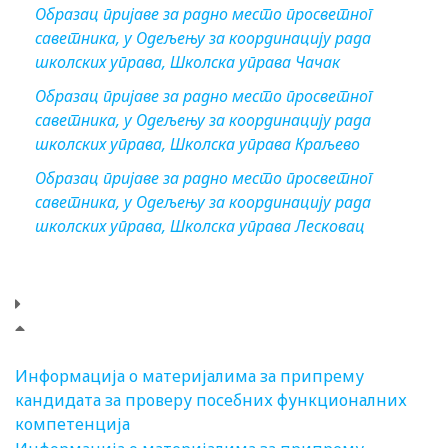
Образац пријаве за радно место просветног
саветника, у Одељењу за координацију рада
школских управа, Школска управа Чачак
Образац пријаве за радно место просветног
саветника, у Одељењу за координацију рада
школских управа, Школска управа Краљево
Образац пријаве за радно место просветног
саветника, у Одељењу за координацију рада
школских управа, Школска управа Лесковац
Информација о материјалима за припрему
кандидата за проверу посебних функционалних
компетенција