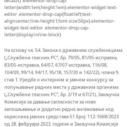
default) .elementor-drop-cap-
letter{width:1em;height:1em}.elementor-widget-text-
editor .elementor-drop-cap{float:left;text-
align:center;line-height:1;font-size:50px}.elementor-
widget-text-editor .elementor-drop-cap-
letter{display:inline-block}
На основу чл. 54. Закона о државним службеницима
(„Службени гласник РС”, бр. 79/05, 81/05-исправка,
83/05-исправка, 64/07, 67/07-исправка, 116/08,
104/09, 99/14, 94/17, 95/18, 157/20 и 142/22), члана 9.
став 1. Уредбе о интерном и јавном конкурсу за
попуњавање радних места у државним органима
(„Службени гласник РС”, бр. 2/19 и 67/21), Закључка
Комисије за давање сагласности за ново
запошљавање и додатно радно ангажовање код
корисника јавних средстава 51 број: 112-1668/2023
од 28. фебруара 2023. године и Закључка Комисије