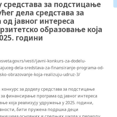
у средстава за подстицање
ћег дела средстава за
од јавног интереса
рзитетско образовање која
025. години
veta.gov.rs/vesti/javni-konkurs-za-dodelu-
tajuceg-dela-sredstava-za-finansiranje-programa-od-
tsko-obrazovanje-koja-realizuju-udruz-3/
 конкурс за доделу средстава за подстицање
а за финансирање програма од јавног интереса
ње која реализују удружења у 2025. години,
тивности, бити пружена подршка деци
авницима основних и средњих школа у периоду