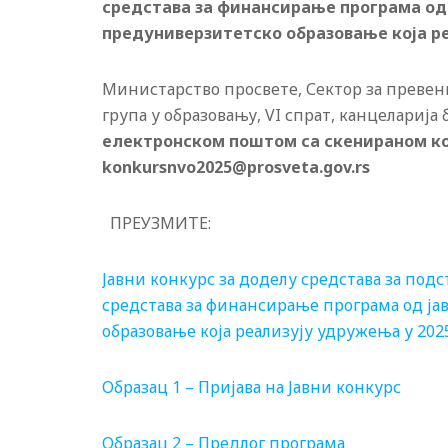
средстава за финансирање програма од 
предуниверзитетско образовање која ре
Министарство просвете, Сектор за превен
група у образовању, VI спрат, канцеларија
електронском поштом са скенираном ко
konkursnvo2025@prosveta.gov.rs
ПРЕУЗМИТЕ:
Јавни конкурс за доделу средстава за под
средстава за финансирање програма од ја
образовање која реализују удружења у 202
Образац 1 – Пријава на Јавни конкурс
Образац 2 – Предлог програма