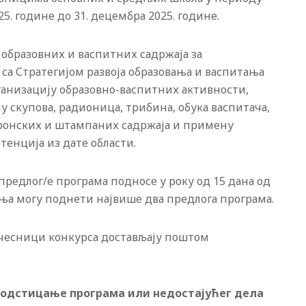
25. године до 31. децембра 2025. године.
ј образовних и васпитних садржаја за
са Стратегијом развоја образовања и васпитања
рганизацију образовно-васпитних активности,
у скупова, радионица, трибина, обука васпитача,
тронских и штампаних садржаја и примену
тенција из дате области.
редлог/е програма подносе у року од 15 дана од
ења могу поднети највише два предлога програма.
учесници конкурса достављају поштом
 подстицање програма или недостајућег дела