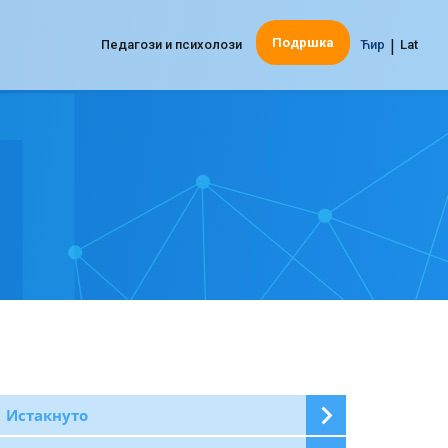
|
Подршка
Педагози и психолози
Ћир
Lat
Истакнуто