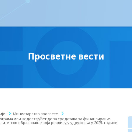
Просветне вести
ије
/
Министарство просвете
/
рограма или недостајућег дела средстава за финансирање
рзитетско образовање која реализују удружења у 2025. години