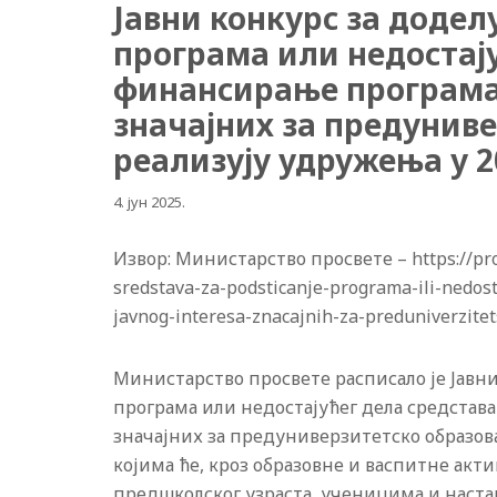
Јавни конкурс за додел
програма или недостају
финансирање програма 
значајних за предуниве
реализују удружења у 2
4. јун 2025.
Извор: Министарство просвете – https://pros
sredstava-za-podsticanje-programa-ili-nedos
javnog-interesa-znacajnih-za-preduniverzite
Министарство просвете расписало је Jавни
програма или недостајућег дела средстав
значајних за предуниверзитетско образова
којима ће, кроз образовне и васпитне ак
предшколског узраста, ученицима и наст