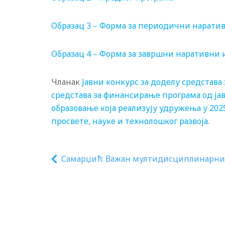
Образац 3 – Форма за периодични нарати
Образац 4 – Форма за завршни наративни 
Чланак
Јавни конкурс за доделу средстава
средстава за финансирање програма од ја
образовање која реализују удружења у 202
просвете, науке и технолошког развоја
.
Самарџић: Важан мултидисциплинарни
приступ у лечењу кардиоваскуларних
болести