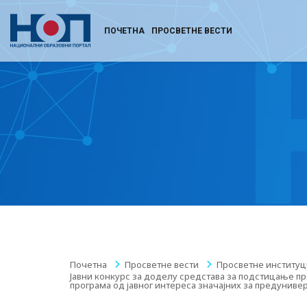
ПОЧЕТНА
ПРОСВЕТНЕ ВЕСТИ
Почетна
/
Просветне вести
/
Просветне институц
Јавни конкурс за доделу средстава за подстицање п
програма од јавног интереса значајних за предуниве