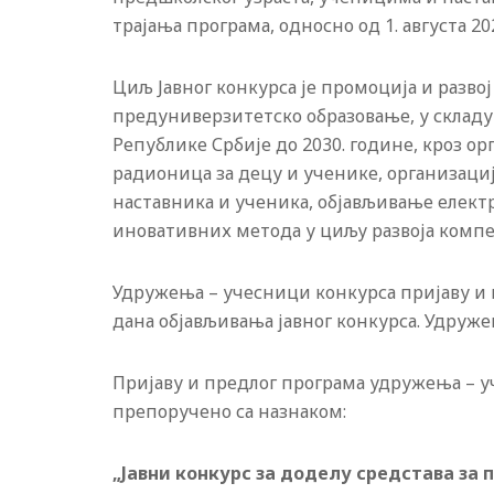
трајања програма, односно од 1. августа 20
Циљ Јавног конкурса је промоција и разво
предуниверзитетско образовање, у складу 
Републике Србије до 2030. године, кроз о
радионица за децу и ученике, организациј
наставника и ученика, објављивање елек
иновативних метода у циљу развоја компе
Удружења – учесници конкурса пријаву и п
дана објављивања јавног конкурса. Удруж
Пријаву и предлог програма удружења – 
препоручено са назнаком:
„Јавни конкурс за доделу средстава за