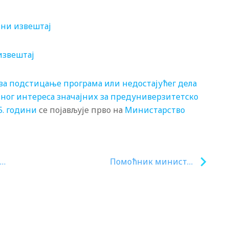
вни извештај
извештај
 за подстицање програма или недостајућег дела
вног интереса значајних за предуниверзитетско
5. години
се појављује прво на
Министарство
Помоћник министра
просвете у радној посети
општини Бачка Топола