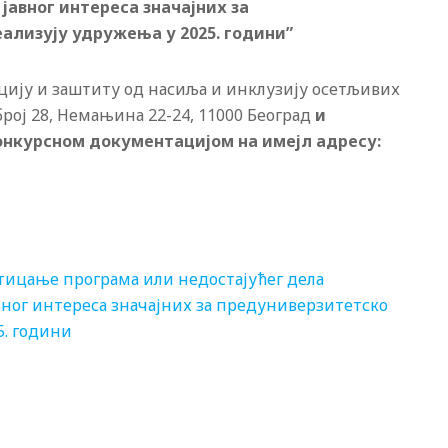
јавног интереса значајних за
ализују удружења у 2025. години”
цију и заштиту од насиља и инклузију осетљивих
 број 28, Немањина 22-24, 11000 Београд
и
нкурсном документацијом на имејл адресу:
стицање програма или недостајућег дела
вног интереса значајних за предуниверзитетско
5. години