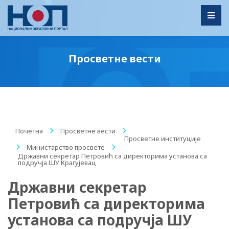
Toggl
Просветне вести
Почетна
/
Просветне вести
/
Просветне институције
/
Министарство просвете
/
Државни секретар Петровић са директорима установа са
подручја ШУ Крагујевац
Државни секретар
Петровић са директорима
установа са подручја ШУ