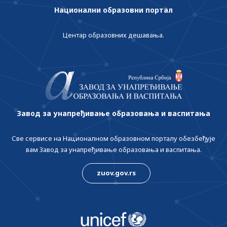
Национални образовни портал
Центар образовних дешавања.
Завод за унапређивање образовања и васпитања
Све сервисе на Националном образовном порталу обезбеђује
вам Завод за унапређивање образовања и васпитања.
zuov.gov.rs