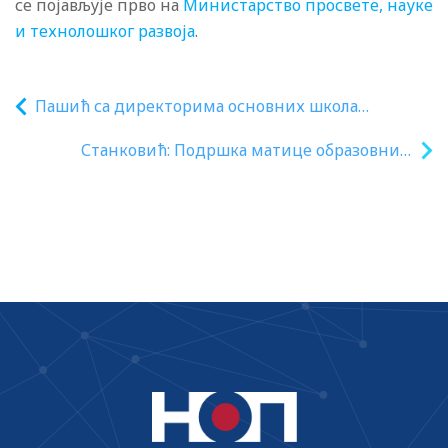
се појављује прво на
Министарство просвете, науке
и технолошког развоја
.
Пашић са директорима основних школа
Браничевског округа
Станковић: Подршка матице образовним
институцијама Срба у Мађарској