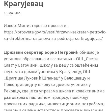
Крагујевац
16. мај 2025.
Извор: Министарство просвете –
https://prosveta.gov.rs/vesti/drzavni-sekretar-petrovic-
sa-direktorima-ustanova-sa-podrucja-su-kragujevac/
Државни секретар Борко Петровић
обишао је
установе образовања и васпитања – ОШ „Свети
Сава“ у Баточини, Школу за децу са оштећеним
слухом са домом ученика у Крагујевцу, ОШ
„Драгиша Луковић Шпанац“ у Белошевцу и
Пољопривредну школу са домом ученика у
Рековцу, где је са управама школа и колективнима
разговарао о наставном процесу, положају
просветних радника, инвестиционим потребама,
сарадњи са Министарством просвете и локалним