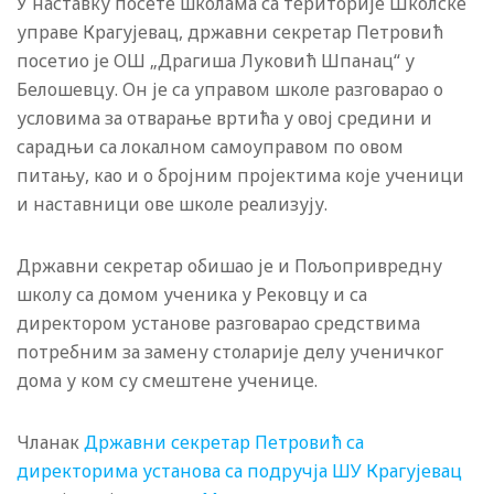
У наставку посете школама са територије Школске
управе Крагујевац, државни секретар Петровић
посетио је ОШ „Драгиша Луковић Шпанац“ у
Белошевцу. Он је са управом школе разговарао о
условима за отварање вртића у овој средини и
сарадњи са локалном самоуправом по овом
питању, као и о бројним пројектима које ученици
и наставници ове школе реализују.
Државни секретар обишао је и Пољопривредну
школу са домом ученика у Рековцу и са
директором установе разговарао средствима
потребним за замену столарије делу ученичког
дома у ком су смештене ученице.
Чланак
Државни секретар Петровић са
директорима установа са подручја ШУ Крагујевац