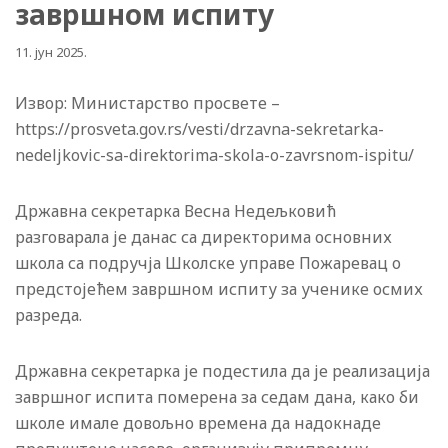
завршном испиту
11. јун 2025.
Извор: Министарство просвете –
https://prosveta.gov.rs/vesti/drzavna-sekretarka-
nedeljkovic-sa-direktorima-skola-o-zavrsnom-ispitu/
Државна секретарка Весна Недељковић
разговарала је данас са директорима основних
школа са подручја Школске управе Пожаревац о
предстојећем завршном испиту за ученике осмих
разреда.
Државна секретарка је подестила да је реализација
завршног испита померена за седам дана, како би
школе имале довољно времена да надокнаде