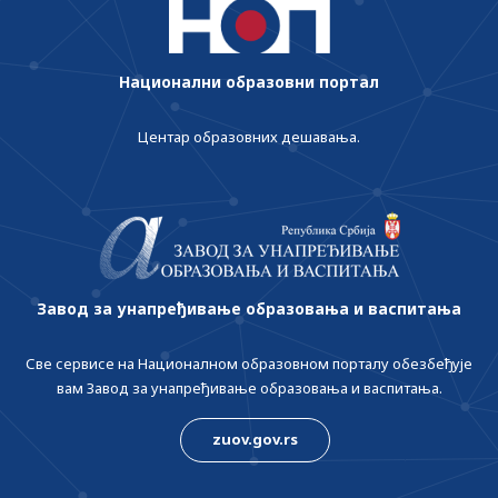
Национални образовни портал
Центар образовних дешавања.
Завод за унапређивање образовања и васпитања
Све сервисе на Националном образовном порталу обезбеђује
вам Завод за унапређивање образовања и васпитања.
zuov.gov.rs