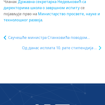
Чланак
Државна секретарка Недељковић са
директорима школа о завршном испиту
се
појављује прво на
Министарство просвете, науке и
технолошког развоја
.
Саучешће министра Станковића поводом
трагедије у школи у Грацу
Од данас исплата 10. рате стипендија и
кредита за ученике