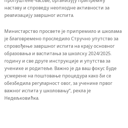
пропуштене часове, организују припремну
наставу и спроведу неопходне активности за
реализацију завршног испита.
Министарство просвете је припремило и школама
је благовремено проследило Стручно упутство за
спровођење завршног испита на крају основног
образовања и васпитања за школску 2024/2025.
годину и све друге инструкције и упутства за
ученике и родитеље. Важно је да ваш фокус буде
усмерене на поштовање процедура како би се
обезбедила регуларност овог, за ученике првог
важног испита у школовању“, рекла је
Недељковићка.