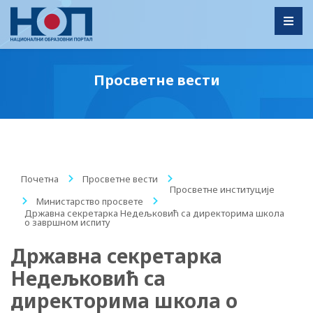
Toggl
Просветне вести
Почетна
/
Просветне вести
/
Просветне институције
/
Министарство просвете
/
Државна секретарка Недељковић са директорима школа
о завршном испиту
Државна секретарка
Недељковић са
директорима школа о