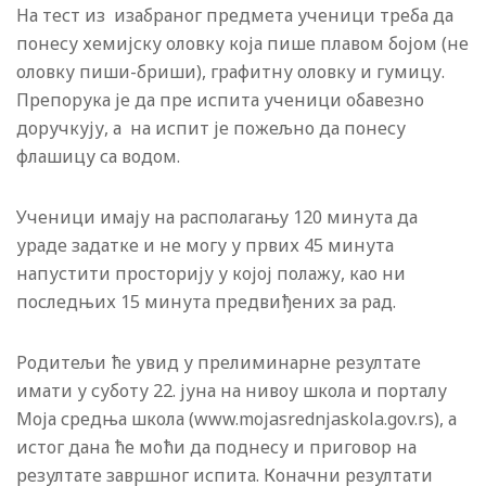
На тест из изабраног предмета ученици треба да
понесу хемијску оловку која пише плавом бојом (не
оловку пиши-бриши), графитну оловку и гумицу.
Препорука је да пре испита ученици обавезно
доручкују, а на испит је пожељно да понесу
флашицу са водом.
Ученици имају на располагању 120 минута да
ураде задатке и не могу у првих 45 минута
напустити просторију у којој полажу, као ни
последњих 15 минута предвиђених за рад.
Родитељи ће увид у прелиминарне резултате
имати у суботу 22. јуна на нивоу школа и порталу
Моја средња школа (www.mojasrednjaskola.gov.rs), а
истог дана ће моћи да поднесу и приговор на
резултате завршног испита. Коначни резултати