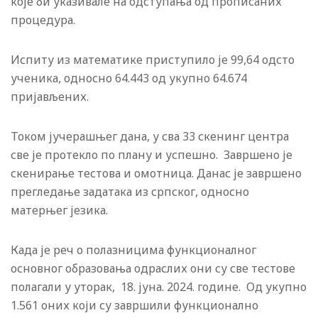
које би указивале на одступања од прописаних
процедура.
Испиту из математике приступило је 99,64 одсто
ученика, односно 64.443 од укупно 64.674
пријављених.
Током јучерашњег дана, у сва 33 скенинг центра
све је протекло по плану и успешно. Завршено је
скенирање тестова и омотница. Данас је завршено
прегледање задатака из српског, односно
матерњег језика.
Када је реч о полазницима функционалног
основног образовања одраслих они су све тестове
полагали у уторак, 18. јуна. 2024. године. Од укупно
1.561 оних који су завршили функционално