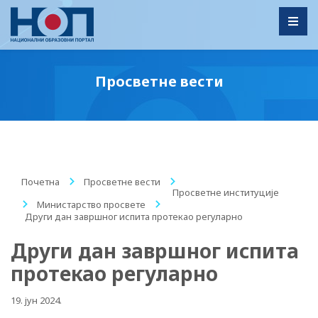
Toggl
Просветне вести
Почетна
/
Просветне вести
/
Просветне институције
/
Министарство просвете
/
Други дан завршног испита протекао регуларно
Други дан завршног испита
протекао регуларно
19. јун 2024.