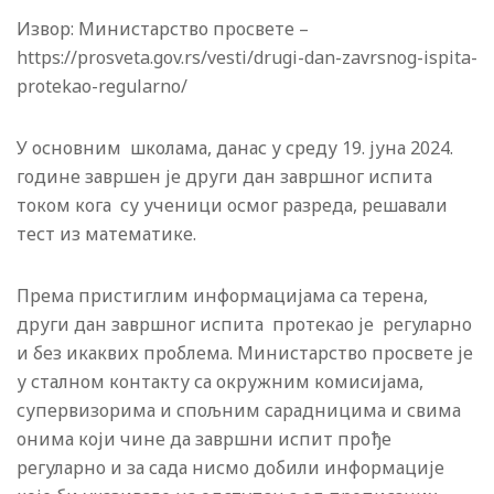
Извор: Министарство просвете –
https://prosveta.gov.rs/vesti/drugi-dan-zavrsnog-ispita-
protekao-regularno/
У основним школама, данас у среду 19. јуна 2024.
године завршен је други дан завршног испита
током кога су ученици осмог разреда, решавали
тест из математике.
Према пристиглим информацијама са терена,
други дан завршног испита протекао је регуларно
и без икаквих проблема. Министарство просвете је
у сталном контакту са окружним комисијама,
супервизорима и спољним сарадницима и свима
онима који чине да завршни испит прође
регуларно и за сада нисмо добили информације