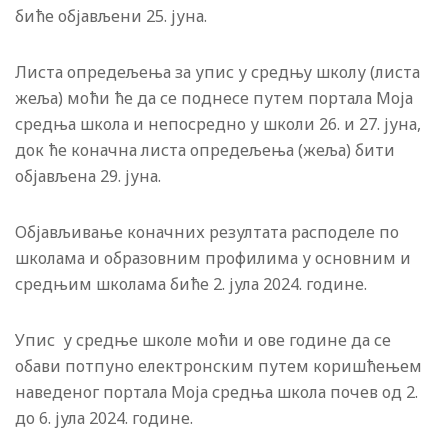
биће објављени 25. јуна.
Листа опредељења за упис у средњу школу (листа
жеља) моћи ће да се поднесе путем портала Моја
средња школа и непосредно у школи 26. и 27. јуна,
док ће коначна листа опредељења (жеља) бити
објављена 29. јуна.
Објављивање коначних резултата расподеле по
школама и образовним профилима у основним и
средњим школама биће 2. јула 2024. године.
Упис у средње школе моћи и ове године да се
обави потпуно електронским путем коришћењем
наведеног портала Моја средња школа почев од 2.
до 6. јула 2024. године.