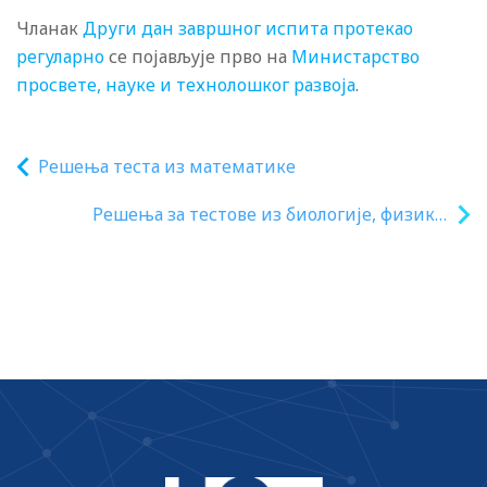
Чланак
Други дан завршног испита протекао
регуларно
се појављује прво на
Министарство
просвете, науке и технолошког развоја
.
Решења теста из математике
Решења за тестове из биологије, физике,
географије, хемије и историје