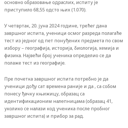
основно образовање одраслих, испиту је
приступило 68,55 одсто њих (1.070).
У четвртак, 20. јуна 2024 године, трећег дана
завршног испита, ученици осмог разреда полагаће
тест из једног од пет понуђених предмета по свом
избору – географија, историја, биологија, хемија и
физика. Највећи број ученика определио се да
полаже тест из географије.
Пре почетка завршног испита потребно је да
ученици дођу сат времена раније и да , са собом
понесу ђачку књижицу, образац са
идентификационим налепницама (образац 41,
уколико се налази код ученика после пробног
завршног испита) и прибор за рад.