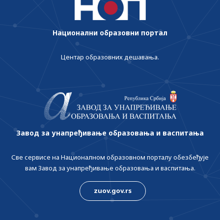
Национални образовни портал
Центар образовних дешавања.
Завод за унапређивање образовања и васпитања
Све сервисе на Националном образовном порталу обезбеђује
вам Завод за унапређивање образовања и васпитања.
zuov.gov.rs