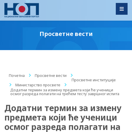
Toggl
Просветне вести
Почетна
/
Просветне вести
/
Просветне институције
/
Министарство просвете
/
Додатни термин за измену предмета који ће ученици
осмог разреда полагати на трећем тесту завршног испита
Додатни термин за измену
предмета који ће ученици
осмог разреда полагати на