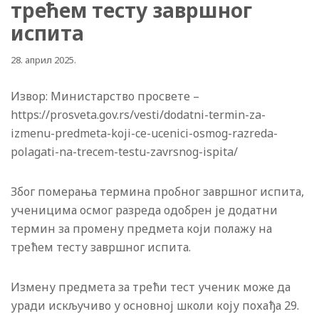
трећем тесту завршног
испита
28. април 2025.
Извор: Министарство просвете –
https://prosveta.gov.rs/vesti/dodatni-termin-za-
izmenu-predmeta-koji-ce-ucenici-osmog-razreda-
polagati-na-trecem-testu-zavrsnog-ispita/
Због померања термина пробног завршног испита,
ученицима осмог разреда одобрен је додатни
термин за промену предмета који полажу на
трећем тесту завршног испита.
Измену предмета за трећи тест ученик може да
уради искључиво у основној школи коју похађа 29.