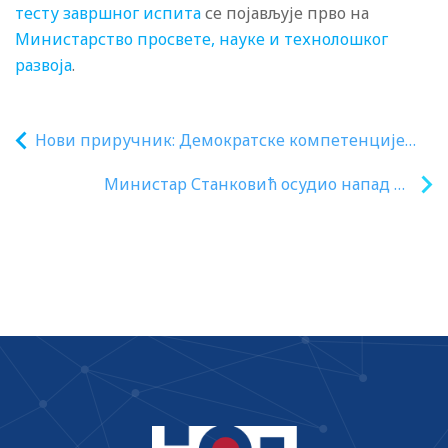
тесту завршног испита
се појављује прво на
Министарство просвете, науке и технолошког
развоја
.
Нови приручник: Демократске компетенције
кроз међупредметни приступ
Министар Станковић осудио напад на
декана Патрика Дрида