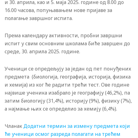
и 30. априла, као и 5. маја 2025. године од 8.00 до
16.00 часова, попуњавањем нове пријаве за
полагање завршног испита.
Према календару активности, пробни завршни
испит у свим основним школама биће завршен до
среде, 30. априла 2025. године.
Ученици се опредељују за један од пет понуђених
предмета (биологија, географија, историја, физика
и хемија) из ког ће радити трећи тест. Ове године
највише ученика изабрало је географију (46,2%), па
затим биологију (31,4%), историју (9%), физику (7%),
а најмање њих се определио за хемију (6,4%).
Чланак
Додатни термин за измену предмета који
ће ученици осмог разреда полагати на трећем