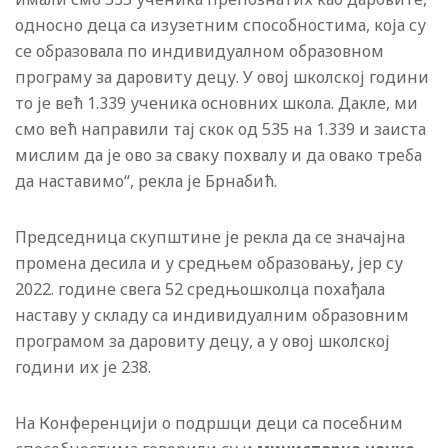
односно деца са изузетним способностима, која су
се образовала по индивидуалном образовном
програму за даровиту децу. У овој школској години
то је већ 1.339 ученика основних школа. Дакле, ми
смо већ направили тај скок од 535 на 1.339 и заиста
мислим да је ово за сваку похвалу и да овако треба
да наставимо“, рекла је Брнабић.
Председница скупштине је рекла да се значајна
промена десила и у средњем образовању, јер су
2022. године свега 52 средњошколца похађала
наставу у складу са индивидуалним образовним
програмом за даровиту децу, а у овој школској
години их је 238.
На Конференцији о подршци деци са посебним