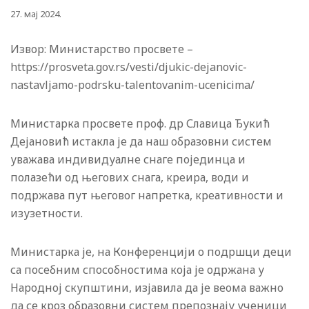
27. мај 2024.
Извор: Министарство просвете –
https://prosveta.gov.rs/vesti/djukic-dejanovic-
nastavljamo-podrsku-talentovanim-ucenicima/
Министарка просвете проф. др Славица Ђукић
Дејановић истакла је да наш образовни систем
уважава индивидуалне снаге појединца и
полазећи од његових снага, креира, води и
подржава пут његовог напретка, креативности и
изузетности.
Министарка је, на Конференцији о подршци деци
са посебним способностима која је одржана у
Народној скупштини, изјавила да је веома важно
да се кроз образовни систем препознају ученици