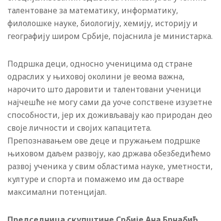
талентоване за математику, информатику,
филолошке науке, биологију, хемију, историју и
географију широм Србије, појаснила је министарка.
Подршка деци, односно ученицима од стране
одраслих у њиховој околини је веома важна,
нарочито што даровити и талентовани ученици
најчешће не могу сами да уоче сопствене изузетне
способности, јер их доживљавају као природан део
своје личности и својих капацитета.
Препознавањем ове деце и пружањем подршке
њиховом даљем развоју, као држава обезбедићемо
развој ученика у свим областима науке, уметности,
културе и спорта и помажемо им да остваре
максимални потенцијал.
Председница скупштине Србије Ана Брнабић