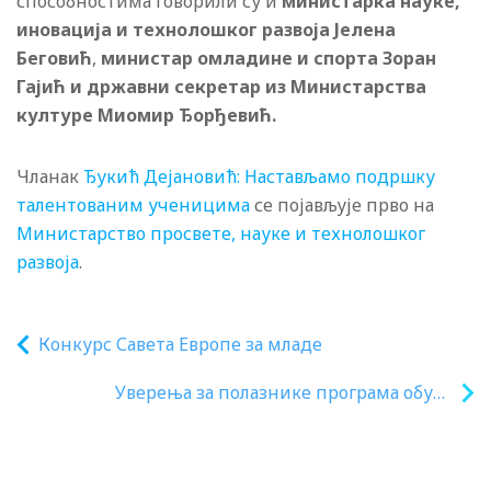
способностима говорили су и
министарка науке,
иновација и технолошког развоја Јелена
Беговић
,
министар омладине и спорта Зоран
Гајић и државни секретар из Министарства
културе Миомир Ђорђевић.
Чланак
Ђукић Дејановић: Настављамо подршку
талентованим ученицима
се појављује прво на
Министарство просвете, науке и технолошког
развоја
.
Конкурс Савета Европе за младе
Уверења за полазнике програма обуке
“Активности за подршку свим
ученицима – диференцијација наставе”