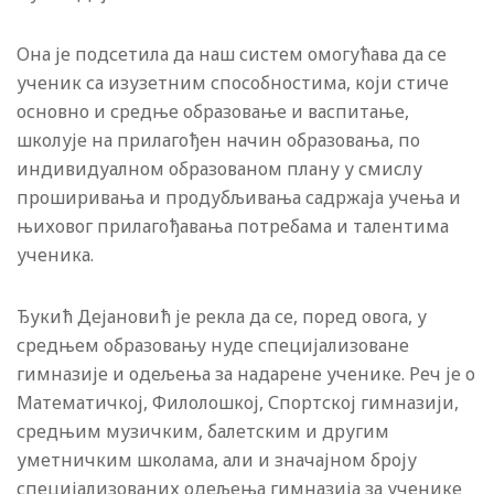
Она је подсетила да наш систем омогућава да се
ученик са изузетним способностима, који стиче
основно и средње образовање и васпитање,
школује на прилагођен начин образовања, по
индивидуалном образованом плану у смислу
проширивања и продубљивања садржаја учења и
њиховог прилагођавања потребама и талентима
ученика.
Ђукић Дејановић је рекла да се, поред овога, у
средњем образовању нуде специјализоване
гимназије и одељења за надарене ученике. Реч је о
Математичкој, Филолошкој, Спортској гимназији,
средњим музичким, балетским и другим
уметничким школама, али и значајном броју
специјализованих одељења гимназија за ученике