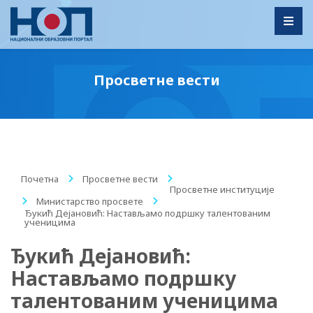
Toggl
Просветне вести
Почетна
/
Просветне вести
/
Просветне институције
/
Министарство просвете
/
Ђукић Дејановић: Настављамо подршку талентованим
ученицима
Ђукић Дејановић:
Настављамо подршку
талентованим ученицима