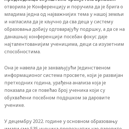
отворила је Конференцију и поручила да је брига о
младима једна од најважнијих тема у нашој земљи
и нагласила да је кључно да сва деца у систему
образовања добију одговарајућу подршку, а да се на
данашњој конференцији посебан фокус даје
најталентованијим ученицима, деци са изузетним
способностима.
Она је навела да је захваљујући Јединственом
информационог система просвете, који је развијан
претходних година, урађена анализа која је
показала да се повећао број ученика који су
обухваћени посебном подршком за даровите
ученике.
У децембру 2022. године у основном образовању
имали смо 535 ученика препознатих као даровите,