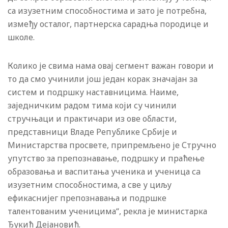
са изузетним способностима и зато је потребна,
између осталог, партнерска сарадња породице и
школе.
Колико је свима нама овај сегмент важан говори и
то да смо учинили још један корак значајан за
систем и подршку наставницима. Наиме,
заједничким радом тима који су чинили
стручњаци и практичари из ове области,
представници Владе Републике Србије и
Министарства просвете, припремљено је Стручно
упутство за препознавање, подршку и праћење
образовања и васпитања ученика и ученица сa
изузетним способностима, а све у циљу
ефикаснијег препознавања и подршке
талентованим ученицима“, рекла је министарка
Ђукић Дејановић.