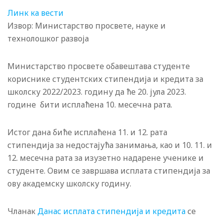
Линк ка вести
Извор: Министарство просвете, науке и
технолошког развоја
Министарство просвете обавештава студенте
кориснике студентских стипендија и кредита за
школску 2022/2023. годину да ће 20. јула 2023.
године бити исплаћена 10. месечна рата.
Истог дана биће исплаћена 11. и 12. рата
стипендија за недостајућа занимања, као и 10. 11. и
12. месечна рата за изузетно надарене ученике и
студенте. Овим се завршава исплата стипендија за
ову академску школску годину.
Чланак
Данас исплата стипендија и кредита
се