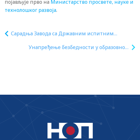
појављује прво на
Министарство просвете, науке и
технолошког развоја
.
Сарадња Завода са Државним испитним
центром
Унапређење безбедности у образовном
систему