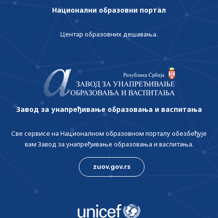
Национални образовни портал
Центар образовних дешавања.
Завод за унапређивање образовања и васпитања
Све сервисе на Националном образовном порталу обезбеђује
вам Завод за унапређивање образовања и васпитања.
zuov.gov.rs