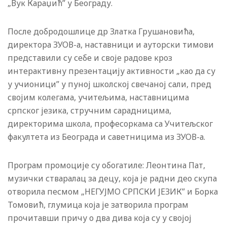
„Вук Караџић” у Београду.
После добродошлице др Златка Грушановића,
директора ЗУОВ-а, наставници и ауторски тимови
представили су себе и своје радове кроз
интерактивну презентацију активности „као да су
у учионици” у пуној школској свечаној сали, пред
својим колегама, учитељима, наставницима
српског језика, стручним сарадницима,
директорима школа, професоркама са Учитељског
факултета из Београда и саветницима из ЗУОВ-а.
Програм промоције су обогатиле: Леонтина Пат,
музички стваралац за децу, која је радни део скупа
отворила песмом „НЕГУЈМО СРПСКИ ЈЕЗИК” и Борка
Томовић, глумица која је затворила програм
прочитавши причу о два дива која су у својој