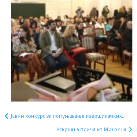
Јавни конкурс за попуњавање извршилачких
радних места у Министарству просвете
Ускршња прича из Минхена