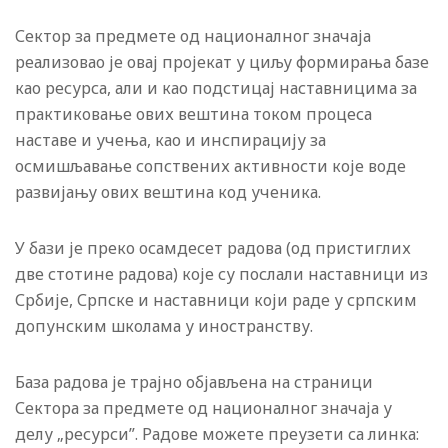
Сектор за предмете од националног значаја
реализовао је овај пројекат у циљу формирања базе
као ресурса, али и као подстицај наставницима за
практиковање ових вештина током прoцеса
наставе и учења, као и инспирацију за
осмишљавање сопствених активности које воде
развијању ових вештина код ученика.
У бази је преко осамдесет радова (од пристиглих
две стотине радова) које су послали наставници из
Србије, Српске и наставници који раде у српским
допунским школама у иностранству.
База радова је трајно објављена на страници
Сектора за предмете од националног значаја у
делу „ресурси”. Радове можете преузети са линка: