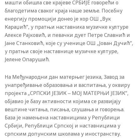
машти обишла све крајеве СРБИЈЕ говорећи о
благодетима сваког краја наше земље. Посебну
енергију промоцији донео је хор ОШ „Вук
Караџић”, у пратњи наставника музичке културе
Алексе Рајковић, и певачки дует Петре Славнић и
Јане Станковић, које су ученице ОШ „Јован Дучић”,
у пратњи своје наставнице музичке културе,
Јелене Опарушић.
На Међународни дан матерњег језика, Завод за
унапређивање образовања и васпитања, у оквиру
пројекта „СРПСКИ ЈЕЗИК ‒ МОЈ МАТЕРЊИ ЈЕЗИК”,
објавио је базу активности којима се развијају
вештине читања, писања, слушања и говорења.
База је намењена наставницима у Републици
Србији, Републици Српској и наставницима у
српским допунским школама у иностранству.