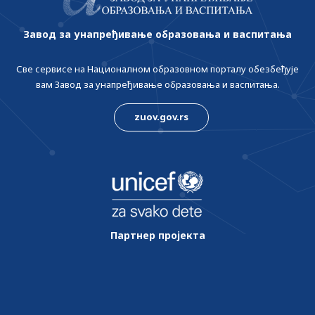
Завод за унапређивање образовања и васпитања
Све сервисе на Националном образовном порталу обезбеђује
вам Завод за унапређивање образовања и васпитања.
zuov.gov.rs
Партнер пројекта