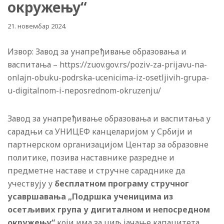
окружењу“
21. новембар 2024.
Извор: Завод за унапређивање образовања и
васпитања – https://zuov.gov.rs/poziv-za-prijavu-na-
onlajn-obuku-podrska-ucenicima-iz-osetljivih-grupa-
u-digitalnom-i-neposrednom-okruzenju/
Завод за унапређивање образовања и васпитања у
сарадњи са УНИЦЕФ канцеларијом у Србији и
партнерском организацијом Центар за образовне
политике, позива наставнике разредне и
предметне наставе и стручне сараднике да
учествују у
бесплатном програму стручног
усавршавања „Подршка ученицима из
осетљивих група у дигиталном и непосредном
окружењу“
који има за циљ јачање капацитета