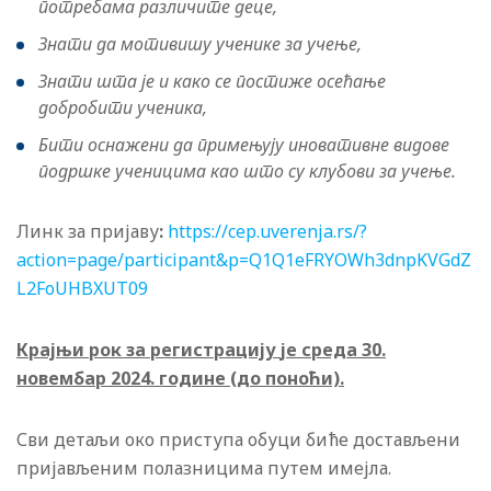
потребама различите деце,
Знати да мотивишу ученике за учење,
Знати шта је и како се постиже осећање
добробити ученика,
Бити оснажени да примењују иновативне видове
подршке ученицима као што су клубови за учење.
Линк за пријаву
:
https://cep.uverenja.rs/?
action=page/participant&p=Q1Q1eFRYOWh3dnpKVGdZ
L2FoUHBXUT09
Крајњи рок за регистрацију
је среда 30
.
новембар 2024. године (до поноћи).
Сви детаљи око приступа обуци биће достављени
пријављеним полазницима путем имејла.