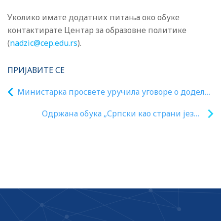
Уколико имате додатних питања око обуке
контактирате Центар за образовне политике
(
nadzic@cep.edu.rs
).
ПРИЈАВИТЕ СЕ
Министарка просвете уручила уговоре о додели
средстава за опремање ученичких задруга у 70
Одржана обука „Српски као страни језик
основних и средњих школа
у наставној пракси“