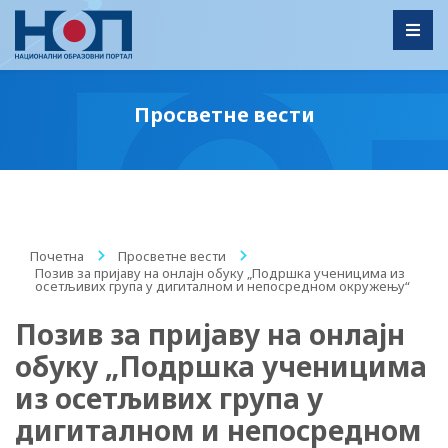
Toggl
Просветне вести
Почетна
/
Просветне вести
/
Позив за пријаву на онлајн обуку „Подршка ученицима из
осетљивих група у дигиталном и непосредном окружењу“
Позив за пријаву на онлајн
обуку „Подршка ученицима
из осетљивих група у
дигиталном и непосредном