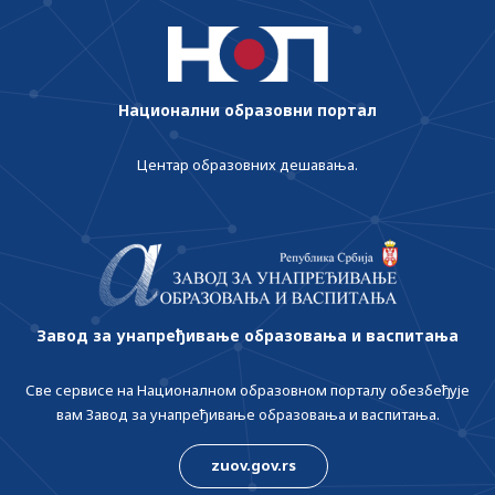
Национални образовни портал
Центар образовних дешавања.
Завод за унапређивање образовања и васпитања
Све сервисе на Националном образовном порталу обезбеђује
вам Завод за унапређивање образовања и васпитања.
zuov.gov.rs