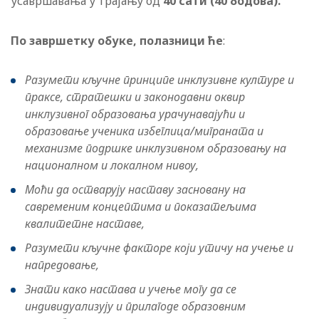
усавршавања у трајању од
40 сати (40 бодова).
По завршетку обуке, полазници ће
:
Разумети кључне принципе инклузивне културе и
праксе, стратешки и законодавни оквир
инклузивног образовања урачунавајући и
образовање ученика избеглица/миграната и
механизме подршке инклузивном образовању на
националном и локалном нивоу,
Моћи да остварују наставу засновану на
савременим концептима и показатељима
квалитетне наставе,
Разумети кључне факторе који утичу на учење и
напредовање,
Знати како настава и учење могу да се
индивидуализују и прилагоде образовним