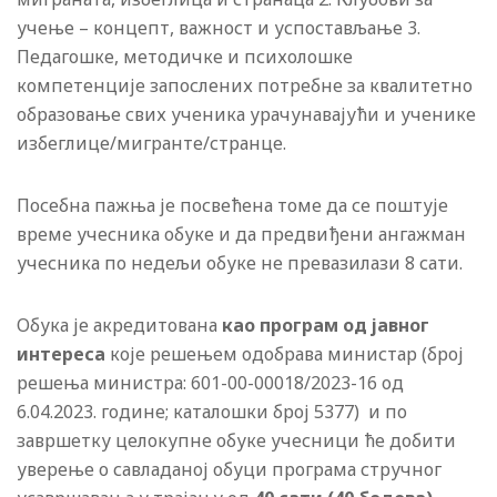
учење – концепт, важност и успостављање 3.
Педагошке, методичке и психолошке
компетенције запослених потребне за квалитетно
образовање свих ученика урачунавајући и ученике
избеглице/мигранте/странце.
Посебна пажња је посвећена томе да се поштује
време учесника обуке и да предвиђени ангажман
учесника по недељи обуке не превазилази 8 сати.
Обука је акредитована
као програм од јавног
интереса
које решењем одобрава министар (број
решења министра: 601-00-00018/2023-16 од
6.04.2023. године; каталошки број 5377) и по
завршетку целокупне обуке учесници ће добити
уверење о савладаној обуци програма стручног