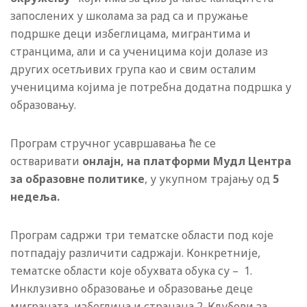
запослених у школама за рад са и пружање
подршке деци избеглицама, мигрантима и
странцима, али и са ученицима који долазе из
других осетљивих група као и свим осталим
ученицима којима је потребна додатна подршка у
образовању.
Програм стручног усавршавања ће се
остваривати
онлајн, на платформи Мудл Центра
за образовне политике
, у укупном трајању од
5
недеља.
Програм садржи три тематске области под које
потпадају различити садржаји. Конкретније,
тематске области које обухвата обука су – 1.
Инклузивно образовање и образовање деце
миграната, избеглица и странаца 2. Клубови за