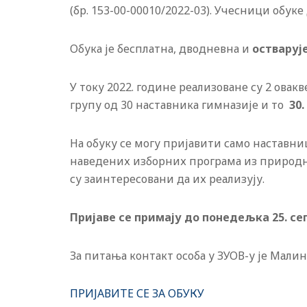
(бр. 153-00-00010/2022-03). Учесници обуке
Обука је бесплатна, дводневна и
остварује
У току 2022. године реализоване су 2 овакв
групу од 30 наставника гимназије и то
30.
На обуку се могу пријавити само наставни
наведених изборних програма из природни
су заинтересовани да их реализују.
Приjаве се примаjу до понедељка 25. сеп
За питања контакт особа у ЗУОВ-у је Мали
ПРИЈАВИТЕ СЕ ЗА ОБУКУ