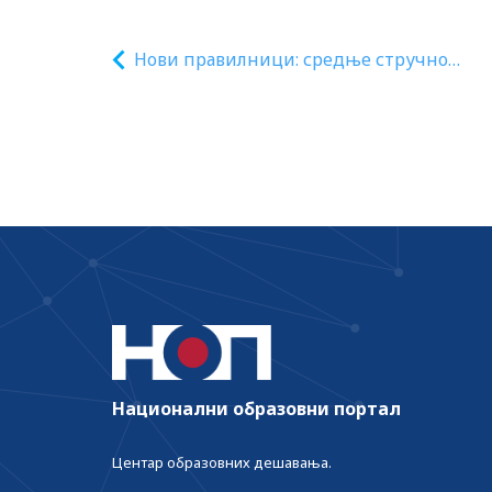
Нови правилници: средње стручно
образовање – Просветни гласници број
10/2023 и број 11/2023
Национални образовни портал
Центар образовних дешавања.