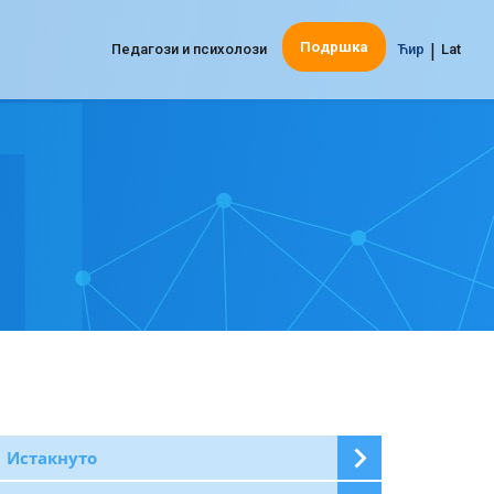
|
Подршка
Педагози и психолози
Ћир
Lat
Истакнуто