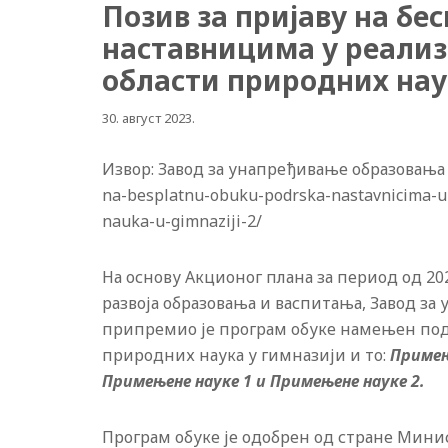
Позив за пријаву на бе
наставницима у реализ
области природних нау
30. август 2023.
Извор: Завод за унапређивање образовања и 
na-besplatnu-obuku-podrska-nastavnicima-u-r
nauka-u-gimnaziji-2/
На основу Акционог плана за период од 202
развоја образовања и васпитања, Завод з
припремио је програм обуке намењен по
природних наука у гимназији и то:
Примењ
Примењене науке 1 и Примењене науке 2.
Програм обуке је одобрен од стране Минис