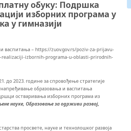
сплатну обуку: Подршка
ацији изборних програма у
ка у гимназији
васпитања – https://zuov.gov.rs/poziv-za-prijavu-
ealizaciji-izbornih-programa-u-oblasti-prirodnih-
1. до 2023. године за спровођење стратегије
а унапређивање образовања и васпитања
дршци остваривања изборних програма из
ене науке, Образовање за одрживи развој,
тарства просвете, науке и технолошког развоја