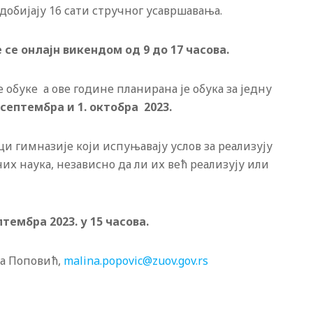
 добиjаjу 16 сати стручног усавршавања.
 се онлајн викендом од 9 до 17 часова.
е обуке а ове године планирана је обука за једну
 септембра и 1. октобра 2023.
ци гимназије који испуњавају услов за реализују
х наука, независно да ли их већ реализују или
тембра 2023. у 15 часова.
на Поповић,
malina.popovic@zuov.gov.rs