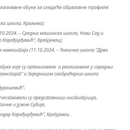
ализоване обуке за следеће образовне профиле:
ка школа, Краљево);
0.2024. – Средња машинска школа, Нови Сад и
 Карађорђевић”, Крагујевац);
 намештаја (11.10.2024. – Техничка школа “Дрво
буке које су организоване и реализоване у сарадњи
анспорт“ и Заједницом саобраћајних школа
 Јурошевић”,
– Учествовали су представници институција,
очне и јужне Србије,
ндар Карађорђевић”, Крагујевац .