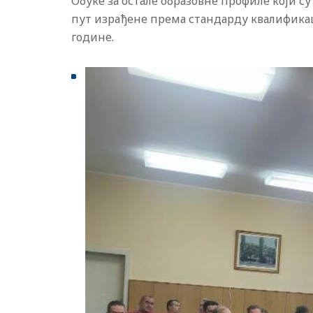
Обуке за остале образовне профиле који су
пут израђене према стандарду квалификац
године.