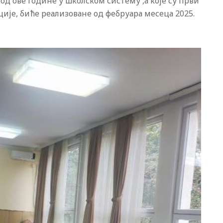
 од ове године у школском систему ,а које су први
ије, биће реализоване од фебруара месеца 2025.