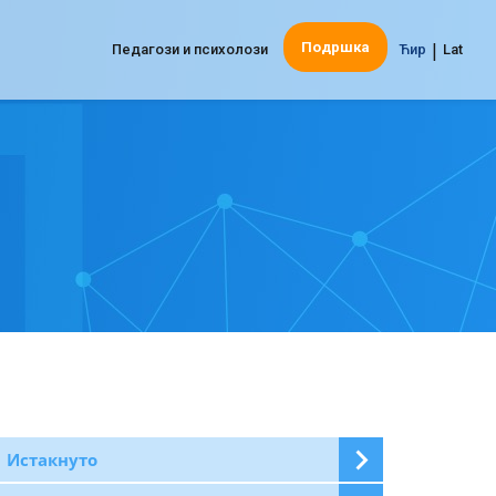
|
Подршка
Педагози и психолози
Ћир
Lat
Истакнуто