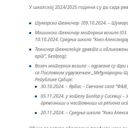
У школској 2024/2025 години су до сада ре
Шумарски техничар (09.10.2024. – Шумарс
Машински техничар моторних возила (03.1
10.10.2024. Средња школа “Кнез Александар
Техничар технологије дрвета и обликовања
арт”, Београд);
Возач моторних возила – одржане су три о
са Пословним удружењем „Међународни тр
Републике Србије:
30.10.2024. – Врбас – Свечана сала “Ф&В
05.11.2024. у хотелу Биогор у Сисевцу 
превозници и наставници из региона ист
20.11.2024. – Средња школа “Кнез Алекса