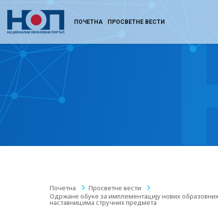
ПОЧЕТНА
ПРОСВЕТНЕ ВЕСТИ
Почетна
/
Просветне вести
/
Одржане обуке за имплементацију нових образовни
наставницима стручних предмета