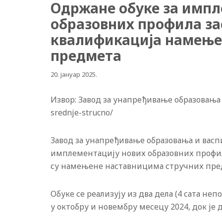
Одржане обуке за импл
образовних профила за
квалификација намење
предмета
20. јануар 2025.
Извор: Завод за унапређивање образовања и
srednje-strucno/
Завод за унапређивање образовања и васпи
имплементацију нових образовних профила
су намењене наставницима стручних пре
Обуке се реализују из два дела (4 сата неп
у октобру и новембру месецу 2024, док је 