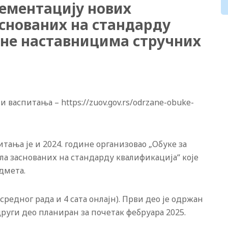
ементацију нових
снованих на стандарду
не наставницима стручних
 васпитања – https://zuov.gov.rs/odrzane-obuke-
тања је и 2024. године организовао „Обуке за
 заснованих на стандарду квалификација“ које
дмета.
осредног рада и 4 сата онлајн). Први део је одржан
други део планиран за почетак фебруара 2025.