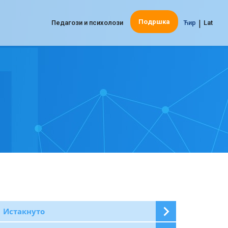
|
Подршка
Педагози и психолози
Ћир
Lat
Истакнуто