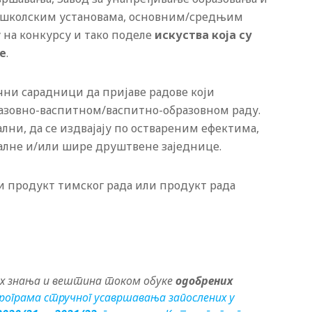
едшколским установама, основним/средњим
 на конкурсу и тако поделе
искуства која су
е
.
чни сарадници да пријаве радове који
разовно-васпитном/васпитно-образовном раду.
лни, да се издвајају по оствареним ефектима,
алне и/или шире друштвене заједнице.
ти продукт тимског рада или продукт рада
них знања и вештина током обуке
одобрених
рограма стручног усавршавања запослених у