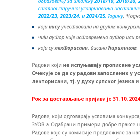
образовању за школску
2018/19, 2019/20, 
сталног стручног усавршавања наставника
2022/23, 2023/24. и 2024/25.
годину
,
*
(одн
који
нису
учествовали на другим конкурс
чији аутор није истовремено аутор или ре
који су
лекторисани
,
писани
ћирили
цом
,
Радови који
не испуњавају прописане ус
Очекује се да су радови запослених у 
лекторисани
,
тј. у духу српског језика 
Рок за достављање пријава је
31
. 1
0
. 20
2
Радове, који одговарају условима конкурс
ЗУОВ-а. Одабрани примери добре праксе нал
Радове које су комисије предложиле за н