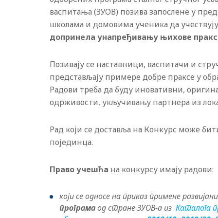
васпитања (ЗУОВ) позива запослене у пр
школама и домовима ученика да учествују
допринела унапређивању њихове пракс
Позивају се наставници, васпитачи и стру
представљају примере добре праксе у об
Радови треба да буду иновативни, оригина
одрживости, укључивању партнера из лок
Рад који се доставља на Конкурс може би
појединца.
Право учешћа
на конкурсу имају радови:
који се односе на приказ примене развија
програма
од стране ЗУОВ-а из
Каталога п