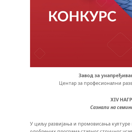
Завод за унапређив
Центар за професионални разв
X
IV
НАГ
Сазнали на семин
У циљу развијања и промовисања културе
одобрених програма сталног стручног уса