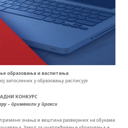
ање образовања и васпитања
ој запослених у образовању расписује
РАДНИ
КОНКУРС
ару
–
применили у пракси
 примене знања и вештина развијаних на обукама
вршавања, Завод за унапређивање образовања и