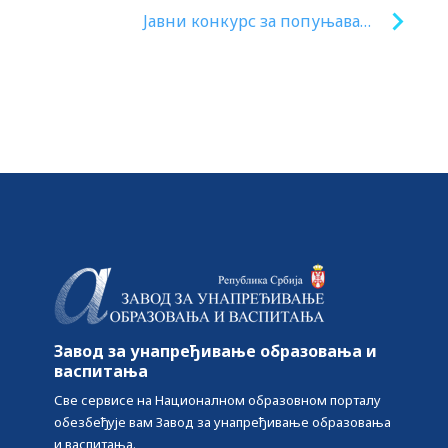
Jавни конкурс за попуњавање
извршилачких радних места
у Министарству просвете
Завод за унапређивање образовања и
васпитања
Све сервисе на Националном образовном порталу
обезбеђује вам Завод за унапређивање образовања
и васпитања.