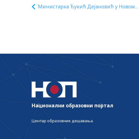
Министарка Ђукић Дејановић у Новом
Пазару
Национални образовни портал
Центар образовних дешавања.