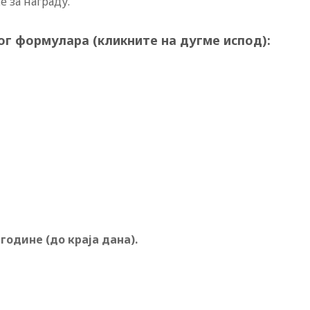
 за награду.
г формулара (кликните на дугме испод):
. године
(до краја дана)
.