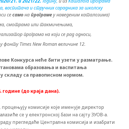
2020/21. и 2021/22.
годину,
и из
Каталога програма
, васпитача и стручних сарадника за школску
оси се
само
на
програме
у наведеним каталозима)
има, смотрама или такмичењима,
ализатор програма на који се рад односи,
 у фонту Times New Roman величине 12.
лове Конкурса неће бити узети у разматрање
.
установама образовања и васпитања
и у складу са правописном нормом.
4
. године
(до краја дана)
.
а, процењују комисије које именује директор
азиће се у електронској бази на сајту ЗУОВ-а.
аграду прегледаће Централна комисија и изабрати