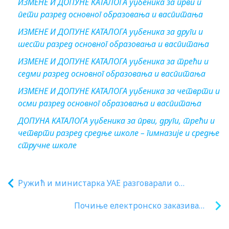
ИЗМЕНE И ДОПУНЕ КАТАЛОГА уџбеника за први и
пети разред основног образовања и васпитања
ИЗМЕНE И ДОПУНE КАТАЛОГА уџбеника за други и
шести разред основног образовања и васпитања
ИЗМЕНЕ И ДОПУНЕ КАТАЛОГА уџбеника за трећи и
седми разред основног образовања и васпитања
ИЗМЕНЕ И ДОПУНЕ КАТАЛОГА уџбеника за четврти и
осми разред основног образовања и васпитања
ДОПУНА КАТАЛОГА уџбеника за први, други, трећи и
четврти разред средње школе – гимназије и средње
стручне школе
Ружић и министарка УАЕ разговарали о
могућностима за сарадњу у области образовања
Почиње електронско заказивање
термина за упис у први разред ОШ