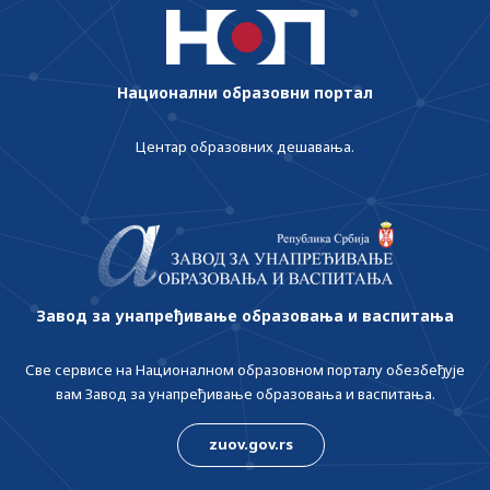
Национални образовни портал
Центар образовних дешавања.
Завод за унапређивање образовања и васпитања
Све сервисе на Националном образовном порталу обезбеђује
вам Завод за унапређивање образовања и васпитања.
zuov.gov.rs