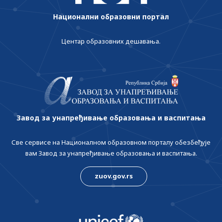
Национални образовни портал
Центар образовних дешавања.
Завод за унапређивање образовања и васпитања
Све сервисе на Националном образовном порталу обезбеђује
вам Завод за унапређивање образовања и васпитања.
zuov.gov.rs