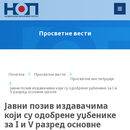
Toggl
Просветне вести
Почетна
/
Просветне вести
/
Просветне институције
/
Јавни позив издавачима који су одобрене уџбенике за I и
V разред основне школе
Јавни позив издавачима
који су одобрене уџбенике
за I и V разред основне