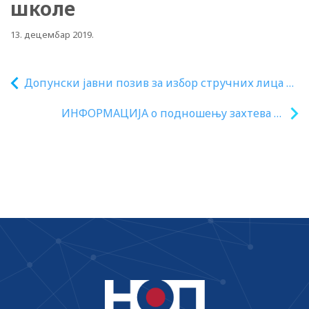
школе
13. децембар 2019.
Допунски јавни позив за избор стручних лица за
припрему стручне оцене квалитета рукописа
ИНФОРМАЦИЈА о подношењу захтева за
уџбеника
одобравање додатних наставних
средстава, наставних помагала,
дидактичких средстава