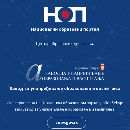
Национални образовни портал
Центар образовних дешавања.
Завод за унапређивање образовања и васпитања
Све сервисе на Националном образовном порталу обезбеђује
вам Завод за унапређивање образовања и васпитања.
zuov.gov.rs