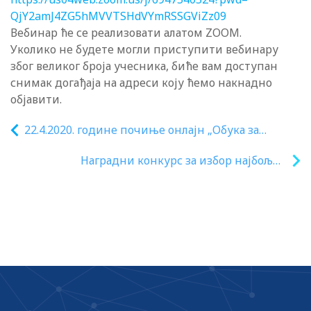
QjY2amJ4ZG5hMVVTSHdVYmRSSGViZz
09
Вебинар ће се реализовати алатом ZOOM.
Уколико не будете могли приступити вебинару
због великог броја учесника, биће вам доступан
снимак догађаја на адреси коју ћемо накнадно
објавити.
22.4.2020. године почиње онлајн „Обука за
реализацију наставе оријентисане ка исходима
Наградни конкурс за избор најбољих
учења” за први круг школа
примера наставе на даљину: Магија је у
рукама наставника