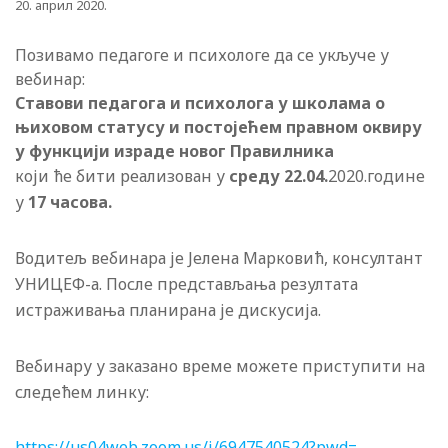
20. април 2020.
Позивамо педагоге и психологе да се укључе у
вебинар:
Ставови педагога и психолога у школама о
њиховом статусу и постојећем правном оквиру
у функцији израде новог Правилника
који ће бити реализован у
среду 22.04.
2020.године
у
17 часова.
Водитељ вебинара је Јелена Марковић, консултант
УНИЦЕФ-а. После представљања резултата
истраживања планирана је дискусија.
Вебинару у заказано време можете приступити на
следећем линку:
https://us04web.zoom.us/j/
6947540524?pwd=