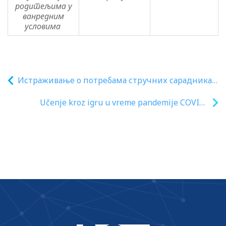
родитељима у
ванредним
условима
Истраживање о потребама стручних сарадника у
предшколским установама и школама у србији
Učenje kroz igru u vreme pandemije COVID-
19 Porodični paketi za učenje i igru za
ugrožene porodice Rezultati evaluacije
predloga projekata u sklopu Javnog poziva
objavljenog u okviru zajedničkog
regionalnog programa „Dijalog za
budućnost“ Orion Telekom, donacijom od 5,4
miliona dinara za nabavku respiratora,
odgovorio na poziv UNICEF-a