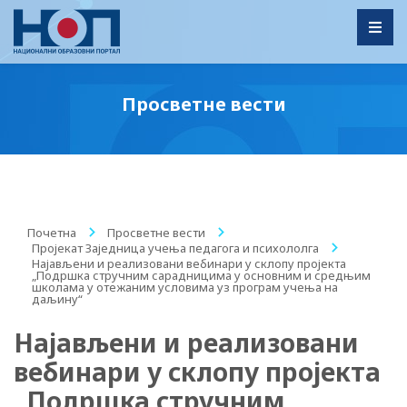
Toggl
Просветне вести
Почетна
/
Просветне вести
/
Пројекат Заједница учења педагога и психололга
/
Најављени и реализовани вебинари у склопу пројекта
„Подршка стручним сарадницима у основним и средњим
школама у отежаним условима уз програм учења на
даљину“
Најављени и реализовани
вебинари у склопу пројекта
„Подршка стручним