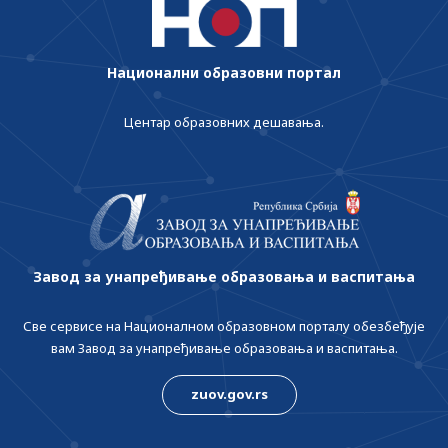
Национални образовни портал
Центар образовних дешавања.
Завод за унапређивање образовања и васпитања
Све сервисе на Националном образовном порталу обезбеђује
вам Завод за унапређивање образовања и васпитања.
zuov.gov.rs