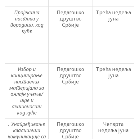
Пројектна
Педагошко
Трећа недеља
настава у
друштво
јуна
породици, код
Србије
куће
Избор и
Педагошко
Трећа недеља
конципирање
друштво
јуна
наставних
Србије
материјала за
онлајн учење/
игре и
активности
код куће
.
Унапређивање
Педагошко
Четврта
квалитета
друштво
недеља јуна
комуникације са
Србије