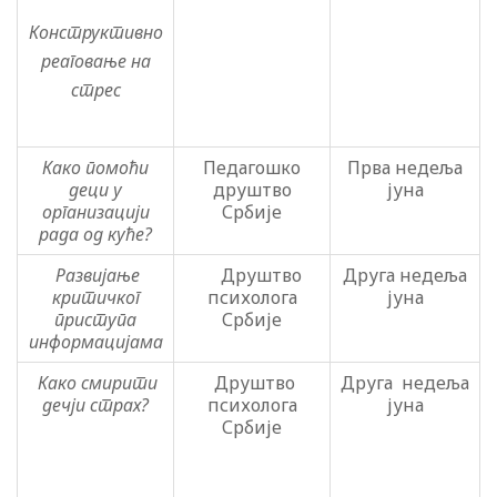
Конструктивно
реаговање на
стрес
Како помоћи
Педагошко
Прва недеља
деци у
друштво
јуна
организацији
Србије
рада од куће?
Развијање
Друштво
Друга недеља
критичког
психолога
јуна
приступа
Србије
информацијама
Како смирити
Друштво
Друга недеља
дечји страх?
психолога
јуна
Србије