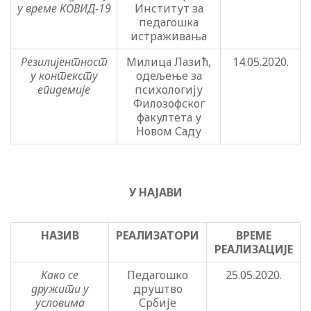
у време КОВИД-19
Институт за
педагошка
истраживања
Резилијентност
Милица Лазић,
14.05.2020.
у контексту
одељење за
епидемије
психологију
Филозофског
факултета у
Новом Саду
У НАЈАВИ
НАЗИВ
РЕАЛИЗАТОРИ
ВРЕМЕ
РЕАЛИЗАЦИЈЕ
Како се
Педагошко
25.05.2020.
дружити у
друштво
условима
Србије