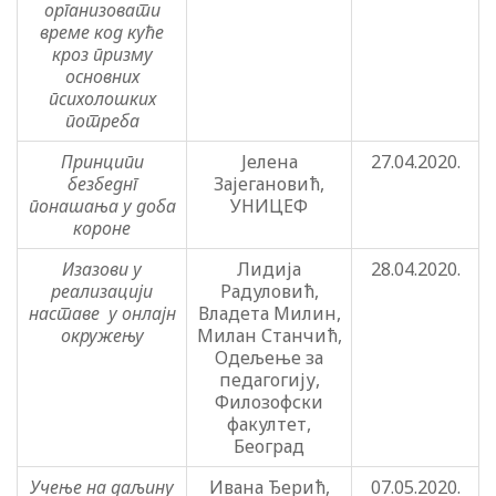
организовати
време код куће
кроз призму
основних
психолошких
потреба
Принципи
Јелена
27.04.2020.
безбеднг
Зајегановић,
понашања у доба
УНИЦЕФ
короне
Изазови у
Лидија
28.04.2020.
реализацији
Радуловић,
наставе у онлајн
Владета Милин,
окружењу
Милан Станчић,
Одељење за
педагогију,
Филозофски
факултет,
Београд
Учење на даљину
Ивана Ђерић,
07.05.2020.