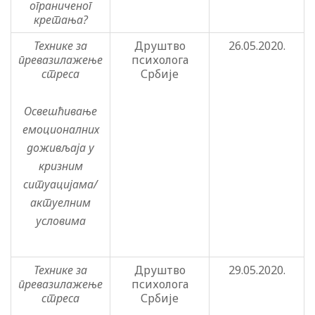
ограниченог
кретања?
Технике за
Друштво
26.05.2020.
превазилажење
психолога
стреса
Србије
Освешћивање
емоционалних
доживљаја у
кризним
ситуацијама/
актуелним
условима
Технике за
Друштво
29.05.2020.
превазилажење
психолога
стреса
Србије