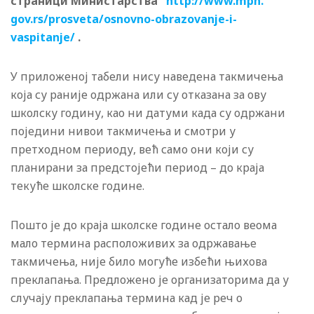
страници Министарства
http://www.mpn.
gov.rs/prosveta/osnovno-
obrazovanje-i-
vaspitanje/
.
У приложеној табели нису наведена такмичења
која су раније одржана или су отказана за ову
школску годину, као ни датуми када су одржани
поједини нивои такмичења и смотри у
претходном периоду, већ само они који су
планирани за предстојећи период – до краја
текуће школске године.
Пошто је до краја школске године остало веома
мало термина расположивих за одржавање
такмичења, није било могуће избећи њихова
преклапања. Предложено је организаторима да у
случају преклапања термина кад је реч о