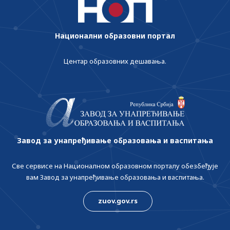
Национални образовни портал
Центар образовних дешавања.
Завод за унапређивање образовања и васпитања
Све сервисе на Националном образовном порталу обезбеђује
вам Завод за унапређивање образовања и васпитања.
zuov.gov.rs