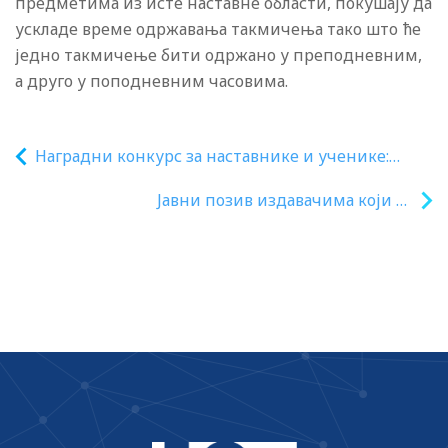
предметима из исте наставне области, покушају да
ускладе време одржавања такмичења тако што ће
једно такмичење бити одржано у преподневним,
а друго у поподневним часовима.
Наградни конкурс за наставнике и ученике:
#ДигиталнаЕкспедиција 2021.
Јавни позив издавачима који су
одобрене уџбенике за четврти и осми
разред основне школе припремили у
дигиталном облику