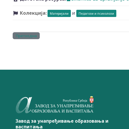
Колекција:
и
Материјали
Педагози и психолози
Претходна
Завод за унапређивање образовања и
васпитања