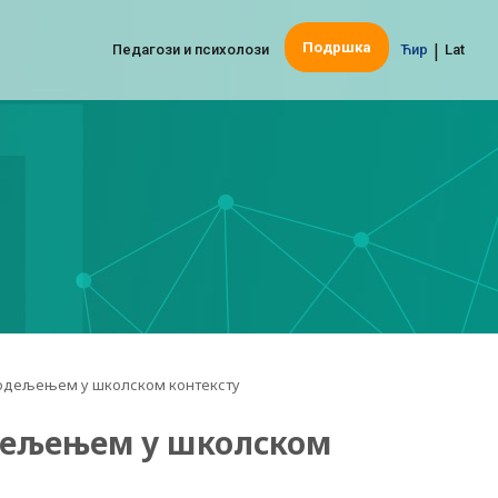
|
Подршка
Педагози и психолози
Ћир
Lat
одељењем у школском контексту
дељењем у школском