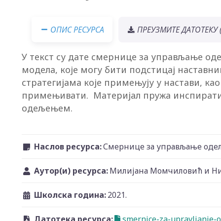
ОПИС РЕСУРСА
ПРЕУЗМИТЕ ДАТОТЕКУ (
У текст су дате смернице за управљање о
модела, које могу бити подстицај наста
стратегијама које примењују у настави, као
примењивати. Материјал пружа инспирати
одељењем.
Наслов ресурса:
Смернице за управљање оде
Аутор(и) ресурса:
Милијана Момчиловић и Н
Школска година:
2021.
Датотека ресурса:
smernice-za-upravljanje-o