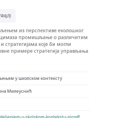
ФАЈЛ)
дељењем из перспективе еколошког
вницимаза промишљање о различитим
 и стратегијама које би могли
вне примере стратегија управљања
љењем у школском контексту
ина Милеуснић
deljenjem-u-skolskom-kontekstu-pir.pdf