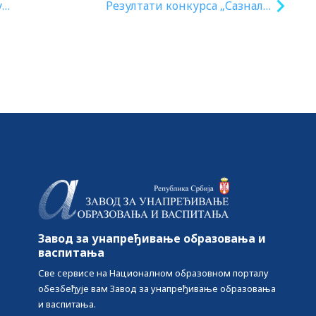
у
Резултати конкурса „Сазнали
на семинару – применили у
пракси“ 2019.
Завод за унапређивање образовања и
васпитања
Све сервисе на Националном образовном порталу
обезбеђује вам Завод за унапређивање образовања
и васпитања.