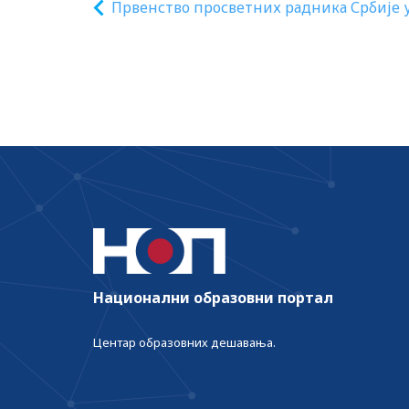
Првенство просветних радника Србије 
шаху 2020 – проф. др Љубомир Протић
Национални образовни портал
Центар образовних дешавања.