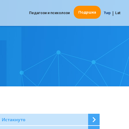
|
Подршка
Педагози и психолози
Ћир
Lat
Истакнуто