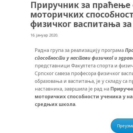
Приручник за праћење ф
моторичких способност
физичког васпитања за
16. јануар 2020.
Радна група за реализацију програма
Пра
способности у настави физичког и здра
представници Факултета спорта и физич
Српског савеза професора физичког васп
образовања и васпитања, је у складу са
наставника, завршила је рад на
Приручни
моторичких способности ученика у на
средњих школа
.
Преузм