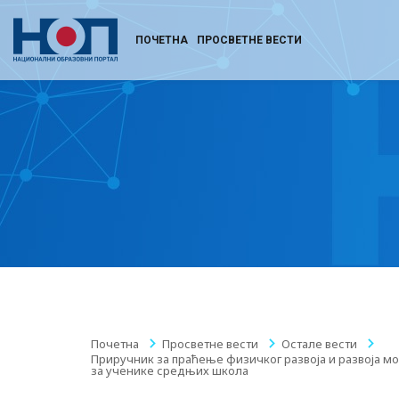
ПОЧЕТНА
ПРОСВЕТНЕ ВЕСТИ
Почетна
/
Просветне вести
/
Остале вести
/
Приручник за праћење физичког развоја и развоја м
за ученике средњих школа