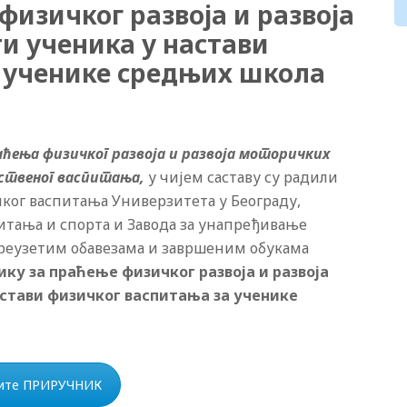
изичког развоја и развоја
и ученика у настави
 ученике средњих школа
ћења физичког развоја и развоја моторичких
вственог васпитања,
у чијем саставу су радили
ког васпитања Универзитета у Београду,
итања и спорта и Завода за унапређивање
 преузетим обавезама и завршеним обукама
ку за праћење физичког развоја и развоја
стави физичког васпитања за ученике
ите ПРИРУЧНИК