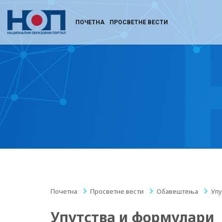
ПОЧЕТНА
ПРОСВЕТНЕ ВЕСТИ
Почетна
/
Просветне вести
/
Обавештења
/
Упу
Упутства и формулари