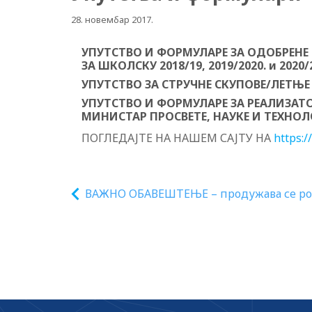
28. новембар 2017.
УПУТСТВО И ФОРМУЛАРЕ ЗА ОДОБРЕНЕ
ЗА ШКОЛСКУ 2018/19, 2019/2020. и 2020
УПУТСТВО ЗА СТРУЧНЕ СКУПОВЕ/ЛЕТЊЕ
УПУТСТВО И ФОРМУЛАРЕ ЗА РЕАЛИЗАТО
МИНИСТАР ПРОСВЕТЕ, НАУКЕ И ТЕХНО
ПОГЛЕДАЈТЕ НА НАШЕМ САЈТУ НА
https:/
ВАЖНО ОБАВЕШТЕЊЕ – продужава се ро
подношење пријава на конкурс за
одобравање програма сталног стручног
усавршавања наставника, васпитача и
стручних сарадника