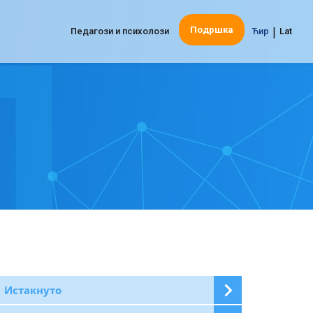
|
Подршка
Педагози и психолози
Ћир
Lat
Истакнуто